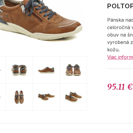
POLTO
Pánska na
celoročná
obuv na šnu
vyrobená z
kožu.
Viac inform
95.11 