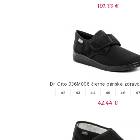
101.33 €
Dr. Orto 036M006 čierne pánske zdravo
42
43
44
45
46
4
42.44 €