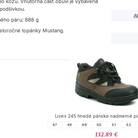
ho kožu. Vnútorná časť obuvi je vybavená
 podšívkou.
A
ného páru: 888 g
eloročné topánky Mustang.
PODOBNÉ PRODUK
Livex 245 hnedé pánske nadmerné p
47
48
49
50
51
52
132.89 €