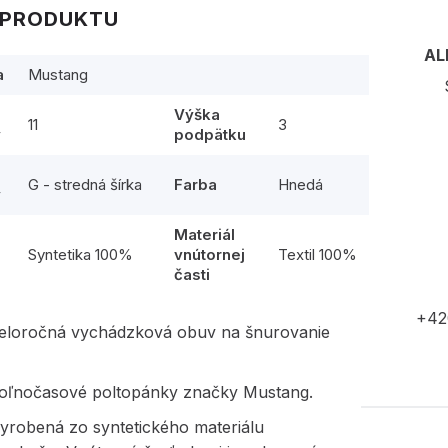
 PRODUKTU
AL
a
Mustang
Výška
11
3
y
podpätku
G - stredná šírka
Farba
Hnedá
y
Materiál
l
Syntetika 100%
vnútornej
Textil 100%
časti
+42
eloročná vychádzková obuv na šnurovanie
voľnočasové poltopánky značky Mustang.
vyrobená zo syntetického materiálu