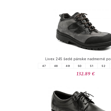
Livex 245 šedé pánske nadmerné po
47
48
49
50
51
52
132.89 €