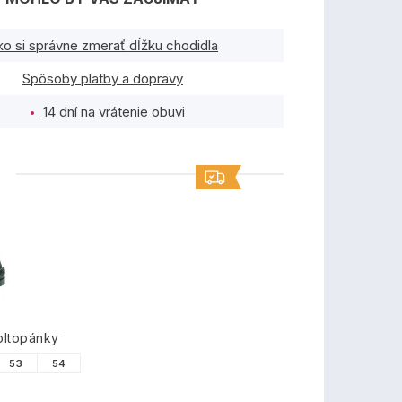
ko si správne zmerať dĺžku chodidla
Spôsoby platby a dopravy
14 dní na vrátenie obuvi
TY
oltopánky
53
54