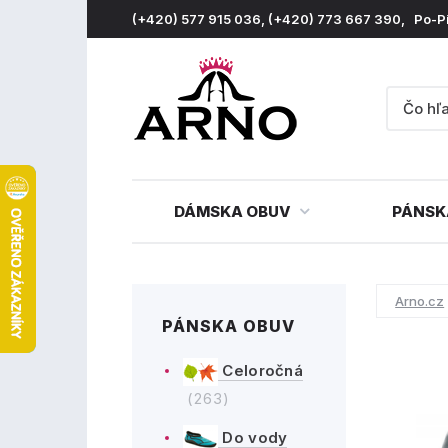
(+420) 577 915 036, (+420) 773 667 390, Po-P
DÁMSKA OBUV
PÁNSK
Arno.cz
PÁNSKA OBUV
Celoročná
(263)
Do vody