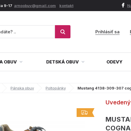
ia 9-17
arnoobuv@gmail.com
kontakt
N
Prihlásiť sa
A OBUV
DETSKÁ OBUV
ODEVY
Pánska obuv
Poltopánky
Mustang 4138-309-307 cog
Uvedený 
MUSTA
COGNA