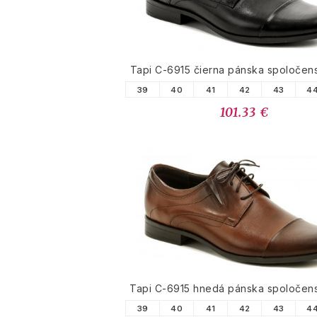
Tapi C-6915 čierna pánska spoločen
39
40
41
42
43
4
101.33 €
Tapi C-6915 hnedá pánska spoločen
39
40
41
42
43
4