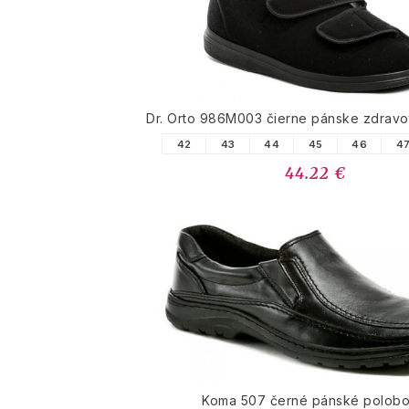
Dr. Orto 986M003 čierne pánske zdravo
42
43
44
45
46
4
44.22 €
Koma 507 černé pánské polobo