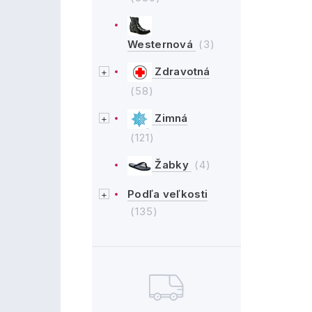
Westernová
(3)
Zdravotná
(58)
Zimná
(121)
Žabky
(4)
Podľa veľkosti
(135)