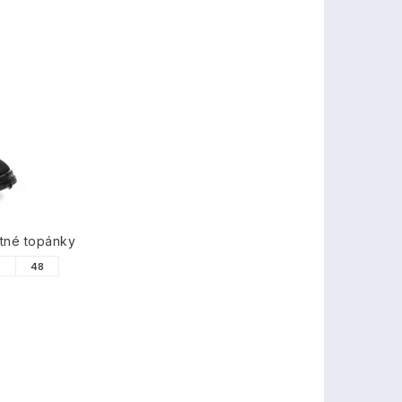
tné topánky
7
48