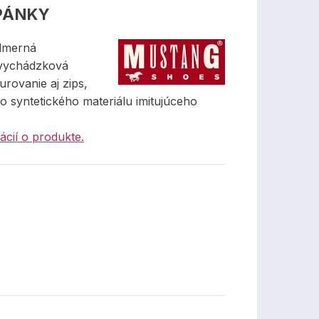
PÁNKY
dmerná
 vychádzková
rovanie aj zips,
o syntetického materiálu imitujúceho
ácií o produkte.
€