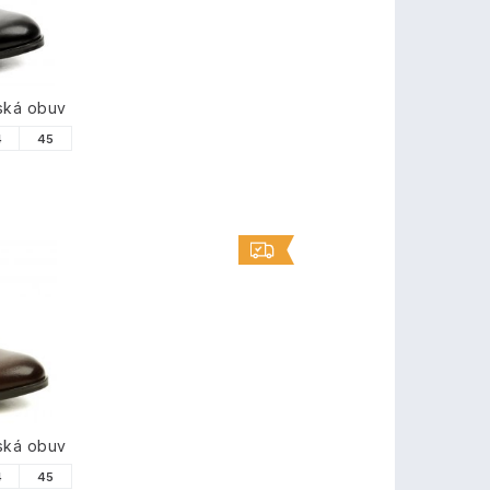
ská obuv
4
45
ská obuv
4
45