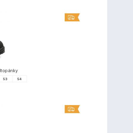
ltopánky
53
54