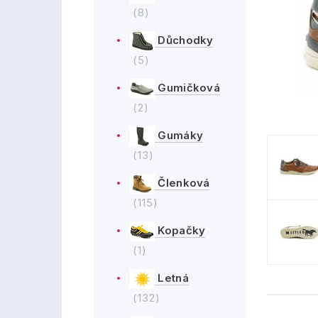
(8)
Důchodky
(5)
Gumičková
(2)
Gumáky
(13)
Členková
(115)
Kopačky
(1)
Letná
(132)