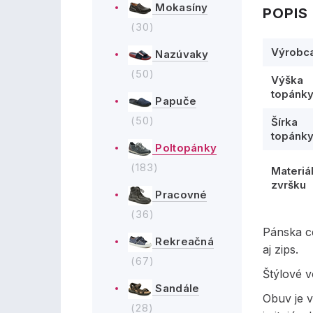
Mokasíny
POPIS
(30)
Výrobc
Nazúvaky
(50)
Výška
topánk
Papuče
(50)
Šírka
topánk
Poltopánky
(183)
Materiá
zvršku
Pracovné
(36)
Pánska c
Rekreačná
aj zips.
(67)
Štýlové 
Sandále
Obuv je 
(28)