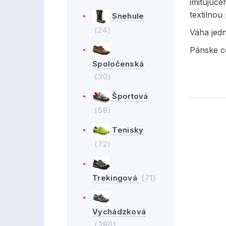
imitujúce
textilnou
Snehule
(24)
Váha jed
Pánske c
Spoločenská
(30)
Športová
(58)
Tenisky
(72)
Trekingová
(71)
Vychádzková
(380)