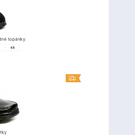
tné topánky
7
48
tky