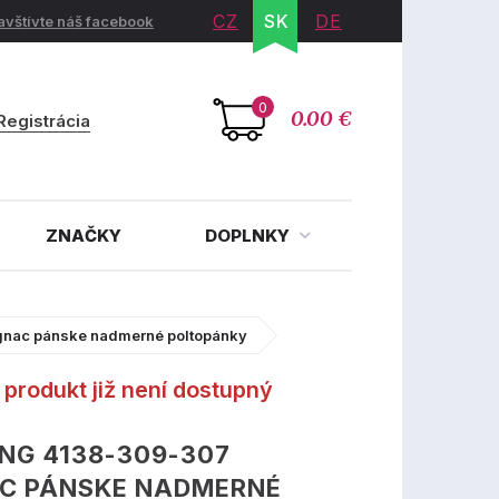
CZ
SK
DE
avštívte náš facebook
0
0.00 €
Registrácia
ZNAČKY
DOPLNKY
nac pánske nadmerné poltopánky
produkt již není dostupný
NG 4138-309-307
C PÁNSKE NADMERNÉ