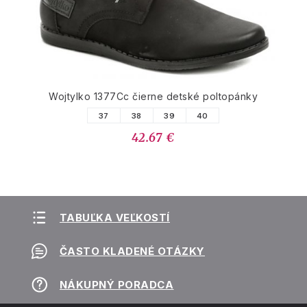
Wojtylko 1377Cc čierne detské poltopánky
37
38
39
40
42.67 €
TABUĽKA VEĽKOSTÍ
ČASTO KLADENÉ OTÁZKY
NÁKUPNÝ PORADCA