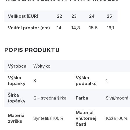
Velikost (EUR)
22
23
24
25
Vnitřní prostor (cm)
14
14,8
15,5
16,1
POPIS PRODUKTU
Výrobca
Wojtylko
Výška
Výška
8
1
topánky
podpätku
Šírka
G - stredná šírka
Farba
Sivá/modrá
topánky
Materiál
Materiál
Syntetika 100%
vnútornej
Koža 100%
zvršku
časti