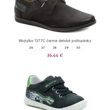
Wojtylko 1377C čierne detské poltopánky
26
27
28
29
30
36.44 €