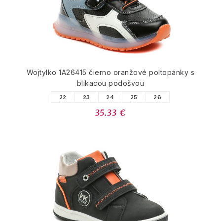
Wojtylko 1A26415 čierno oranžové poltopánky s
blikacou podošvou
22
23
24
25
26
35.33 €