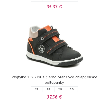
35.33 €
Wojtylko 1T26396a čierno oranžové chlapčenské
poltopánky
27
28
29
30
37.56 €