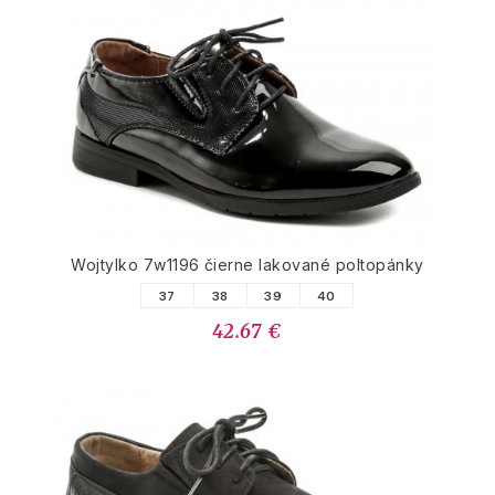
Wojtylko 7w1196 čierne lakované poltopánky
37
38
39
40
42.67 €