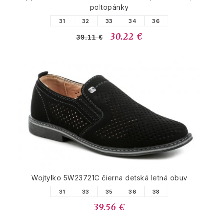
poltopánky
31
32
33
34
36
30.22 €
39.11 €
Wojtylko 5W23721C čierna detská letná obuv
31
33
35
36
38
39.56 €