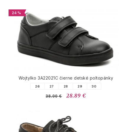
24 %
Wojtylko 3A22021C čierne detské poltopánky
26
27
28
29
30
28.89 €
38.00 €