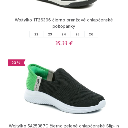
Wojtylko 1T26396 čierno oranžové chlapčenské
poltopánky
22
23
24
25
26
35.33 €
23 %
Wojtylko 5A25387C čierno zelené chlapčenské Slip-in