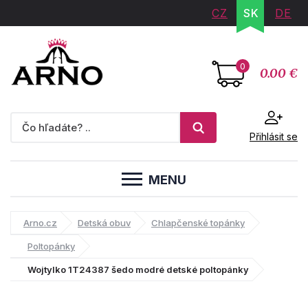
CZ
SK
DE
0
0.00 €
Přihlásit se
MENU
Arno.cz
Detská obuv
Chlapčenské topánky
Poltopánky
Wojtylko 1T24387 šedo modré detské poltopánky