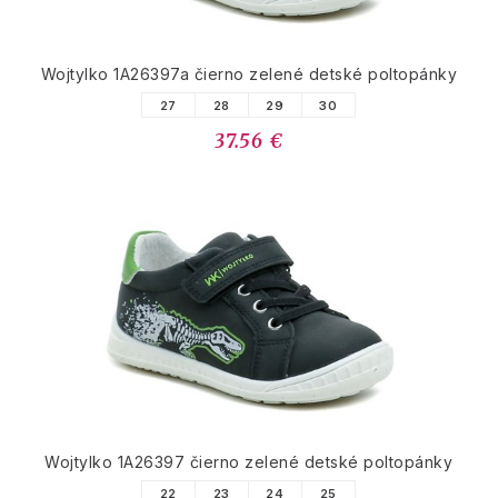
Wojtylko 1A26397a čierno zelené detské poltopánky
27
28
29
30
37.56 €
Wojtylko 1A26397 čierno zelené detské poltopánky
22
23
24
25