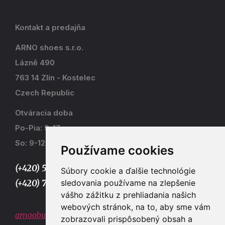
Kontakt a predajňa
ARNO shoes s.r.o.
Lázně 490
763 14 Zlín - Kostelec
Czech Republic
Otváracia doba
Po-Pia: 9-17
So: 9-12
Používame cookies
(+420) 577 915 036,
Súbory cookie a ďalšie technológie
sledovania používame na zlepšenie
(+420) 773 667 390
vášho zážitku z prehliadania našich
webových stránok, na to, aby sme vám
arnoobuv@gmail.com
zobrazovali prispôsobený obsah a