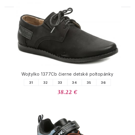
PODOBNÉ PRODUKTY
Wojtylko 1377Cb čierne detské poltopánky
31
32
33
34
35
36
38.22 €