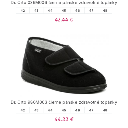
Dr. Orto 036M006 čierne pánske zdravotné topánky
42
43
44
45
46
47
48
42.44 €
Dr. Orto 986M003 čierne pánske zdravotné topánky
42
43
44
45
46
47
48
44.22 €