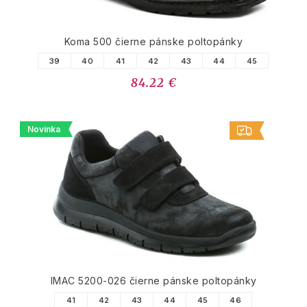
Koma 500 čierne pánske poltopánky
39
40
41
42
43
44
45
84.22 €
Novinka
IMAC 5200-026 čierne pánske poltopánky
41
42
43
44
45
46