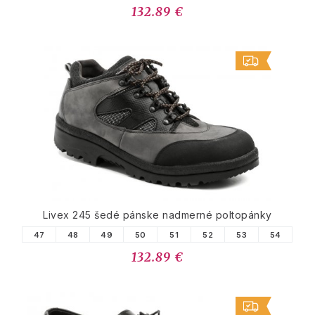
132.89 €
Livex 245 šedé pánske nadmerné poltopánky
47
48
49
50
51
52
53
54
132.89 €