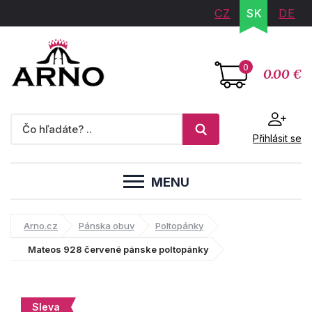
CZ
SK
DE
0
0.00 €
Přihlásit se
MENU
Arno.cz
Pánska obuv
Poltopánky
Mateos 928 červené pánske poltopánky
Sleva