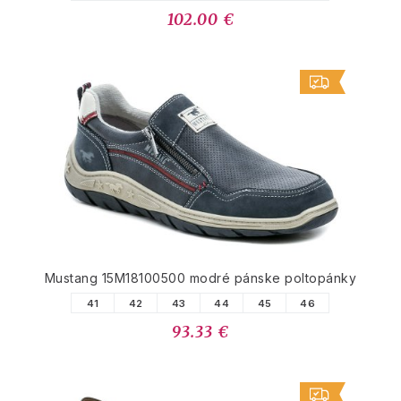
102.00 €
Mustang 15M18100500 modré pánske poltopánky
41
42
43
44
45
46
93.33 €