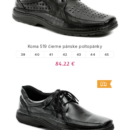
Koma 519 čierne pánske poltopánky
39
40
41
42
43
44
45
84.22 €