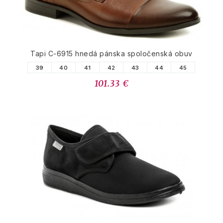
Tapi C-6915 hnedá pánska spoločenská obuv
39
40
41
42
43
44
45
101.33 €