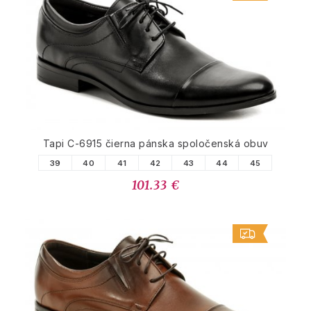
Tapi C-6915 čierna pánska spoločenská obuv
39
40
41
42
43
44
45
101.33 €