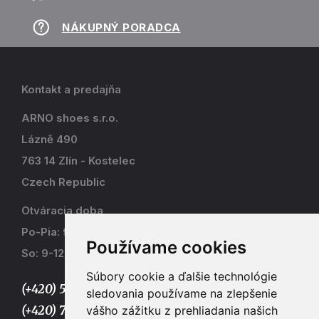
NÁKUPNÝ PORADCA
Kontakt a predajňa
ARNO shoes s.r.o.
Lázně 490
763 14 Zlín - Kostelec
Czech Republic
Otváracia doba
Po-Pia: 9-17
Používame cookies
So: 9-12
Súbory cookie a ďalšie technológie
(+420) 577 915 036,
sledovania používame na zlepšenie
(+420) 773 667 390
vášho zážitku z prehliadania našich