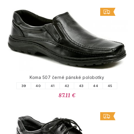
Koma 507 černé pánské polobotky
39
40
41
42
43
44
45
87.11 €