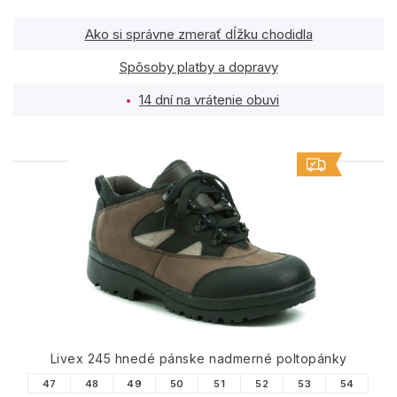
Ako si správne zmerať dĺžku chodidla
Spôsoby platby a dopravy
14 dní na vrátenie obuvi
PODOBNÉ PRODUKTY
Livex 245 hnedé pánske nadmerné poltopánky
47
48
49
50
51
52
53
54