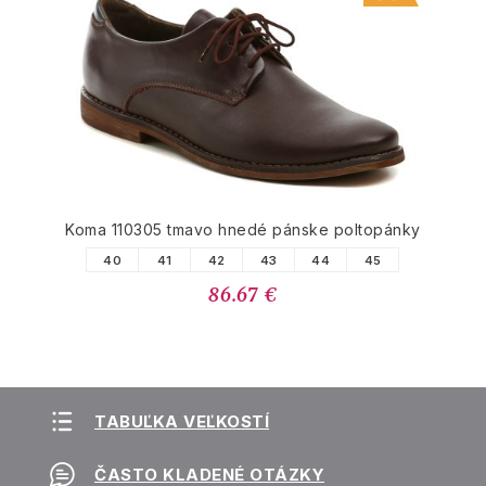
Koma 110305 tmavo hnedé pánske poltopánky
40
41
42
43
44
45
86.67 €
TABUĽKA VEĽKOSTÍ
ČASTO KLADENÉ OTÁZKY