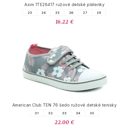
Axim 1TE26417 ružové detské plátenky
23
24
25
26
27
28
16.22 €
American Club TEN 76 šedo ružové detské tenisky
31
32
33
34
35
22.00 €