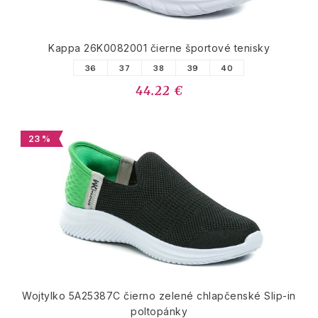
Kappa 26K0082001 čierne športové tenisky
36
37
38
39
40
44.22 €
23 %
Wojtylko 5A25387C čierno zelené chlapčenské Slip-in
poltopánky