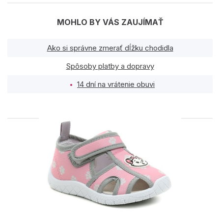
MOHLO BY VÁS ZAUJÍMAŤ
Ako si správne zmerať dĺžku chodidla
Spôsoby platby a dopravy
14 dní na vrátenie obuvi
PODOBNÉ PRODUKTY