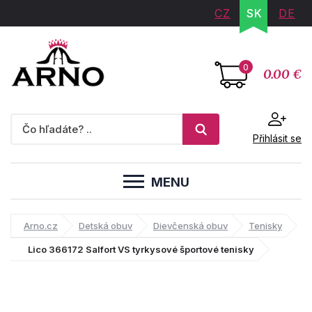
CZ
SK
DE
0
0.00 €
Přihlásit se
MENU
Arno.cz
Detská obuv
Dievčenská obuv
Tenisky
Lico 366172 Salfort VS tyrkysové športové tenisky