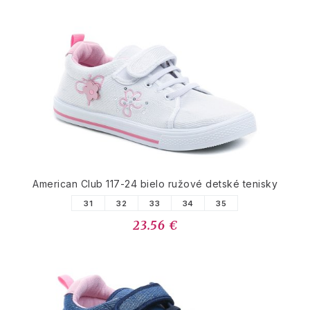
American Club 117-24 bielo ružové detské tenisky
31
32
33
34
35
23.56 €