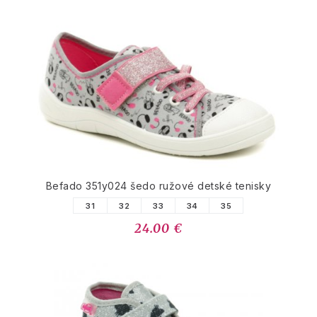
Befado 351y024 šedo ružové detské tenisky
31
32
33
34
35
24.00 €