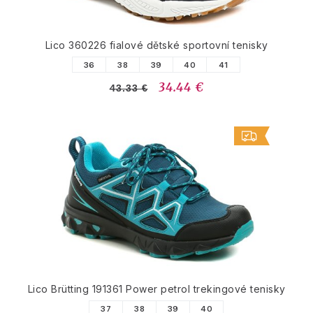
Lico 360226 fialové dětské sportovní tenisky
36
38
39
40
41
34.44 €
43.33 €
Lico Brütting 191361 Power petrol trekingové tenisky
37
38
39
40