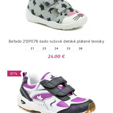
Befado 212P078 šedo ružové detské plátené tenisky
21
23
24
25
26
24.00 €
21 %