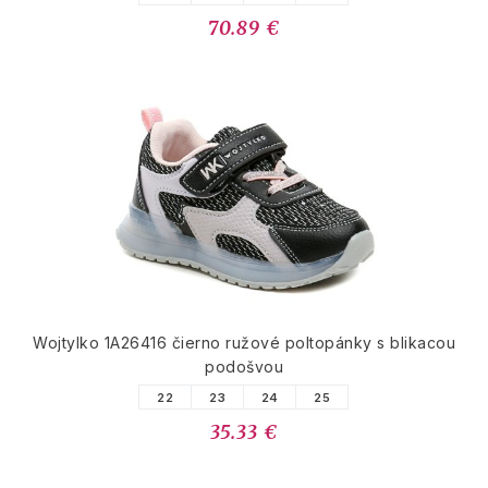
70.89 €
Wojtylko 1A26416 čierno ružové poltopánky s blikacou
podošvou
22
23
24
25
35.33 €