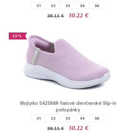
31
32
33
34
36
30.22 €
39.11 €
23 %
Wojtylko 5A2588R fialové dievčenské Slip-in
poltopánky
31
32
33
34
36
30.22 €
39.11 €