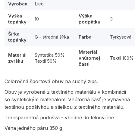
Výrobca
Lico
Výška
Výška
10
3
topánky
podpätku
Šírka
G - stredná šírka
Farba
Tyrkysová
topánky
Materiál
Materiál
Syntetika 50%
vnútornej
Textil 100%
zvršku
Textil 50%
časti
Celoročná športová obuv na suchý zips.
Obuv je vyrobená z textilného materiálu v kombinácii
so syntetickým materiálom. Vnútorná časť je vybavená
textilnou podšívkou a stielkou z textilného materiálu.
Transparentná podošva - vhodné do telocvične.
Váha jedného páru 350 g