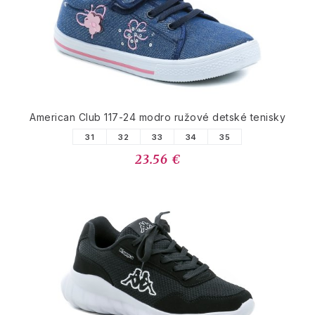
American Club 117-24 modro ružové detské tenisky
31
32
33
34
35
23.56 €