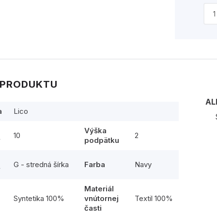
 PRODUKTU
AL
a
Lico
Výška
10
2
y
podpätku
G - stredná šírka
Farba
Navy
y
Materiál
l
Syntetika 100%
vnútornej
Textil 100%
časti