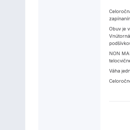
Celoročn
zapínaní
Obuv je v
Vnútorná 
podšívko
NON MAR
telocvičn
Váha jed
Celoročné