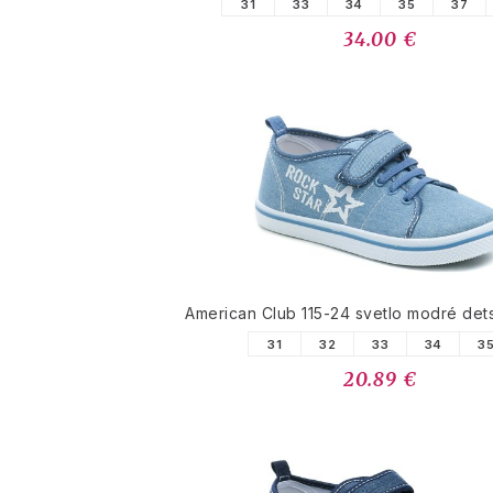
31
33
34
35
37
34.00 €
American Club 115-24 svetlo modré det
31
32
33
34
3
20.89 €