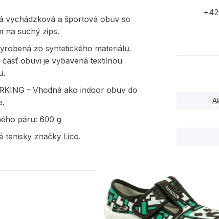
+42
á vychádzková a športová obuv so
m na suchý zips.
yrobená zo syntetického materiálu.
časť obuvi je vybavená textilnou
u.
KING - Vhodná ako indoor obuv do
A
e.
ného páru: 600 g
 tenisky značky Lico.
PODOBNÉ PRODUK