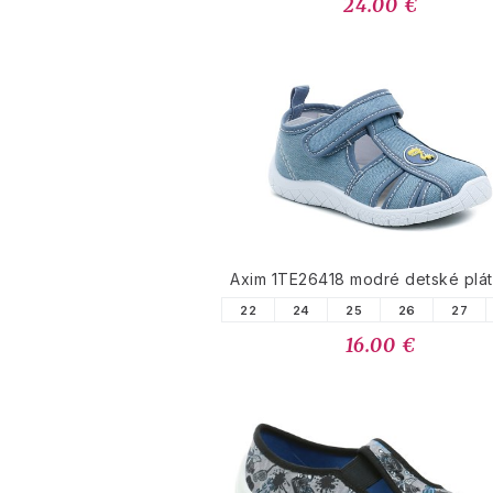
24.00 €
Axim 1TE26418 modré detské plá
22
24
25
26
27
16.00 €