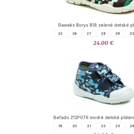
Raweks Borys B18 zelené detské p
25
26
27
28
29
3
24.00 €
Befado 212P076 modré detské pláten
19
20
21
22
23
2