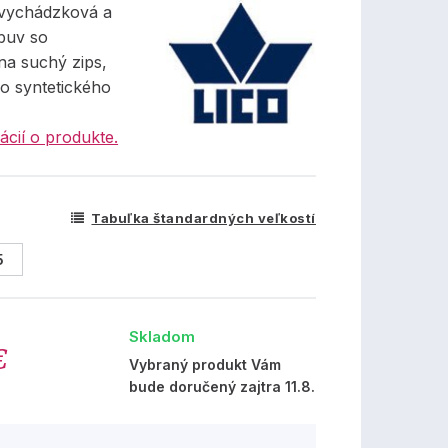
vychádzková a
buv so
na suchý zips,
o syntetického
ácií o produkte.
Tabuľka štandardných veľkostí
5
Skladom
€
Vybraný produkt Vám
bude doručený zajtra 11.8.