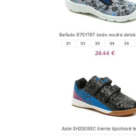
Befado 975Y197 šedo modrá detsk
31
32
33
34
35
26.44 €
Axim 5H25093C čierne športové t