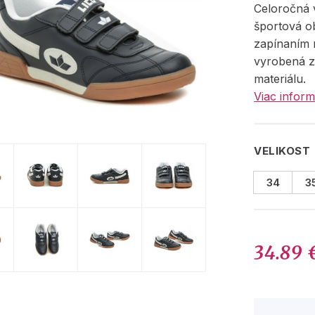
Celoročná 
športová o
zapínaním 
vyrobená z
materiálu.
Viac inform
VELIKOST
34
3
34.89 