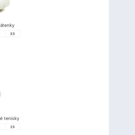
látenky
2
33
é tenisky
4
25