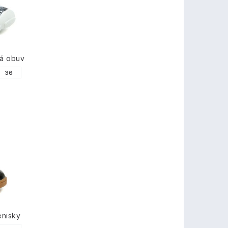
á obuv
36
enisky