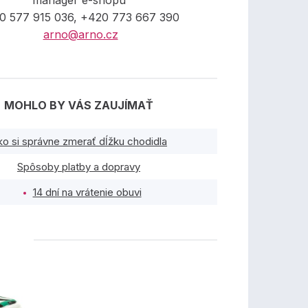
manager e-shopu
0 577 915 036, +420 773 667 390
arno@arno.cz
MOHLO BY VÁS ZAUJÍMAŤ
ko si správne zmerať dĺžku chodidla
Spôsoby platby a dopravy
14 dní na vrátenie obuvi
TY