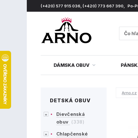
(+420) 577 915 036, (+420) 773 667 390, Po-P
DÁMSKA OBUV
PÁNSK
Arno.cz
DETSKÁ OBUV
Dievčenská
obuv
(338)
Chlapčenské