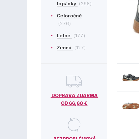
topánky
(298)
Celoročné
(276)
Letné
(177)
Zimná
(127)
DOPRAVA ZDARMA
OD 66,60 €
BEZPROBLÉMOVÁ