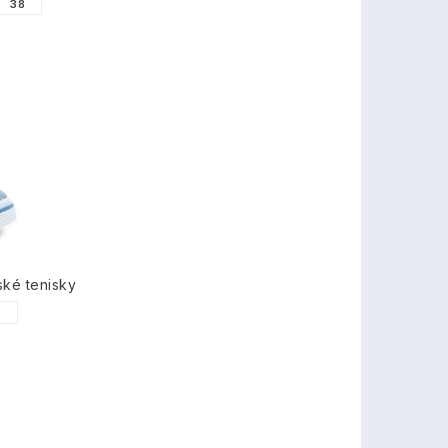
38
ské tenisky
5