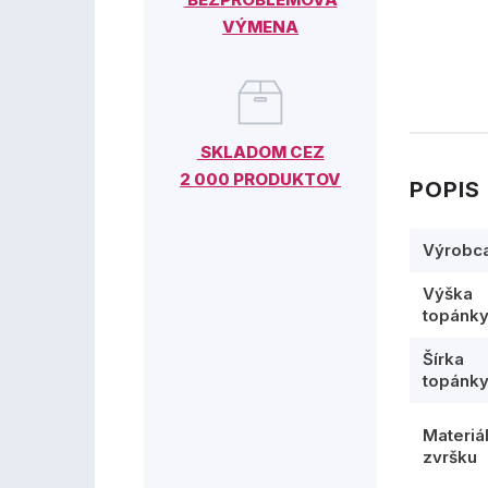
VÝMENA
SKLADOM CEZ
2 000 PRODUKTOV
POPIS
Výrobc
Výška
topánk
Šírka
topánk
Materiá
zvršku