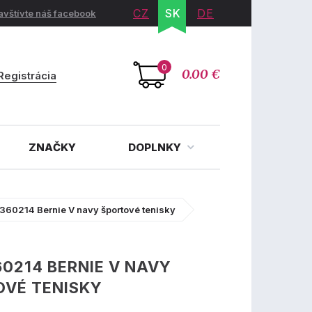
CZ
SK
DE
avštívte náš facebook
0
0.00 €
Registrácia
ZNAČKY
DOPLNKY
 360214 Bernie V navy športové tenisky
60214 BERNIE V NAVY
OVÉ TENISKY