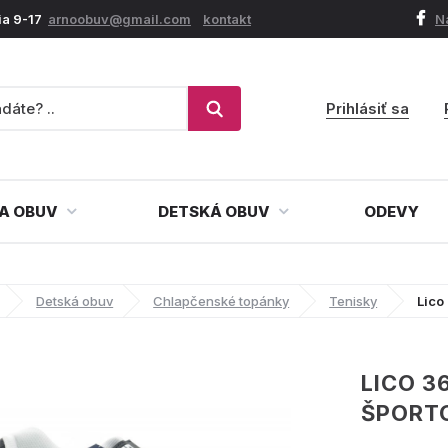
ia 9-17
arnoobuv@gmail.com
kontakt
N
Prihlásiť sa
A OBUV
DETSKÁ OBUV
ODEVY
Detská obuv
Chlapčenské topánky
Tenisky
Lico
LICO 3
ŠPORT