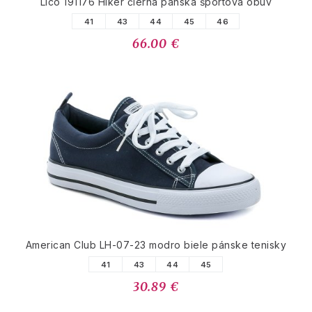
Lico 191176 Hiker čierna pánska športová obuv
41
43
44
45
46
66.00 €
American Club LH-07-23 modro biele pánske tenisky
41
43
44
45
30.89 €