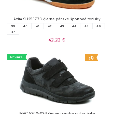
Axim 9H25377C čierne pánske športové tenisky
39
40
41
42
43
44
45
46
47
42.22 €
Novinka
IMAC 5200-026 čierne pánske poltopánky