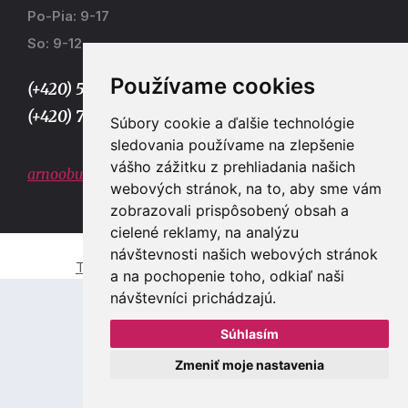
Po-Pia: 9-17
So: 9-12
Používame cookies
(+420) 577 915 036,
(+420) 773 667 390
Súbory cookie a ďalšie technológie
sledovania používame na zlepšenie
vášho zážitku z prehliadania našich
arnoobuv@gmail.com
webových stránok, na to, aby sme vám
zobrazovali prispôsobený obsah a
cielené reklamy, na analýzu
návštevnosti našich webových stránok
Tvorba e-shopů a webových stránek Zlín
a na pochopenie toho, odkiaľ naši
návštevníci prichádzajú.
Súhlasím
Zmeniť moje nastavenia