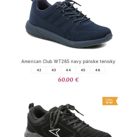
American Club WT285 navy pánske tenisky
42
43
44
45
46
60.00 €