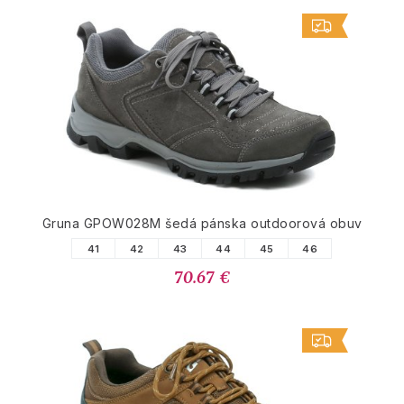
Gruna GPOW028M šedá pánska outdoorová obuv
41
42
43
44
45
46
70.67 €