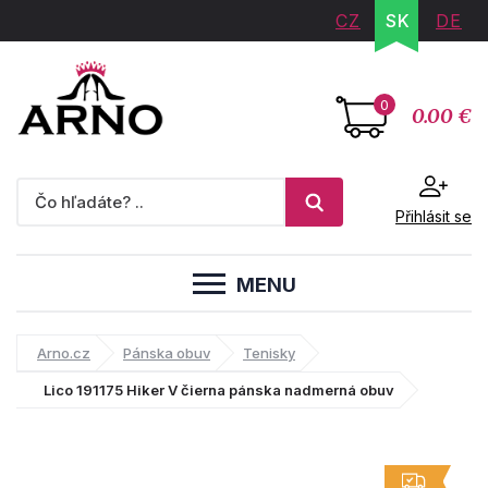
CZ
SK
DE
0
0.00 €
Přihlásit se
MENU
Arno.cz
Pánska obuv
Tenisky
Lico 191175 Hiker V čierna pánska nadmerná obuv