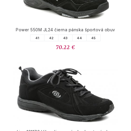
Power 550M JL24 čierna pánska športová obuv
41
42
43
44
45
70.22 €