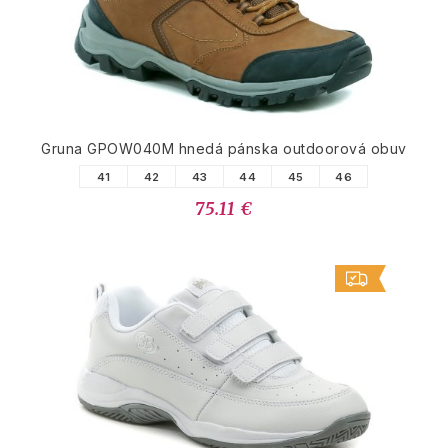
Gruna GPOW040M hnedá pánska outdoorová obuv
41
42
43
44
45
46
75.11 €