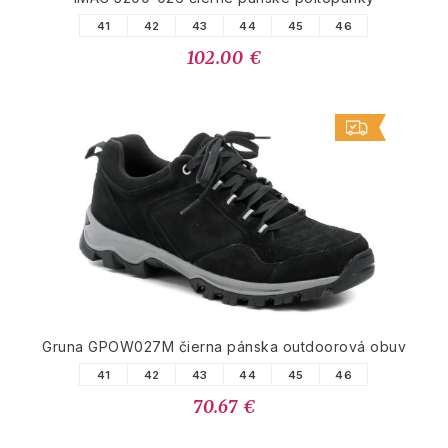
41
42
43
44
45
46
102.00 €
Gruna GPOW027M čierna pánska outdoorová obuv
41
42
43
44
45
46
70.67 €