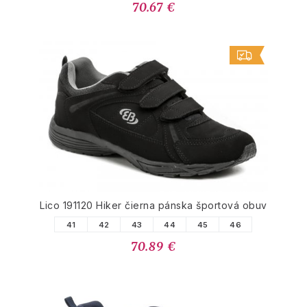
70.67 €
Lico 191120 Hiker čierna pánska športová obuv
41
42
43
44
45
46
70.89 €