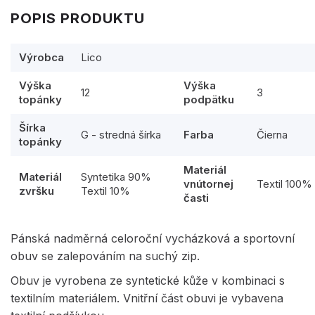
POPIS PRODUKTU
Výrobca
Lico
Výška
Výška
12
3
topánky
podpätku
Šírka
G - stredná šírka
Farba
Čierna
topánky
Materiál
Materiál
Syntetika 90%
vnútornej
Textil 100%
zvršku
Textil 10%
časti
Pánská nadměrná celoroční vycházková a sportovní
obuv se zalepováním na suchý zip.
Obuv je vyrobena ze syntetické kůže v kombinaci s
textilním materiálem. Vnitřní část obuvi je vybavena