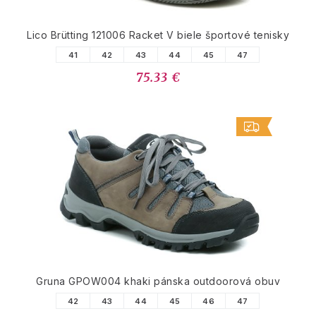
Lico Brütting 121006 Racket V biele športové tenisky
41
42
43
44
45
47
75.33 €
Gruna GPOW004 khaki pánska outdoorová obuv
42
43
44
45
46
47