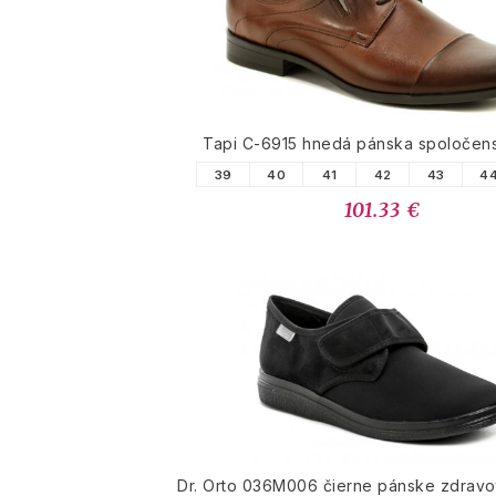
Tapi C-6915 hnedá pánska spoločen
39
40
41
42
43
4
101.33 €
Dr. Orto 036M006 čierne pánske zdravo