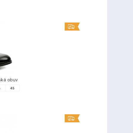
ská obuv
4
45