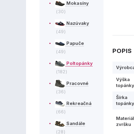
Mokasíny
(30)
Nazúvaky
(49)
Papuče
POPIS
(49)
Poltopánky
Výrobc
(182)
Výška
Pracovné
topánk
(36)
Šírka
topánk
Rekreačná
(66)
Materiá
Sandále
zvršku
(28)