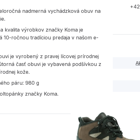
+42
eloročná nadmerná vychádzková obuv na
ie.
ca kvalita výrobkov značky Koma je
á 10-ročnou tradíciou predaja v našom e-
uvi je vyrobený z pravej lícovej prírodnej
A
útorná časť obuvi je vybavená podšívkou z
írodnej kože.
ného páru: 980 g
oltopánky značky Koma.
PODOBNÉ PRODUK