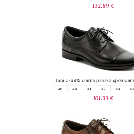
132.89 €
Tapi C-6915 čierna pánska spoločen
39
40
41
42
43
4
101.33 €