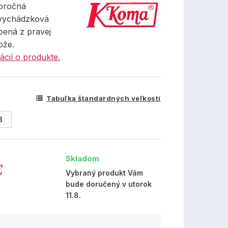
oročná
vychádzková
bená z pravej
ože.
ácií o produkte.
Tabuľka štandardných veľkostí
8
Skladom
€
Vybraný produkt Vám
bude doručený v utorok
11.8.