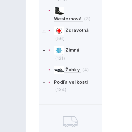
Westernová
(3)
Zdravotná
(56)
Zimná
(121)
Žabky
(4)
Podľa veľkosti
(134)