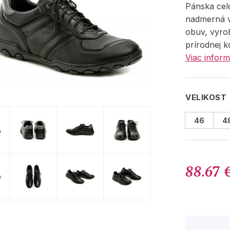
Pánska cel
nadmerná 
obuv, vyro
prírodnej k
Viac inform
VELIKOST
46
4
88.67 