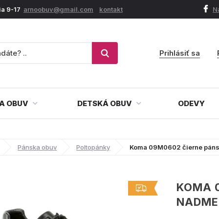
ia 9-17
arnoobuv@gmail.com
kontakt
N
Prihlásiť sa
A OBUV
DETSKÁ OBUV
ODEVY
Pánska obuv
Poltopánky
Koma 09M0602 čierne páns
KOMA 
NADME