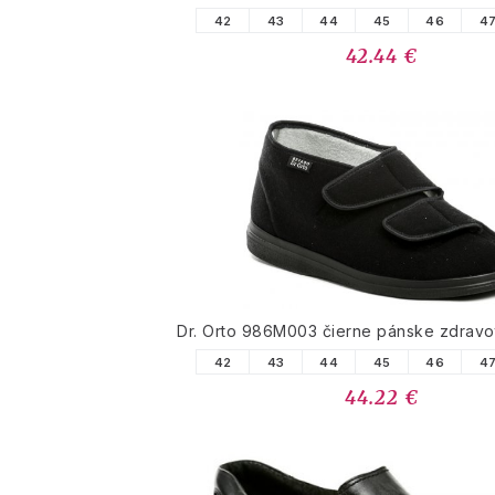
42
43
44
45
46
4
42.44 €
Dr. Orto 986M003 čierne pánske zdravo
42
43
44
45
46
4
44.22 €