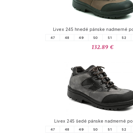
Livex 245 hnedé pánske nadmerné p
47
48
49
50
51
52
132.89 €
Livex 245 šedé pánske nadmerné po
47
48
49
50
51
52