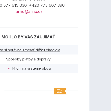
0 577 915 036, +420 773 667 390
arno@arno.cz
MOHLO BY VÁS ZAUJÍMAŤ
ko si správne zmerať dĺžku chodidla
Spôsoby platby a dopravy
14 dní na vrátenie obuvi
TY