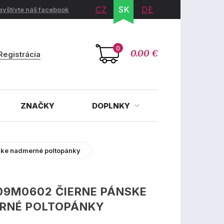
CZ
SK
DE
avštívte náš facebook
0
0.00 €
Registrácia
ZNAČKY
DOPLNKY
ke nadmerné poltopánky
09M0602 ČIERNE PÁNSKE
RNÉ POLTOPÁNKY