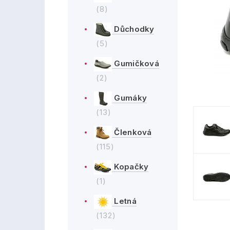
(8)
Důchodky
(5)
Gumičková
(2)
Gumáky
(13)
Členková
(115)
Kopačky
(1)
Letná
(132)