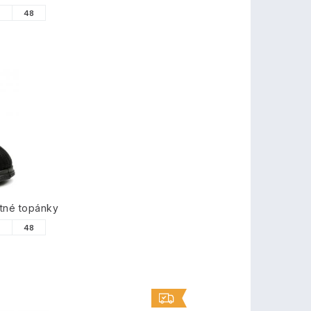
7
48
tné topánky
7
48