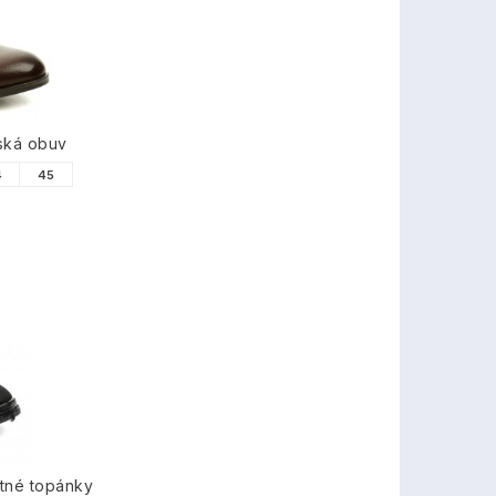
ská obuv
4
45
tné topánky