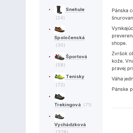
Snehule
Pánska c
(24)
šnurovan
Vynikajú
preveren
Spoločenská
shope.
(30)
Zvršok ob
Športová
kože. Vn
(58)
pravej pr
Tenisky
Váha jed
(72)
Pánske p
Trekingová
(71)
Vychádzková
(378)