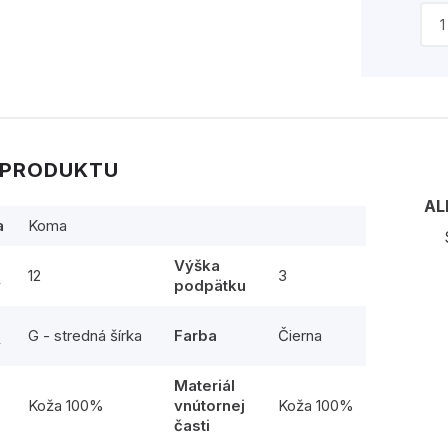
 PRODUKTU
AL
a
Koma
Výška
12
3
y
podpätku
G - stredná šírka
Farba
Čierna
y
Materiál
l
Koža 100%
vnútornej
Koža 100%
časti