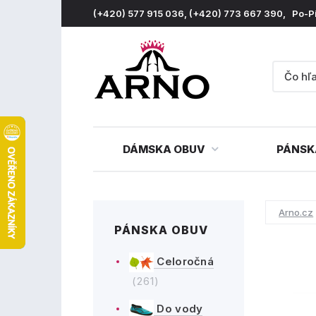
(+420) 577 915 036, (+420) 773 667 390, Po-P
DÁMSKA OBUV
PÁNSK
Arno.cz
PÁNSKA OBUV
Celoročná
(261)
Do vody