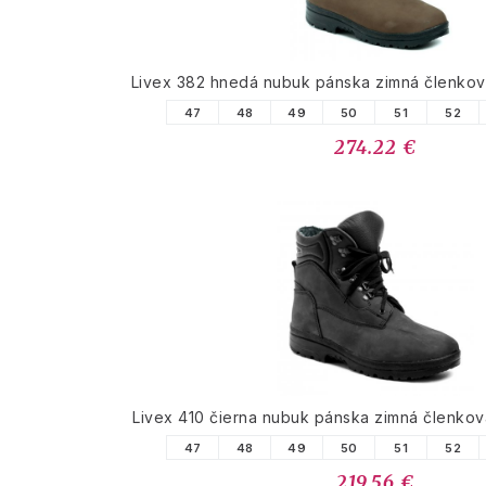
Livex 382 hnedá nubuk pánska zimná členko
47
48
49
50
51
52
274.22 €
Livex 410 čierna nubuk pánska zimná členko
47
48
49
50
51
52
219.56 €