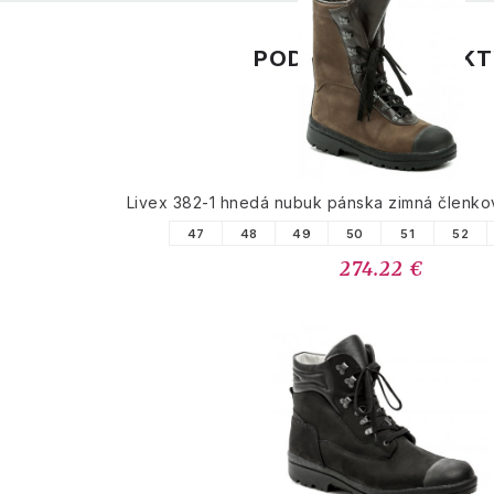
PODOBNÉ PRODUK
Livex 382-1 hnedá nubuk pánska zimná členk
47
48
49
50
51
52
274.22 €