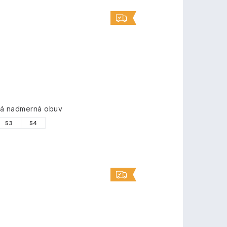
vá nadmerná obuv
53
54