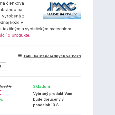
ná členková
mbránou na
, vyrobená z
odnej kože v
s textilným a syntetickým materiálom.
ácií o produkte.
Tabuľka štandardných veľkostí
2
Skladom
15.33 €
€
Vybraný produkt Vám
bude doručený v
 %
pondelok 10.8.