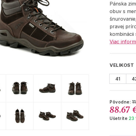
Pánska zim
obuv s me
šnurovanie
pravej prír
kombinácii 
Viac inform
VELIKOST
41
4
Pôvodne:
1
88.67 
Ušetríte
23