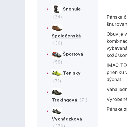
Snehule
(24)
Pánska č
šnurovan
Obuv je v
Spoločenská
kombináci
(30)
vybavená
Športová
kožúško
(58)
IMAC-TEC
prieniku
Tenisky
dýchať.
(71)
Váha jed
Vyrobené
Trekingová
(71)
Pánske z
Vychádzková
(379)