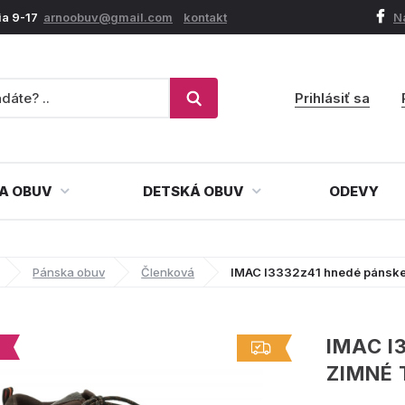
ia 9-17
arnoobuv@gmail.com
kontakt
N
Prihlásiť sa
A OBUV
DETSKÁ OBUV
ODEVY
Pánska obuv
Členková
IMAC I3332z41 hnedé pánske
IMAC I
ZIMNÉ