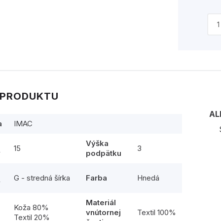
 PRODUKTU
AL
a
IMAC
Výška
15
3
y
podpätku
G - stredná šírka
Farba
Hnedá
y
Materiál
l
Koža 80%
vnútornej
Textil 100%
Textil 20%