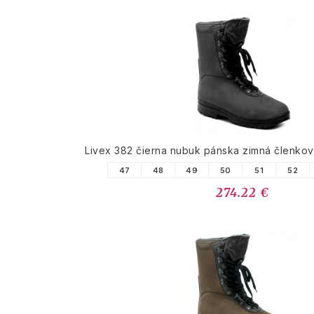
Livex 382 čierna nubuk pánska zimná členko
47
48
49
50
51
52
274.22 €