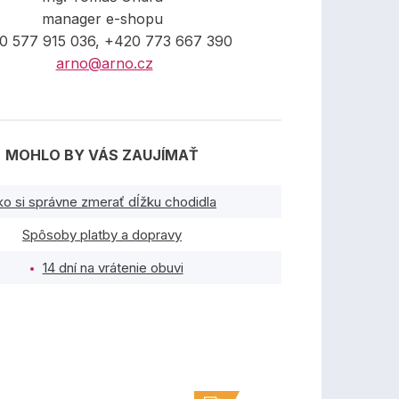
manager e-shopu
0 577 915 036, +420 773 667 390
arno@arno.cz
MOHLO BY VÁS ZAUJÍMAŤ
ko si správne zmerať dĺžku chodidla
Spôsoby platby a dopravy
14 dní na vrátenie obuvi