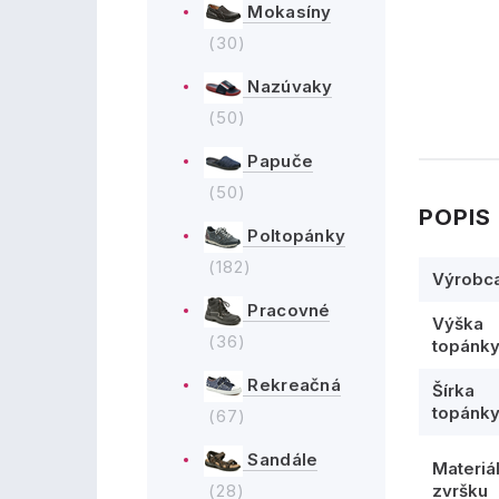
Mokasíny
(30)
Nazúvaky
(50)
Papuče
(50)
POPIS
Poltopánky
(182)
Výrobc
Pracovné
Výška
(36)
topánk
Rekreačná
Šírka
topánk
(67)
Sandále
Materiá
(28)
zvršku