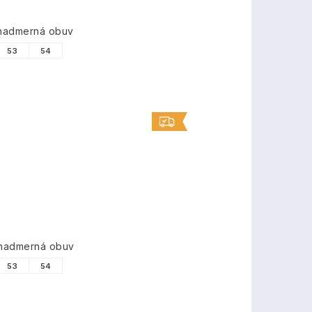
 nadmerná obuv
53
54
 nadmerná obuv
53
54