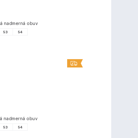
vá nadmerná obuv
53
54
vá nadmerná obuv
53
54