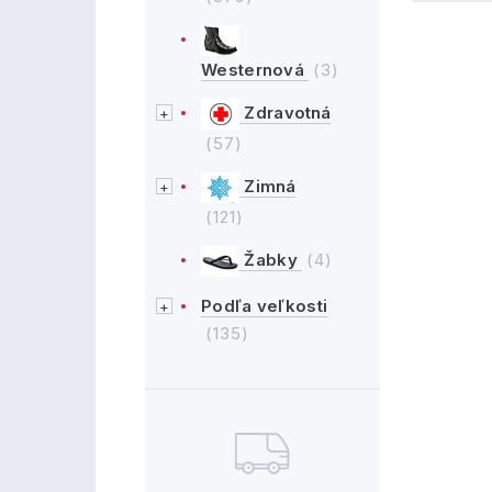
Westernová
(3)
Zdravotná
(57)
Zimná
(121)
Žabky
(4)
Podľa veľkosti
(135)