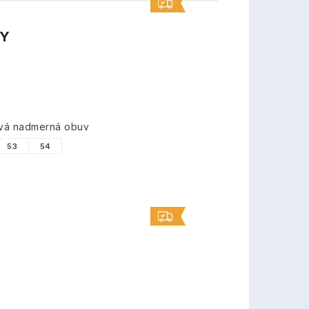
TY
ová nadmerná obuv
53
54