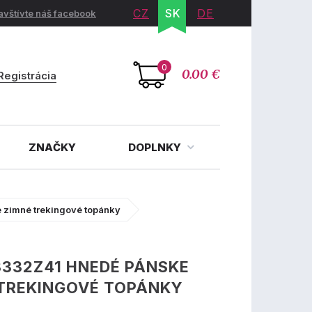
CZ
SK
DE
avštívte náš facebook
0
0.00 €
Registrácia
ZNAČKY
DOPLNKY
 zimné trekingové topánky
3332Z41 HNEDÉ PÁNSKE
 TREKINGOVÉ TOPÁNKY