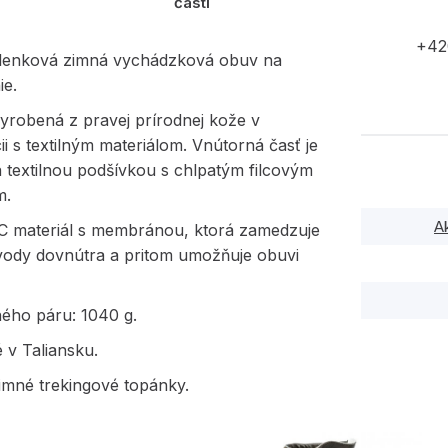
časti
+42
lenková zimná vychádzková obuv na
ie.
yrobená z pravej prírodnej kože v
i s textilným materiálom. Vnútorná časť je
 textilnou podšívkou s chlpatým filcovým
m.
A
 materiál s membránou, ktorá zamedzuje
 vody dovnútra a pritom umožňuje obuvi
ného páru: 1040 g.
 v Taliansku.
imné trekingové topánky.