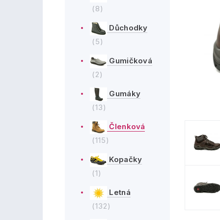
(8)
Důchodky
(5)
Gumičková
(2)
Gumáky
(13)
Členková
(115)
Kopačky
(1)
Letná
(132)