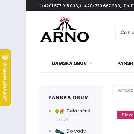
(+420) 577 915 036, (+420) 773 667 390, Po-P
DÁMSKA OBUV
PÁNSK
Arno.cz
PÁNSKA OBUV
Celoročná
Sleva
(262)
Do vody