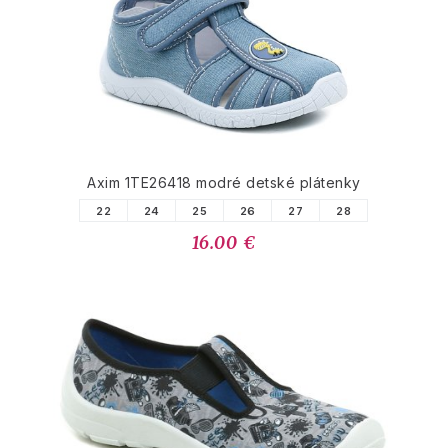
Axim 1TE26418 modré detské plátenky
22
24
25
26
27
28
16.00 €