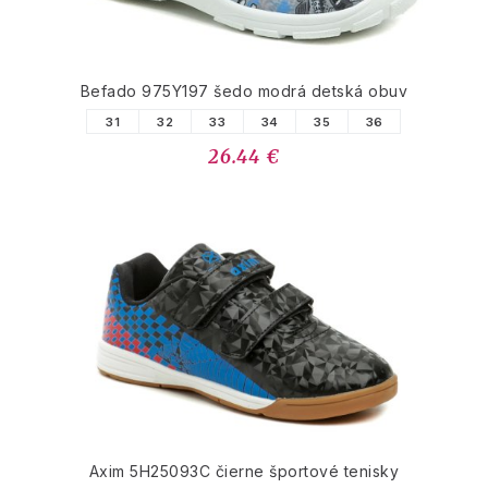
Befado 975Y197 šedo modrá detská obuv
31
32
33
34
35
36
26.44 €
Axim 5H25093C čierne športové tenisky