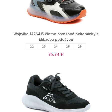
Wojtylko 1A26415 čierno oranžové poltopánky s
blikacou podošvou
22
23
24
25
26
35.33 €