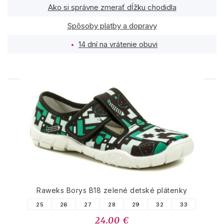
Ako si správne zmerať dĺžku chodidla
Spôsoby platby a dopravy
14 dní na vrátenie obuvi
PODOBNÉ PRODUKTY
Raweks Borys B18 zelené detské plátenky
25
26
27
28
29
32
33
24.00 €