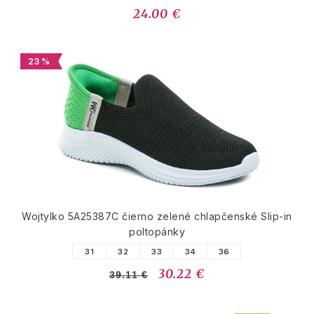
24.00 €
23 %
Wojtylko 5A25387C čierno zelené chlapčenské Slip-in
poltopánky
31
32
33
34
36
30.22 €
39.11 €