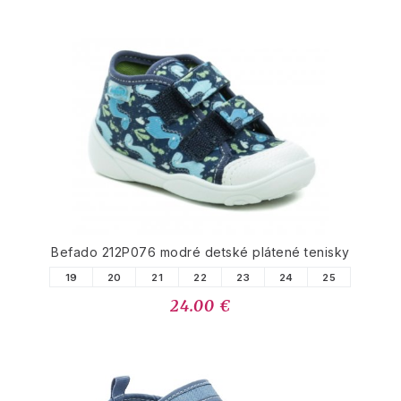
Befado 212P076 modré detské plátené tenisky
19
20
21
22
23
24
25
24.00 €