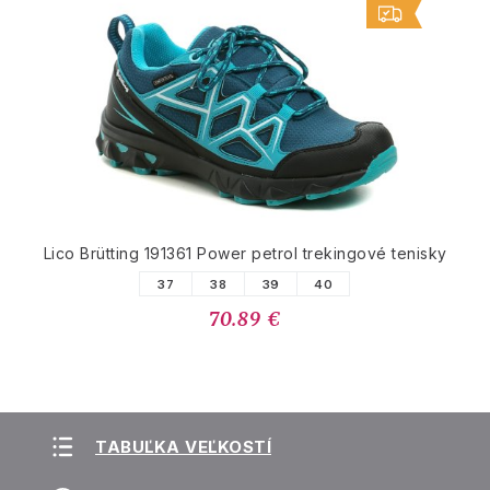
Lico Brütting 191361 Power petrol trekingové tenisky
37
38
39
40
70.89 €
TABUĽKA VEĽKOSTÍ