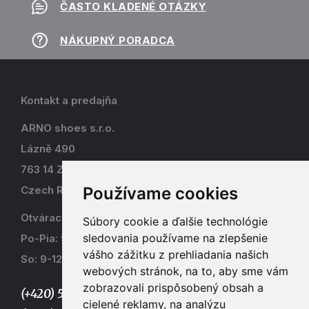
ČASTO KLADENÉ OTÁZKY
NÁKUPNÝ PORADCA
Kontakt a predajňa
ARNO shoes s.r.o.
Lázně 490
763 14 Zlín - Kostelec
Používame cookies
Czech Republic
Otváracia doba
Súbory cookie a ďalšie technológie
sledovania používame na zlepšenie
Po-Pia: 9-17
vášho zážitku z prehliadania našich
So: 9-12
webových stránok, na to, aby sme vám
zobrazovali prispôsobený obsah a
(+420) 577 915 036,
cielené reklamy, na analýzu