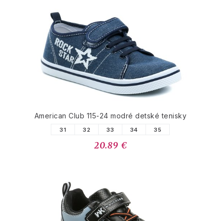
American Club 115-24 modré detské tenisky
31
32
33
34
35
20.89 €