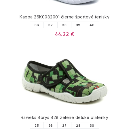
Kappa 26K0082001 čierne športové tenisky
36
37
38
39
40
44.22 €
Raweks Borys B28 zelené detské plátenky
25
26
27
28
30