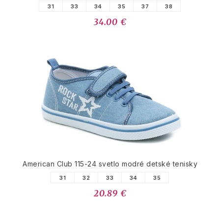
31
33
34
35
37
38
34.00 €
American Club 115-24 svetlo modré detské tenisky
31
32
33
34
35
20.89 €