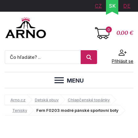
CZ
SK
DE
0
0.00 €
Přihlásit se
MENU
Arno.cz
Detská obuv
Chlapčenské topánky
Tenisky
Fern F0203 modré pánské sportovní boty