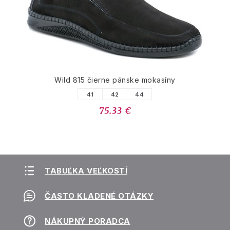
Wild 815 čierne pánske mokasíny
41
42
44
75.33 €
TABUĽKA VEĽKOSTÍ
ČASTO KLADENÉ OTÁZKY
NÁKUPNÝ PORADCA