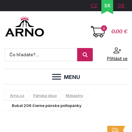
CZ
SK
DE
0
0.00 €
Přihlásit se
MENU
Arno.cz
Pánska obuv
Mokasíny
Bukat 206 čierne pánske poltopánky