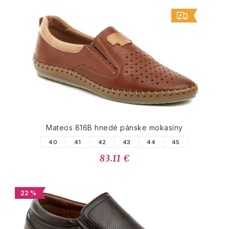
Mateos 816B hnedé pánske mokasíny
40
41
42
43
44
45
83.11 €
22 %