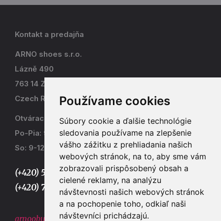
Kontakt a predajňa
ARNO shoes s.r.o.
Lázně 490
763 14 Zlín - Kostelec
Používame cookies
Czech Republic
Otváracia doba
Súbory cookie a ďalšie technológie
sledovania používame na zlepšenie
Po-Pia: 9-17
vášho zážitku z prehliadania našich
So: 9-12
webových stránok, na to, aby sme vám
zobrazovali prispôsobený obsah a
(+420) 577 915 036,
cielené reklamy, na analýzu
(+420) 773 667 390
návštevnosti našich webových stránok
a na pochopenie toho, odkiaľ naši
návštevníci prichádzajú.
arnoobuv@gmail.com