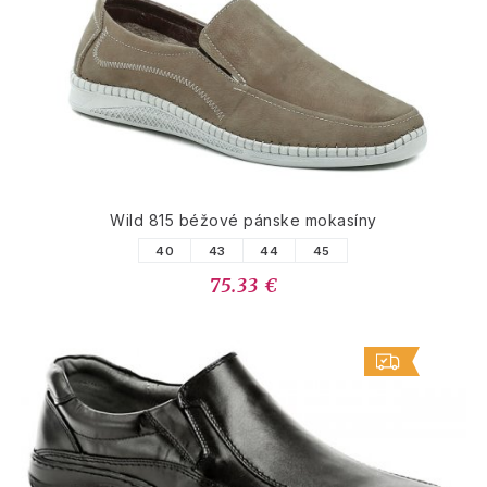
Wild 815 béžové pánske mokasíny
40
43
44
45
75.33 €