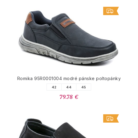
Romika 95R0001004 modré pánske poltopánky
42
44
45
79.78 €