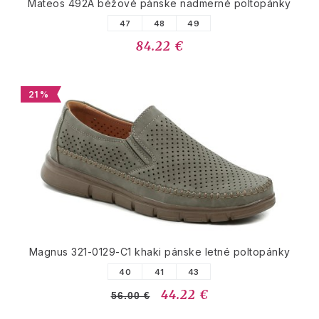
Mateos 492A béžové pánske nadmerné poltopánky
47
48
49
84.22 €
21 %
Magnus 321-0129-C1 khaki pánske letné poltopánky
40
41
43
44.22 €
56.00 €