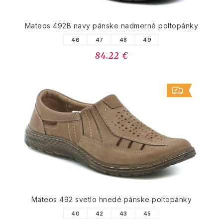
Mateos 492B navy pánske nadmerné poltopánky
46
47
48
49
84.22 €
Mateos 492 svetlo hnedé pánske poltopánky
40
42
43
45