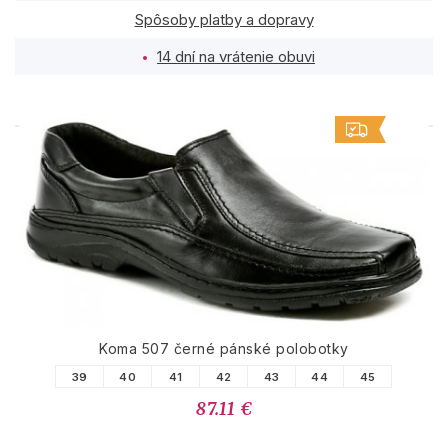
Spôsoby platby a dopravy
14 dní na vrátenie obuvi
PODOBNÉ PRODUKTY
Koma 507 černé pánské polobotky
39
40
41
42
43
44
45
87.11 €