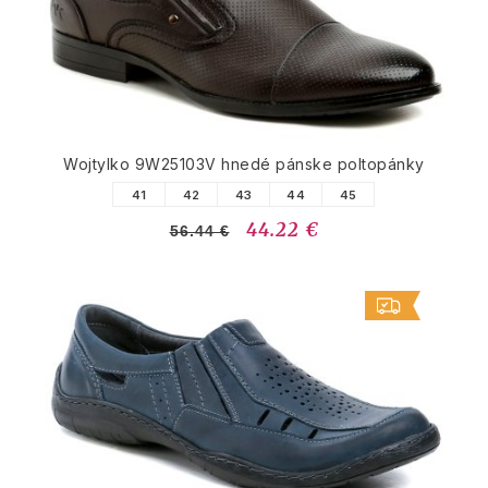
Wojtylko 9W25103V hnedé pánske poltopánky
41
42
43
44
45
44.22 €
56.44 €