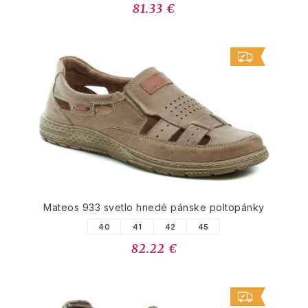
81.33 €
Mateos 933 svetlo hnedé pánske poltopánky
40
41
42
45
82.22 €