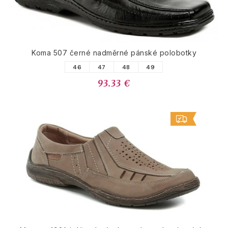
Koma 507 černé nadměrné pánské polobotky
46
47
48
49
93.33 €