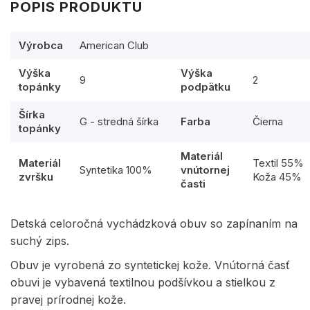
POPIS PRODUKTU
Výrobca
American Club
Výška
Výška
9
2
topánky
podpätku
Šírka
G - stredná šírka
Farba
Čierna
topánky
Materiál
Materiál
Textil 55%
Syntetika 100%
vnútornej
zvršku
Koža 45%
časti
Detská celoročná vychádzková obuv so zapínaním na
suchý zips.
Obuv je vyrobená zo syntetickej kože. Vnútorná časť
obuvi je vybavená textilnou podšívkou a stielkou z
pravej prírodnej kože.