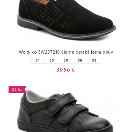
Wojtylko 5W23721C čierna detská letná obuv
31
33
35
36
38
39.56 €
24 %