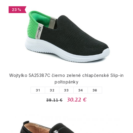
23 %
Wojtylko 5A25387C čierno zelené chlapčenské Slip-in
poltopánky
31
32
33
34
36
30.22 €
39.11 €