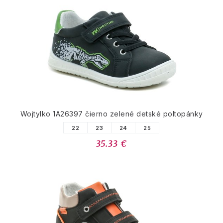
Wojtylko 1A26397 čierno zelené detské poltopánky
22
23
24
25
35.33 €