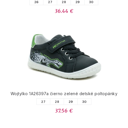
26
27
28
29
30
36.44 €
Wojtylko 1A26397a čierno zelené detské poltopánky
27
28
29
30
37.56 €