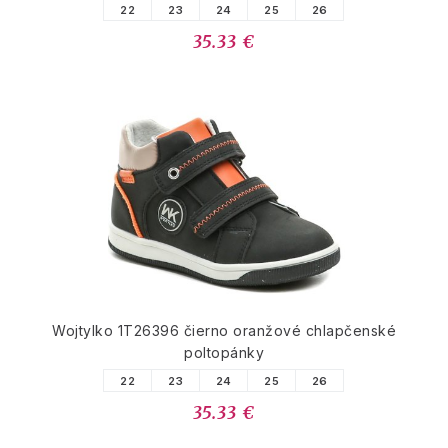
22
23
24
25
26
35.33 €
Wojtylko 1T26396 čierno oranžové chlapčenské
poltopánky
22
23
24
25
26
35.33 €