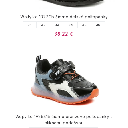
Wojtylko 1377Cb čierne detské poltopánky
31
32
33
34
35
36
38.22 €
Wojtylko 1A26415 čierno oranžové poltopánky s
blikacou podošvou