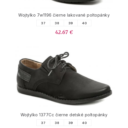
Wojtylko 7w1196 čierne lakované poltopánky
37
38
39
40
42.67 €
Wojtylko 1377Cc čierne detské poltopánky
37
38
39
40