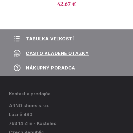
42.67 €
TABUĽKA VEĽKOSTÍ
ČASTO KLADENÉ OTÁZKY
NÁKUPNÝ PORADCA
Kontakt a predajňa
ARNO shoes s.r.o.
Lázně 490
763 14 Zlín - Kostelec
Czech Republic