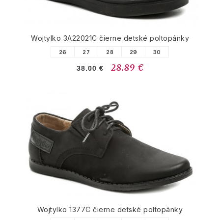
Wojtylko 3A22021C čierne detské poltopánky
26
27
28
29
30
28.89 €
38.00 €
Wojtylko 1377C čierne detské poltopánky