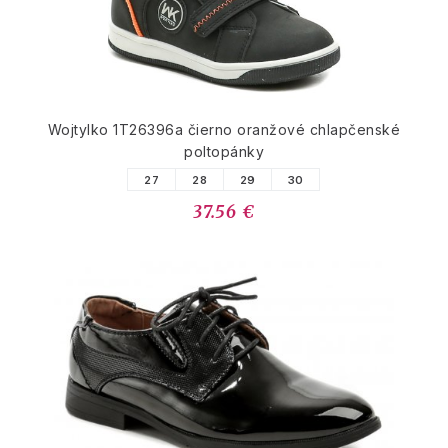
Wojtylko 1T26396a čierno oranžové chlapčenské
poltopánky
27
28
29
30
37.56 €