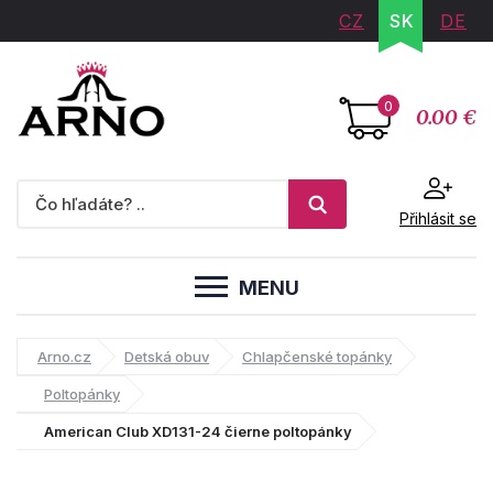
CZ
SK
DE
0
0.00 €
Přihlásit se
MENU
Arno.cz
Detská obuv
Chlapčenské topánky
Poltopánky
American Club XD131-24 čierne poltopánky