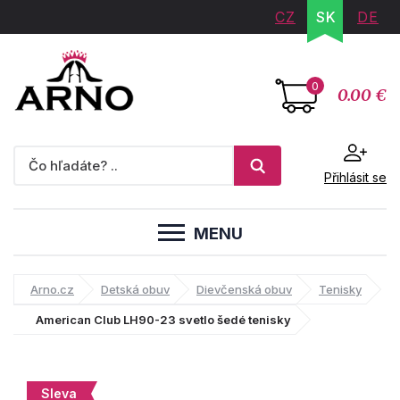
CZ
SK
DE
0
0.00 €
Přihlásit se
MENU
Arno.cz
Detská obuv
Dievčenská obuv
Tenisky
American Club LH90-23 svetlo šedé tenisky
Sleva