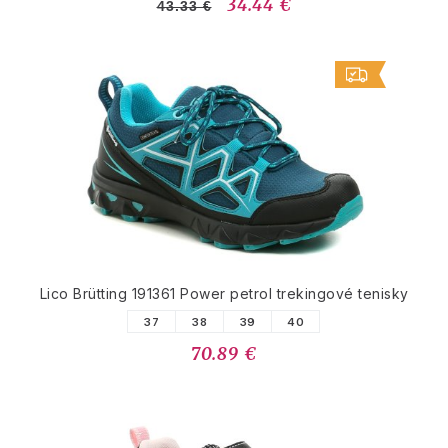
34.44 €
43.33 €
Lico Brütting 191361 Power petrol trekingové tenisky
37
38
39
40
70.89 €