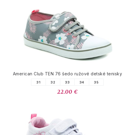
American Club TEN 76 šedo ružové detské tenisky
31
32
33
34
35
22.00 €