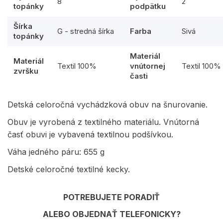
8
2
topánky
podpätku
Šírka
G - stredná šírka
Farba
Sivá
topánky
Materiál
Materiál
Textil 100%
vnútornej
Textil 100%
zvršku
časti
Detská celoročná vychádzková obuv na šnurovanie.
Obuv je vyrobená z textilného materiálu. Vnútorná
časť obuvi je vybavená textilnou podšívkou.
Váha jedného páru: 655 g
Detské celoročné textilné kecky.
POTREBUJETE PORADIŤ
ALEBO OBJEDNAŤ TELEFONICKY?