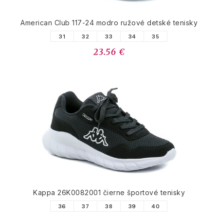
American Club 117-24 modro ružové detské tenisky
31
32
33
34
35
23.56 €
Kappa 26K0082001 čierne športové tenisky
36
37
38
39
40