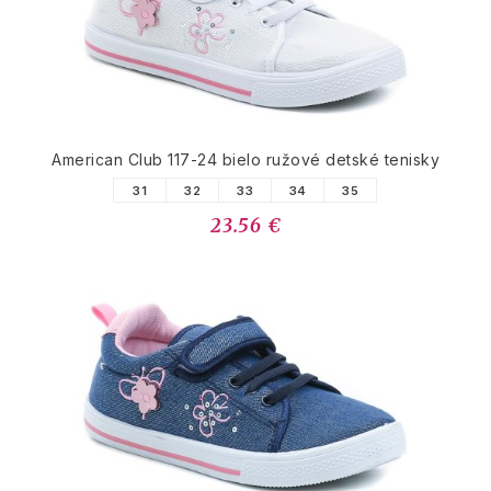
American Club 117-24 bielo ružové detské tenisky
31
32
33
34
35
23.56 €