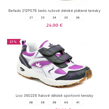
Befado 212P078 šedo ružové detské plátené tenisky
21
23
24
25
26
24.00 €
21 %
Lico 360226 fialové dětské sportovní tenisky
36
38
39
40
41