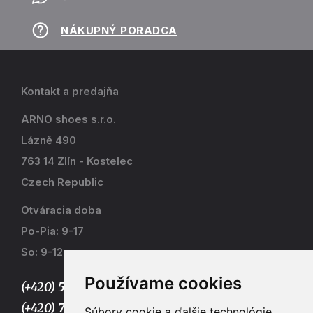
NÁKUPNÝ PORADCA
Kontakt a predajňa
ARNO shoes s.r.o.
Lázně 490
763 14 Zlín - Kostelec
Czech Republic
Otváracia doba
Po-Pia: 9-17
So: 9-12
Používame cookies
(+420) 577 915 036,
(+420) 773 667 390
Súbory cookie a ďalšie technológie