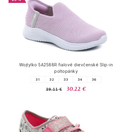
Wojtylko 5A2588R fialové dievčenské Slip-in
poltopánky
31
32
33
34
36
30.22 €
39.11 €