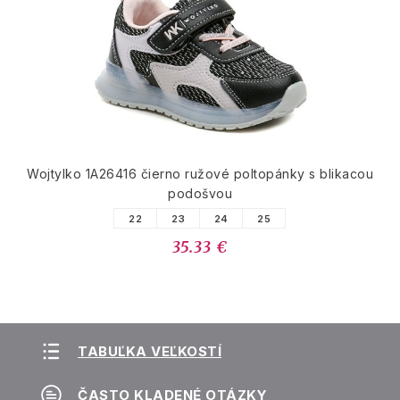
Wojtylko 1A26416 čierno ružové poltopánky s blikacou
podošvou
22
23
24
25
35.33 €
TABUĽKA VEĽKOSTÍ
ČASTO KLADENÉ OTÁZKY