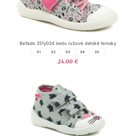
Befado 351y024 šedo ružové detské tenisky
31
32
33
34
35
24.00 €