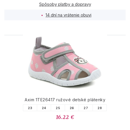
Spôsoby platby a dopravy
14 dní na vrátenie obuvi
PODOBNÉ PRODUKTY
Axim 1TE26417 ružové detské plátenky
23
24
25
26
27
28
16.22 €