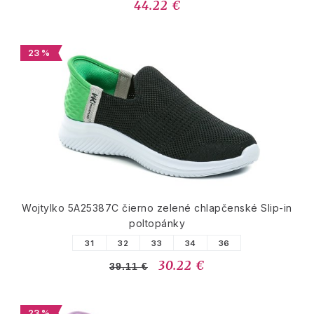
44.22 €
23 %
Wojtylko 5A25387C čierno zelené chlapčenské Slip-in
poltopánky
31
32
33
34
36
30.22 €
39.11 €
23 %