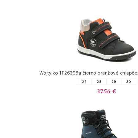
Wojtylko 1T26396a čierno oranžové chlapče
27
28
29
30
37.56 €