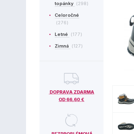
topánky
(298)
Celoročné
(276)
Letné
(177)
Zimná
(127)
DOPRAVA ZDARMA
OD 66,60 €
BEZPROBLÉMOVÁ