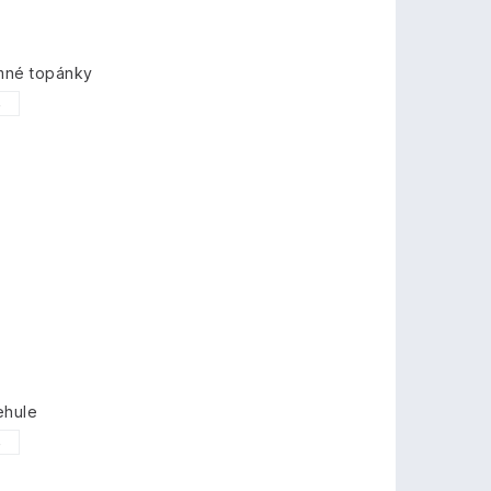
imné topánky
5
ehule
5