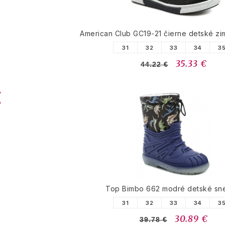
American Club GC19-21 čierne detské z
31
32
33
34
3
35.33 €
44.22 €
Top Bimbo 662 modré detské sn
31
32
33
34
3
30.89 €
39.78 €