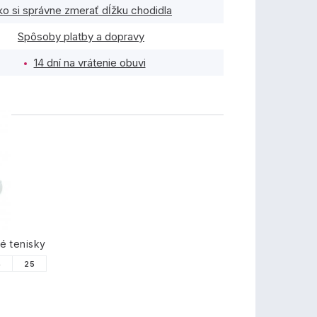
ko si správne zmerať dĺžku chodidla
Spôsoby platby a dopravy
14 dní na vrátenie obuvi
TY
é tenisky
4
25