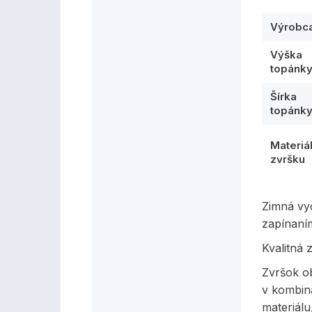
Výrobc
Výška
topánk
Šírka
topánk
Materiá
zvršku
Zimná vy
zapínaním
Kvalitná
Zvršok ob
v kombiná
materiálu