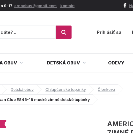
ia 9-17
arnoobuv@gmail.com
kontakt
N
Prihlásiť sa
A OBUV
DETSKÁ OBUV
ODEVY
Detská obuv
Chlapčenské topánky
Členková
can Club ES46-19 modré zimné detské topánky
AMERIC
ZIMNÉ