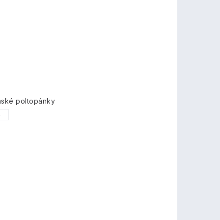
nské poltopánky
6