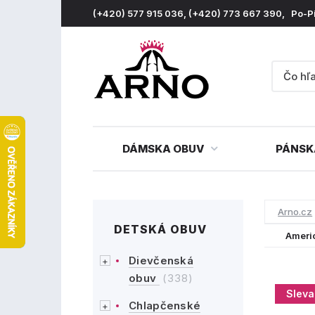
(+420) 577 915 036, (+420) 773 667 390, Po-P
DÁMSKA OBUV
PÁNSK
Arno.cz
DETSKÁ OBUV
Ameri
Dievčenská
obuv
(338)
Sleva
Chlapčenské