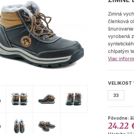
Zimná vyc
členková o
šnurovanie 
vyrobená z
syntetickéh
chlpatým t
Viac inform
VELIKOST
33
Pôvodne:
3
24.22 