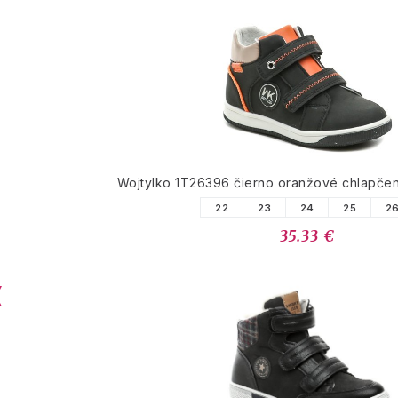
Wojtylko 1T26396 čierno oranžové chlapče
22
23
24
25
2
35.33 €