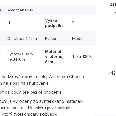
AL
a
American Club
Výška
11
2
y
podpätku
G - stredná šírka
Farba
Modrá
y
Materiál
l
Syntetika 90%
vnútornej
Textil 100%
Textil 10%
časti
+42
chádzková obuv značky American Club so
 na zips i na šnurovanie.
 zimná obuv pre bežné chodenie.
uvi je vyrobený zo syntetického materiálu
cii s textilom. Podšívka je z textilného
, ktorý tvorí chlpatý kožúšok.