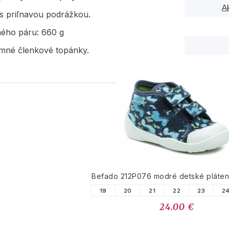
A
s priľnavou podrážkou.
ného páru: 660 g
imné členkové topánky.
PODOBNÉ PRODUK
Befado 212P076 modré detské pláten
19
20
21
22
23
2
24.00 €