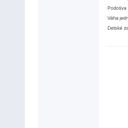
Podošva 
Váha jed
Detské z