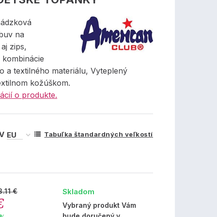
hádzková
buv na
aj zips,
 kombinácie
o a textilného materiálu, Vyteplený
extilnom kožúškom.
ácií o produkte.
 V
Tabuľka štandardných veľkostí
Skladom
3.11 €
€
Vybraný produkt Vám
bude doručený v