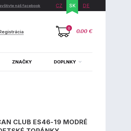
CZ
SK
DE
avštívte náš facebook
0
0.00 €
Registrácia
ZNAČKY
DOPLNKY
AN CLUB ES46-19 MODRÉ
 DETSKÉ TOPÁNKY