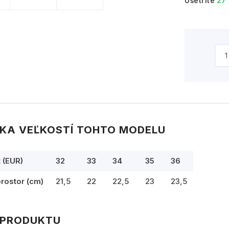
Ušetríte
27
KA VEĽKOSTÍ TOHTO MODELU
t (EUR)
32
33
34
35
36
prostor (cm)
21,5
22
22,5
23
23,5
 PRODUKTU