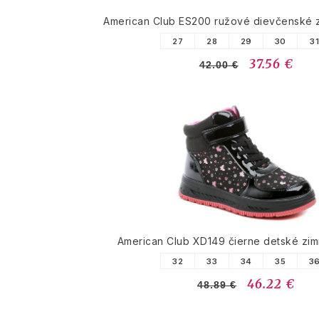
American Club ES200 ružové dievčenské 
27
28
29
30
3
37.56 €
42.00 €
American Club XD149 čierne detské zi
32
33
34
35
3
46.22 €
48.89 €