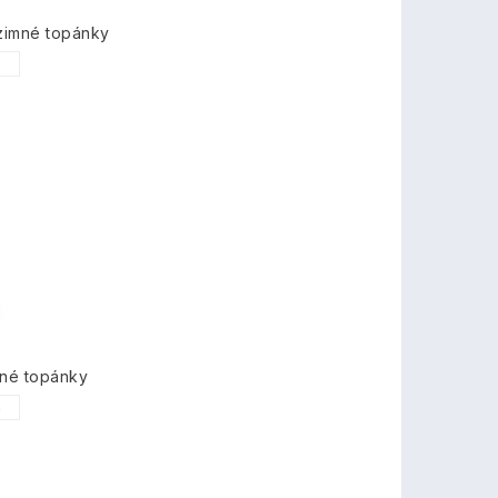
zimné topánky
1
mné topánky
6