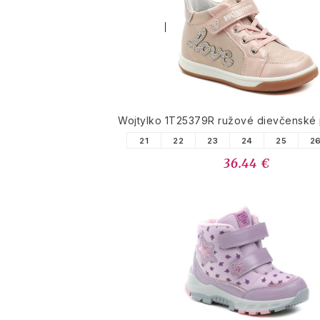
PODOBNÉ PRODUK
Wojtylko 1T25379R ružové dievčenské
21
22
23
24
25
2
36.44 €