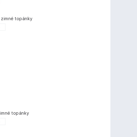
 zimné topánky
6
zimné topánky
6