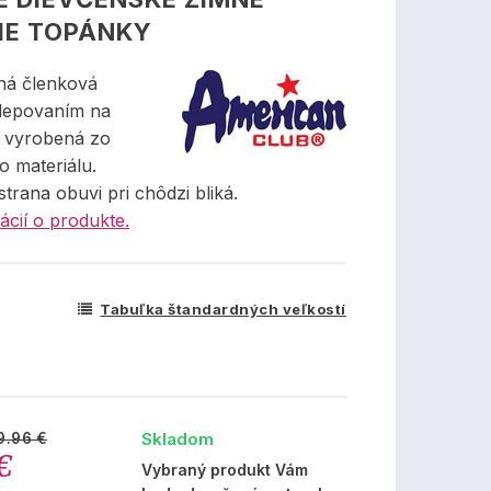
IE TOPÁNKY
ná členková
lepovaním na
, vyrobená zo
o materiálu.
trana obuvi pri chôdzi bliká.
ácií o produkte.
Tabuľka štandardných veľkostí
Skladom
9.96 €
€
Vybraný produkt Vám