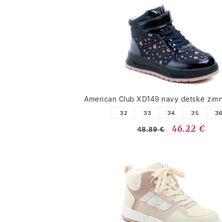
American Club XD149 navy detské zim
32
33
34
35
3
46.22 €
48.89 €