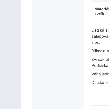
Materiá
zvršku
Detská z
zalepovan
zips.
Blikacia 
Zvršok ob
Podšívka
Váha jed
Detské z