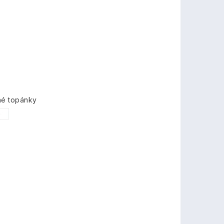
né topánky
6