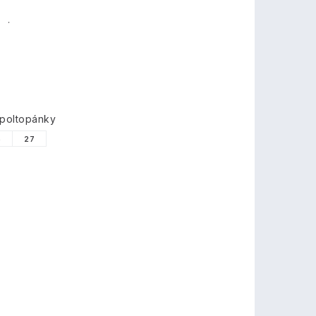
TY
 poltopánky
6
27