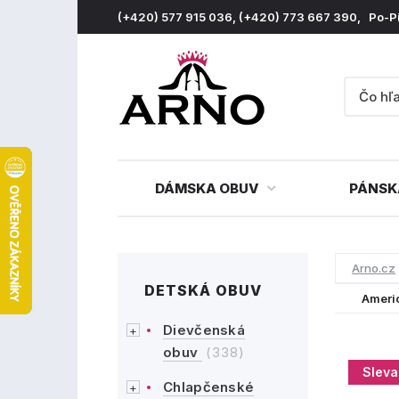
(+420) 577 915 036, (+420) 773 667 390, Po-P
DÁMSKA OBUV
PÁNSK
Arno.cz
DETSKÁ OBUV
Ameri
Dievčenská
obuv
(338)
Sleva
Chlapčenské