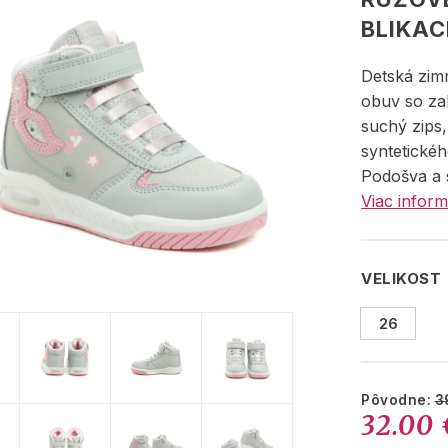
BLIKAC
Detská zim
obuv so za
suchý zips
syntetickéh
Podošva a s
Viac inform
VELIKOST
26
Pôvodne:
3
32.00 