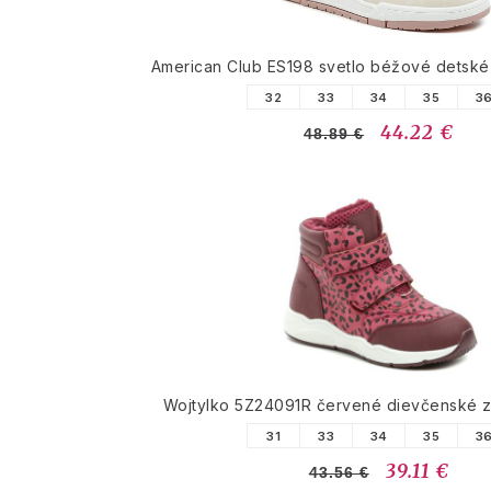
American Club ES198 svetlo béžové detské
32
33
34
35
3
44.22 €
48.89 €
Wojtylko 5Z24091R červené dievčenské 
31
33
34
35
3
39.11 €
43.56 €