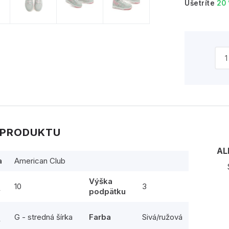
Ušetríte
20
 PRODUKTU
AL
a
American Club
Výška
10
3
y
podpätku
G - stredná šírka
Farba
Sivá/ružová
y