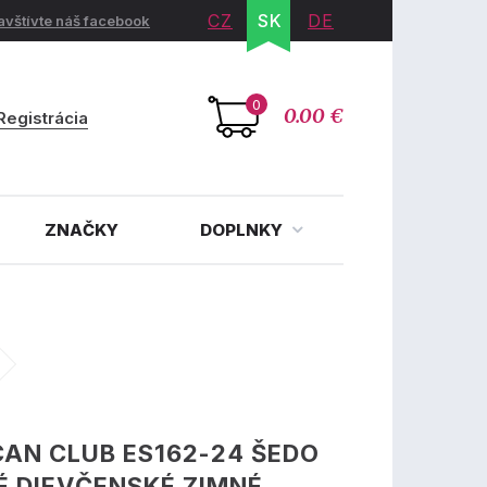
CZ
SK
DE
avštívte náš facebook
0
0.00 €
Registrácia
ZNAČKY
DOPLNKY
AN CLUB ES162-24 ŠEDO
 DIEVČENSKÉ ZIMNÉ