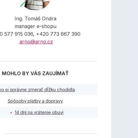
Ing. Tomáš Ondra
manager e-shopu
0 577 915 036, +420 773 667 390
arno@arno.cz
MOHLO BY VÁS ZAUJÍMAŤ
ko si správne zmerať dĺžku chodidla
Spôsoby platby a dopravy
14 dní na vrátenie obuvi