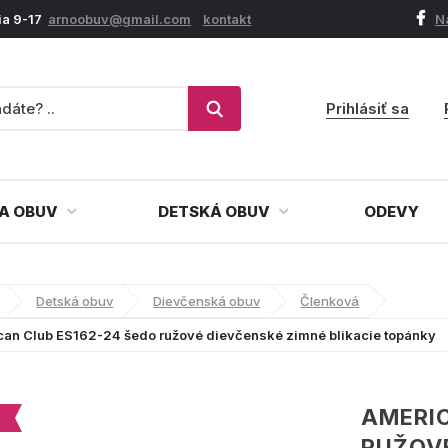
ia 9-17
arnoobuv@gmail.com
kontakt
N
Prihlásiť sa
A OBUV
DETSKÁ OBUV
ODEVY
Detská obuv
Dievčenská obuv
Členková
can Club ES162-24 šedo ružové dievčenské zimné blikacie topánky
AMERIC
RUŽOVÉ