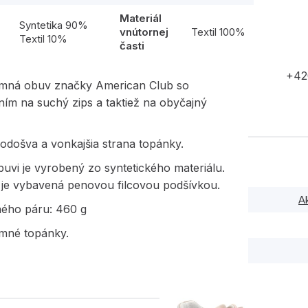
Materiál
l
Syntetika 90%
vnútornej
Textil 100%
Textil 10%
časti
+42
imná obuv značky American Club so
ím na suchý zips a taktiež na obyčajný
podošva a vonkajšia strana topánky.
uvi je vyrobený zo syntetického materiálu.
 je vybavená penovou filcovou podšívkou.
A
ného páru: 460 g
imné topánky.