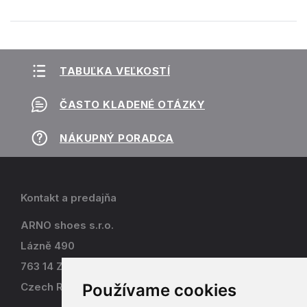
TABUĽKA VEĽKOSTÍ
ČASTO KLADENÉ OTÁZKY
NÁKUPNÝ PORADCA
Kontakt a predajňa
ARNO shoes s.r.o.
Lázně 490
763 14 Zlín - Kostelec
Používame cookies
Czech Republic