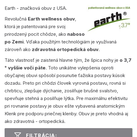
Earth - značková obuv z USA.
Revolučná
Earth wellness obuv
,
ktorá je patentovaná pre svoj
prirodzený pocit chôdze, ako
naboso
po Zemi
. Vďaka použitým technológiám je využívaná
zároveň ako
zdravotná ortopedická obuv
.
Táto vlastnosť je zaistená hlavne tým, že špica nohy je
o 3,7
° vyššie voči päte
. Toto unikátne vylepšenia oproti
obyčajnej obuvi spôsobí posunutie ťažiska postavy kúsok
dozadu. Preto pri chôdzi človek vyrovná postavu, rovná si
chrbticu, zlepšuje dýchanie, zosilňuje brušné svalstvo,
spevňuje stehná a posilňuje lýtka. Pre maximálnu efektivitu
pri rovnanie postavy je obuv ešte vybavená anatomickým
Klenk pre podporu priečnej klenby. Obuv je preto vhodná aj
ako zdravotná - ortopedická.
FILTRÁCIA: