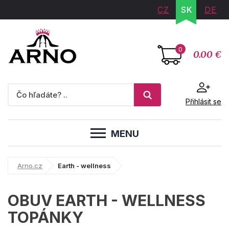
CZ
SK
DE
0
0.00 €
Přihlásit se
MENU
Arno.cz
Earth - wellness
OBUV EARTH - WELLNESS
TOPÁNKY