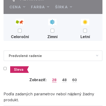
CENA
FARBA
ŠÍRKA
Celoroční
Zimní
Letní
Sleva
Zobraziť:
28
48
60
Podľa zadaných parametrov nebol nájdený žiadny
produkt.