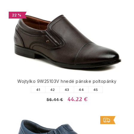
22 %
Wojtylko 9W25103V hnedé pánske poltopánky
41
42
43
44
45
44.22 €
56.44 €