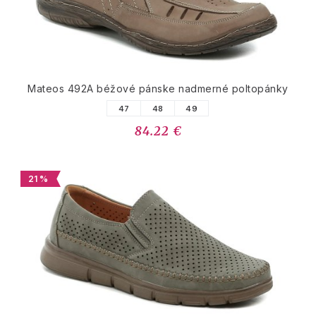
Mateos 492A béžové pánske nadmerné poltopánky
47
48
49
84.22 €
21 %