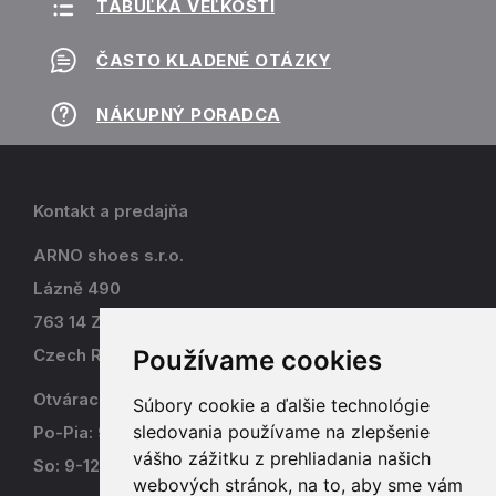
TABUĽKA VEĽKOSTÍ
ČASTO KLADENÉ OTÁZKY
NÁKUPNÝ PORADCA
Kontakt a predajňa
ARNO shoes s.r.o.
Lázně 490
763 14 Zlín - Kostelec
Používame cookies
Czech Republic
Otváracia doba
Súbory cookie a ďalšie technológie
sledovania používame na zlepšenie
Po-Pia: 9-17
vášho zážitku z prehliadania našich
So: 9-12
webových stránok, na to, aby sme vám