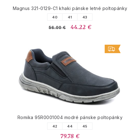
Magnus 321-0129-C1 khaki pánske letné poltopánky
40
41
43
44.22 €
56.00 €
Romika 95R0001004 modré pánske poltopánky
42
44
45
79.78 €