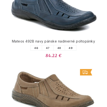
Mateos 492B navy pánske nadmerné poltopánky
46
47
48
49
84.22 €