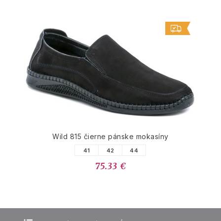
Wild 815 čierne pánske mokasíny
41
42
44
75.33 €