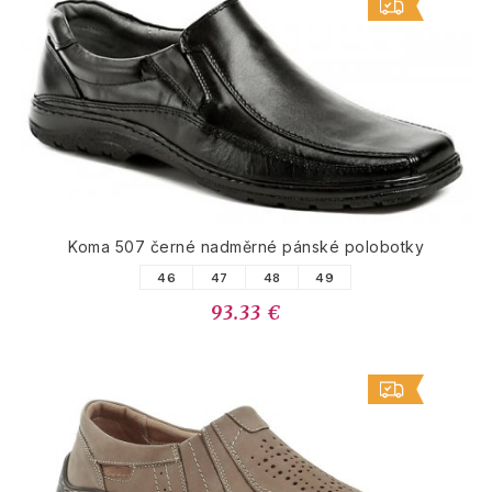
Koma 507 černé nadměrné pánské polobotky
46
47
48
49
93.33 €