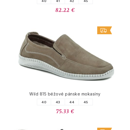
40
41
42
45
82.22 €
Wild 815 béžové pánske mokasíny
40
43
44
45
75.33 €