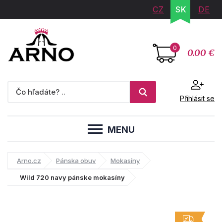
CZ
SK
DE
0
0.00 €
Přihlásit se
MENU
Arno.cz
Pánska obuv
Mokasíny
Wild 720 navy pánske mokasíny