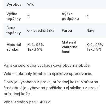
Výrobca
Wild
Výška
Výška
11
4
topánky
podpätku
Šírka
G - stredná šírka
Farba
Navy
topánky
Materiál
Materiál
Koža 95%
Koža 95%
vnútornej
zvršku
Textil 5%
Textil 5%
časti
Pánska celoročná vychádzková obuv na obutie.
Wild – dokonalý komfort a špičkové spracovanie.
Obuv je vyrobená z pravej prírodnej kože. Vnútorná
časť obuvi je vybavená podšívkou aj stielkou z pravej
prírodnej kože.
Váha jedného páru: 490 g