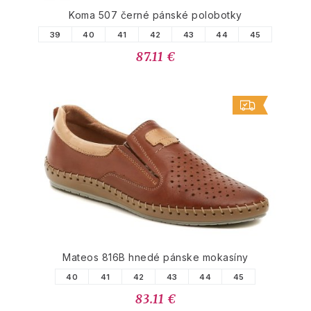
Koma 507 černé pánské polobotky
39
40
41
42
43
44
45
87.11 €
Mateos 816B hnedé pánske mokasíny
40
41
42
43
44
45
83.11 €