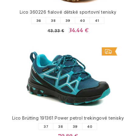
Lico 360226 fialové dětské sportovní tenisky
36
38
39
40
41
34.44 €
43.33 €
Lico Brütting 191361 Power petrol trekingové tenisky
37
38
39
40