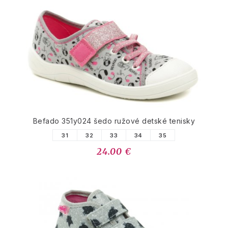
Befado 351y024 šedo ružové detské tenisky
31
32
33
34
35
24.00 €