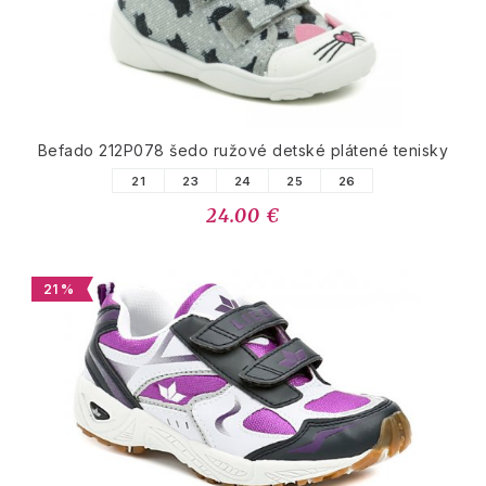
Befado 212P078 šedo ružové detské plátené tenisky
21
23
24
25
26
24.00 €
21 %