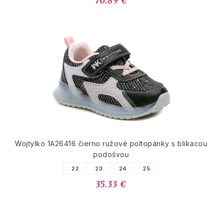
70.89 €
Wojtylko 1A26416 čierno ružové poltopánky s blikacou
podošvou
22
23
24
25
35.33 €