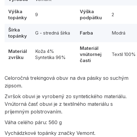
Výška
Výška
9
2
topánky
podpätku
Šírka
G - stredná šírka
Farba
Modrá
topánky
Materiál
Materiál
Koža 4%
vnútornej
Textil 100%
zvršku
Syntetika 96%
časti
Celoročná trekingová obuv na dva pásiky so suchým
zipsom.
Zvršok obuvi je vyrobený zo syntetického materiálu.
Vnútorná časť obuvi je z textilného materiálu s
príjemným polstrovaním.
Váha celého páru: 560 g
Vychádzkové topánky značky Vemont.