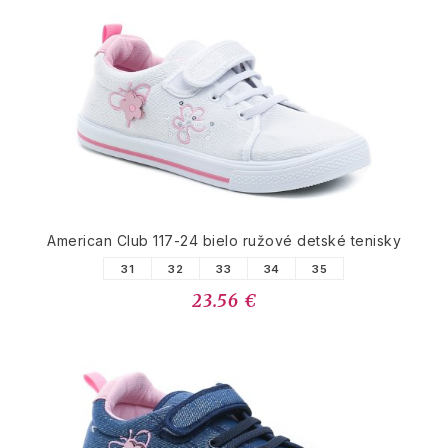
American Club 117-24 bielo ružové detské tenisky
31
32
33
34
35
23.56 €