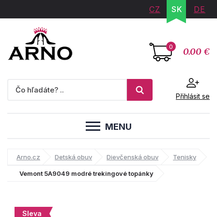
CZ
SK
DE
0
0.00 €
Přihlásit se
MENU
Arno.cz
Detská obuv
Dievčenská obuv
Tenisky
Vemont 5A9049 modré trekingové topánky
Sleva