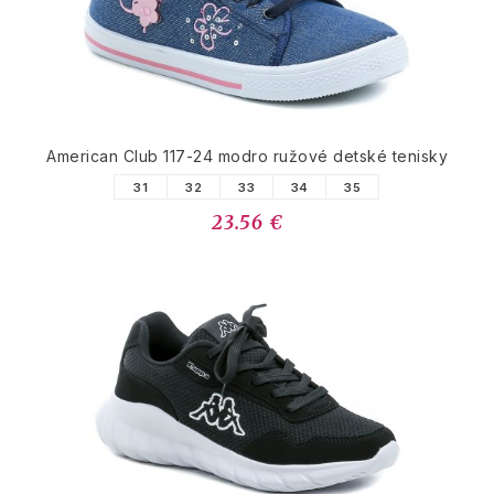
American Club 117-24 modro ružové detské tenisky
31
32
33
34
35
23.56 €