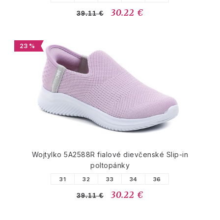
30.22 €
39.11 €
23 %
Wojtylko 5A2588R fialové dievčenské Slip-in
poltopánky
31
32
33
34
36
30.22 €
39.11 €