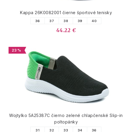
Kappa 26K0082001 čierne športové tenisky
36
37
38
39
40
44.22 €
23 %
Wojtylko 5A25387C čierno zelené chlapčenské Slip-in
poltopánky
31
32
33
34
36