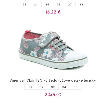
23
24
25
26
27
28
16.22 €
American Club TEN 76 šedo ružové detské tenisky
31
32
33
34
35
22.00 €