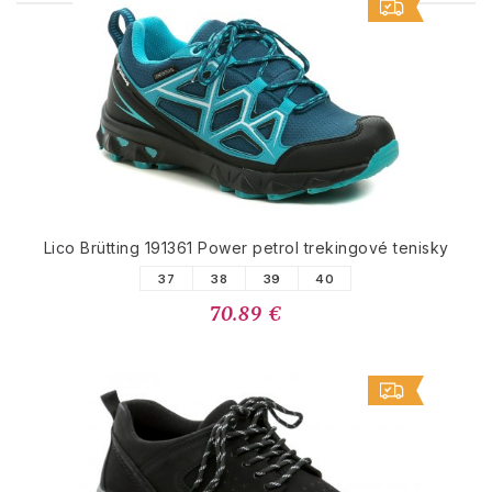
PODOBNÉ PRODUKTY
Lico Brütting 191361 Power petrol trekingové tenisky
37
38
39
40
70.89 €