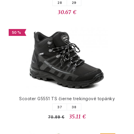
28
29
30.67 €
50 %
Scooter G5551 TS čierne trekingové topánky
37
38
35.11 €
70.89 €