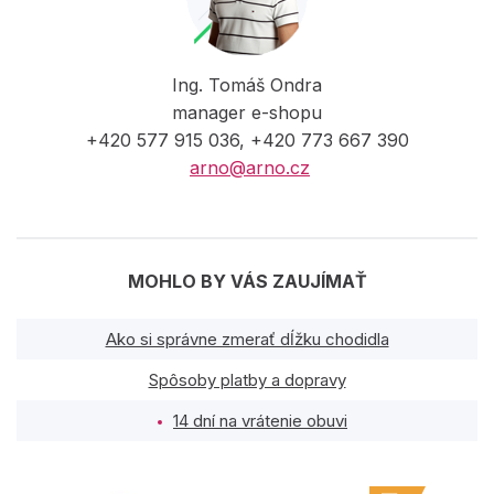
Ing. Tomáš Ondra
manager e-shopu
+420 577 915 036, +420 773 667 390
arno@arno.cz
MOHLO BY VÁS ZAUJÍMAŤ
Ako si správne zmerať dĺžku chodidla
Spôsoby platby a dopravy
14 dní na vrátenie obuvi