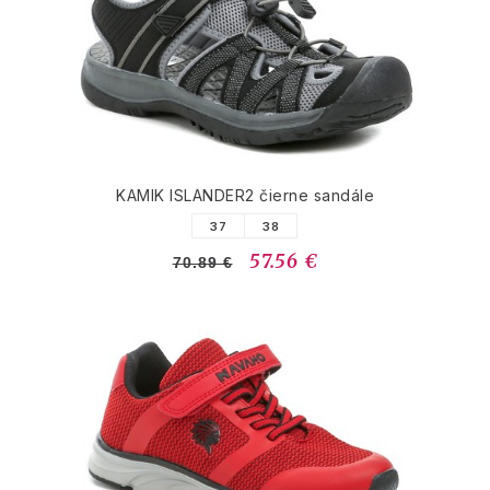
KAMIK ISLANDER2 čierne sandále
37
38
57.56 €
70.89 €