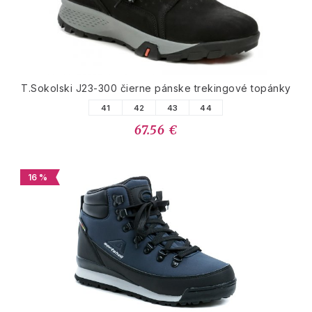
T.Sokolski J23-300 čierne pánske trekingové topánky
41
42
43
44
67.56 €
16 %