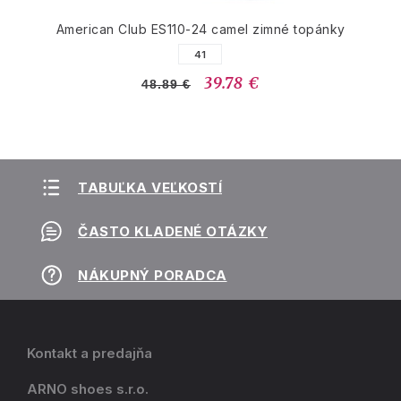
American Club ES110-24 camel zimné topánky
41
39.78 €
48.89 €
TABUĽKA VEĽKOSTÍ
ČASTO KLADENÉ OTÁZKY
NÁKUPNÝ PORADCA
Kontakt a predajňa
ARNO shoes s.r.o.