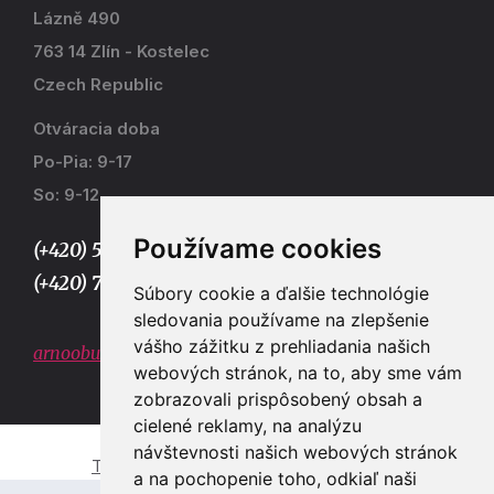
Lázně 490
763 14 Zlín - Kostelec
Czech Republic
Otváracia doba
Po-Pia: 9-17
So: 9-12
Používame cookies
(+420) 577 915 036,
(+420) 773 667 390
Súbory cookie a ďalšie technológie
sledovania používame na zlepšenie
vášho zážitku z prehliadania našich
arnoobuv@gmail.com
webových stránok, na to, aby sme vám
zobrazovali prispôsobený obsah a
cielené reklamy, na analýzu
návštevnosti našich webových stránok
Tvorba e-shopů a webových stránek Zlín
a na pochopenie toho, odkiaľ naši