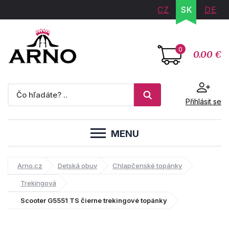
CZ
SK
DE
0
0.00 €
Přihlásit se
MENU
Arno.cz
Detská obuv
Chlapčenské topánky
Trekingová
Scooter G5551 TS čierne trekingové topánky