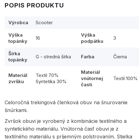
POPIS PRODUKTU
Výrobca
Scooter
Výška
Výška
16
3
topánky
podpätku
Šírka
G - stredná šírka
Farba
Čierna
topánky
Materiál
Materiál
Textil 70%
vnútornej
Textil 100%
zvršku
Syntetika 30%
časti
Celoročná trekingová členková obuv na šnurovanie
šnúrkami.
Zvršok obuvi je vyrobený z kombinácie textilného a
syntetického materiálu. Vnútorná časť obuvi je z
textilného materiálu s príjemným polstrovaním. Stielka