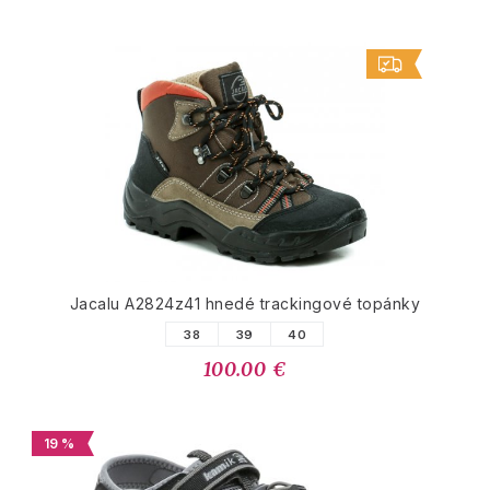
Jacalu A2824z41 hnedé trackingové topánky
38
39
40
100.00 €
19 %