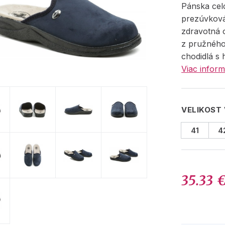
Pánska cel
prezúvková
zdravotná 
z pružného
chodidlá s 
Viac inform
VELIKOST
41
4
35.33 