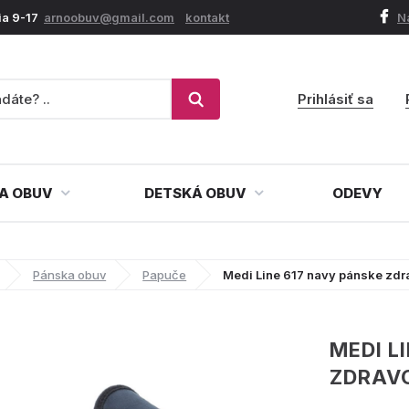
ia 9-17
arnoobuv@gmail.com
kontakt
N
Prihlásiť sa
A OBUV
DETSKÁ OBUV
ODEVY
Pánska obuv
Papuče
Medi Line 617 navy pánske zdr
MEDI L
ZDRAV