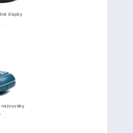
tné šľapky
8
é nazouváky
6