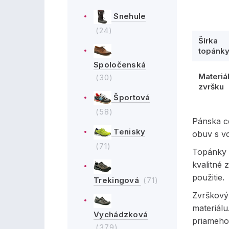
Snehule
(24)
Šírka
topánk
Spoločenská
Materiá
(30)
zvršku
Športová
(58)
Pánska c
Tenisky
obuv s v
(71)
Topánky 
kvalitné
použitie.
Trekingová
(71)
Zvrškový 
materiál
Vychádzková
priameho
(379)