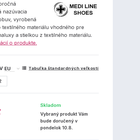
oročná
 nazúvacia
obuv, vyrobená
 textilného materiálu vhodného pre
haluxy a stielkou z textilného materiálu.
ácií o produkte.
 V
Tabuľka štandardných veľkostí
2
Skladom
€
Vybraný produkt Vám
bude doručený v
pondelok 10.8.