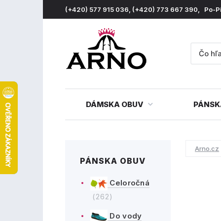
(+420) 577 915 036, (+420) 773 667 390, Po-P
DÁMSKA OBUV
PÁNSK
Arno.cz
PÁNSKA OBUV
Celoročná
(262)
Do vody