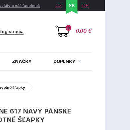
CZ
SK
DE
avštívte náš facebook
0
0.00 €
Registrácia
ZNAČKY
DOPLNKY
avotné šľapky
INE 617 NAVY PÁNSKE
OTNÉ ŠĽAPKY