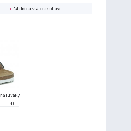
14 dní na vrátenie obuvi
TY
 nazúvaky
6
48