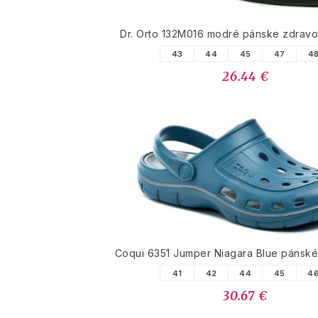
Dr. Orto 132M016 modré pánske zdravo
43
44
45
47
4
26.44 €
Coqui 6351 Jumper Niagara Blue pánsk
41
42
44
45
4
30.67 €