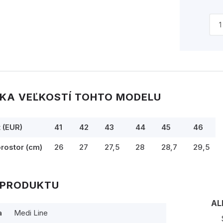
KA VEĽKOSTÍ TOHTO MODELU
t (EUR)
41
42
43
44
45
46
prostor (cm)
26
27
27,5
28
28,7
29,5
 PRODUKTU
AL
a
Medi Line