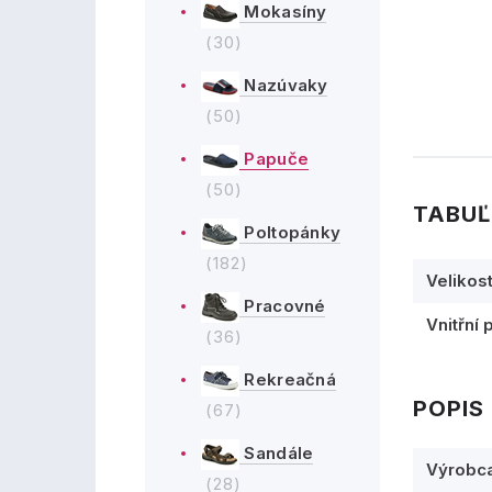
Mokasíny
(30)
Nazúvaky
(50)
Papuče
(50)
TABUĽ
Poltopánky
(182)
Velikos
Pracovné
Vnitřní 
(36)
Rekreačná
POPIS
(67)
Sandále
Výrobc
(28)