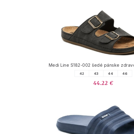
Medi Line S182-002 šedé pánske zdrav
42
43
44
46
44.22 €