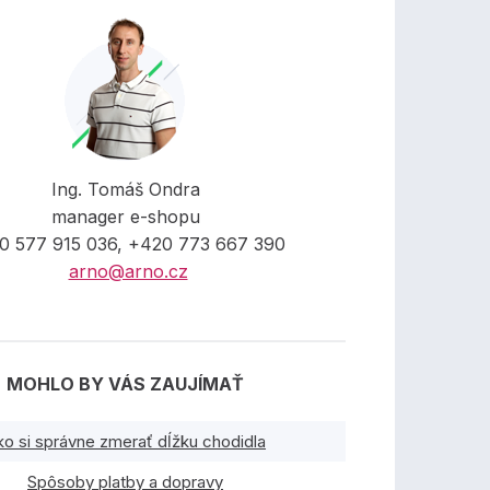
Ing. Tomáš Ondra
manager e-shopu
0 577 915 036, +420 773 667 390
arno@arno.cz
MOHLO BY VÁS ZAUJÍMAŤ
ko si správne zmerať dĺžku chodidla
Spôsoby platby a dopravy