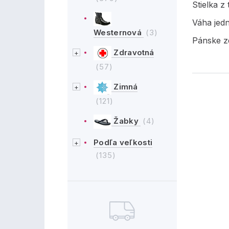
Stielka z
Váha jed
Westernová
(3)
Pánske z
Zdravotná
(57)
Zimná
(121)
Žabky
(4)
Podľa veľkosti
(135)