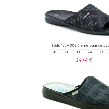
Inblu 155M002 čierne pánske pa
41
42
43
44
45
24.44 €