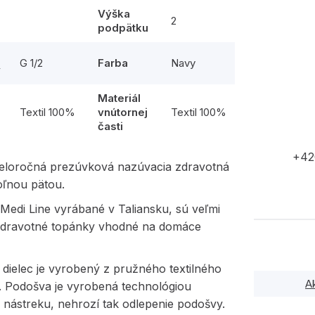
Výška
2
podpätku
G 1/2
Farba
Navy
y
Materiál
l
Textil 100%
vnútornej
Textil 100%
časti
+42
eloročná prezúvková nazúvacia zdravotná
oľnou pätou.
Medi Line vyrábané v Taliansku, sú veľmi
 zdravotné topánky vhodné na domáce
dielec je vyrobený z pružného textilného
A
u. Podošva je vyrobená technológiou
 nástreku, nehrozí tak odlepenie podošvy.