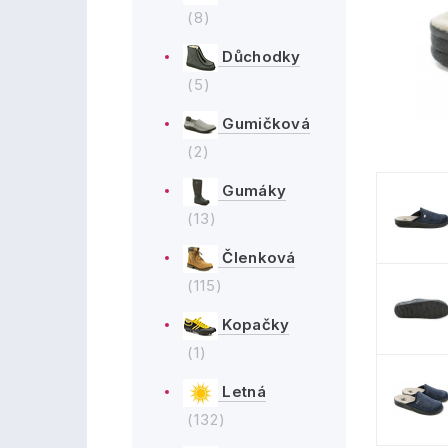
(8)
Důchodky
(5)
Gumičková
(2)
Gumáky
(13)
Členková
(115)
Kopačky
(1)
Letná
(132)