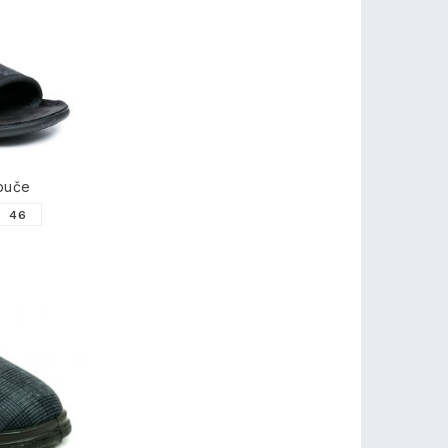
puče
46