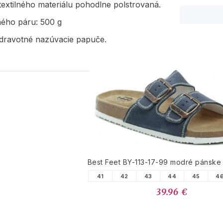
 textilného materiálu pohodlne polstrovaná.
ného páru: 500 g
dravotné nazúvacie papuče.
PODOBNÉ PRODUK
Best Feet BY-113-17-99 modré pánske
41
42
43
44
45
4
39.96 €