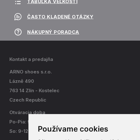
TABUĽKA VEĽKOSTÍ
ČASTO KLADENÉ OTÁZKY
NÁKUPNÝ PORADCA
Kontakt a predajňa
ARNO shoes s.r.o.
Lázně 490
763 14 Zlín - Kostelec
Czech Republic
Otváracia doba
Po-Pia: 9-17
Používame cookies
So: 9-12