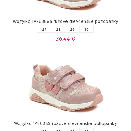
Wojtylko 1A26389a ružové dievčenské poltopánky
27
28
29
30
36.44 €
Wojtylko 1A26389 ružové dievčenské poltopánky