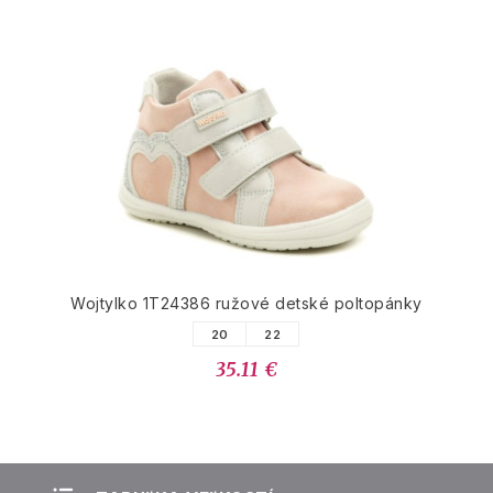
Wojtylko 1T24386 ružové detské poltopánky
20
22
35.11 €