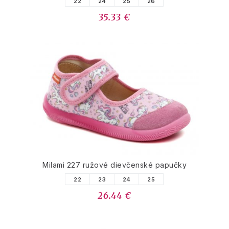
22
24
25
26
35.33 €
Milami 227 ružové dievčenské papučky
22
23
24
25
26.44 €