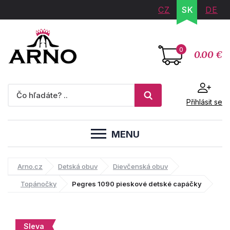
CZ
SK
DE
0
0.00 €
Přihlásit se
MENU
Arno.cz
Detská obuv
Dievčenská obuv
Topánočky
Pegres 1090 pieskové detské capáčky
Sleva