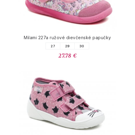
Milami 227a ružové dievčenské papučky
27
29
30
27.78 €