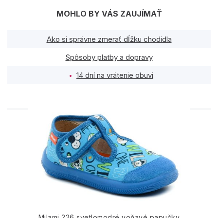
MOHLO BY VÁS ZAUJÍMAŤ
Ako si správne zmerať dĺžku chodidla
Spôsoby platby a dopravy
14 dní na vrátenie obuvi
PODOBNÉ PRODUKTY
Milami 226 svetlomodré voňavé papučky