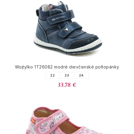
Wojtylko 1T26082 modré dievčenské poltopánky
22
23
24
33.78 €