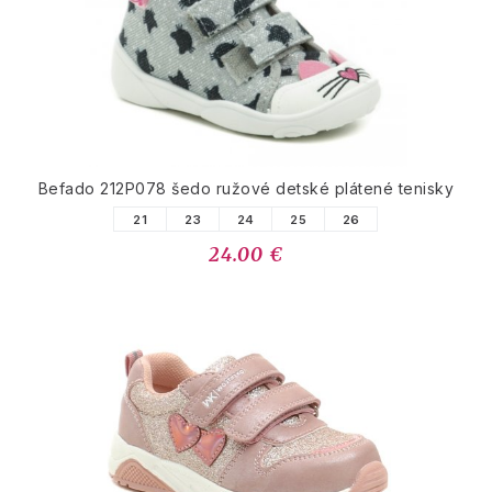
Befado 212P078 šedo ružové detské plátené tenisky
21
23
24
25
26
24.00 €