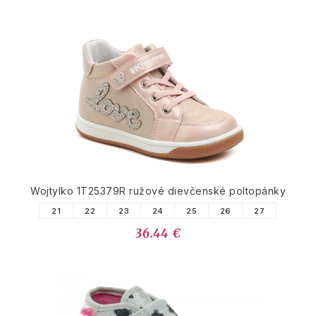
Wojtylko 1T25379R ružové dievčenské poltopánky
21
22
23
24
25
26
27
36.44 €