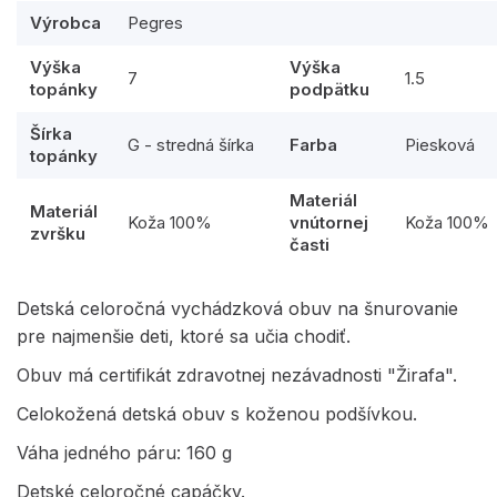
Výrobca
Pegres
Výška
Výška
7
1.5
topánky
podpätku
Šírka
G - stredná šírka
Farba
Piesková
topánky
Materiál
Materiál
Koža 100%
vnútornej
Koža 100%
zvršku
časti
Detská celoročná vychádzková obuv na šnurovanie
pre najmenšie deti, ktoré sa učia chodiť.
Obuv má certifikát zdravotnej nezávadnosti "Žirafa".
Celokožená detská obuv s koženou podšívkou.
Váha jedného páru: 160 g
Detské celoročné capáčky.