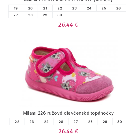
19
20
21
22
23
24
25
26
27
28
29
30
26.44 €
Milami 226 ružové dievčenské topánočky
22
23
24
26
27
28
29
30
26.44 €