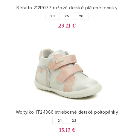
Befado 212P077 ružové detské plátené tenisky
23
25
26
23.11 €
Wojtylko 1T24386 strieborné detské poltopánky
21
22
35.11 €