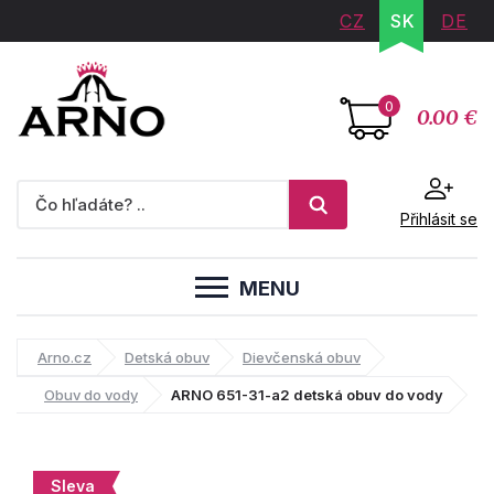
CZ
SK
DE
0
0.00 €
Přihlásit se
MENU
Arno.cz
Detská obuv
Dievčenská obuv
Obuv do vody
ARNO 651-31-a2 detská obuv do vody
Sleva