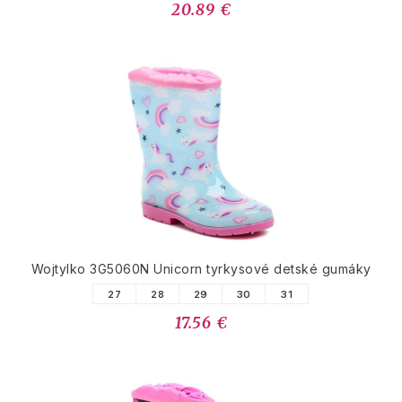
20.89 €
Wojtylko 3G5060N Unicorn tyrkysové detské gumáky
27
28
29
30
31
17.56 €