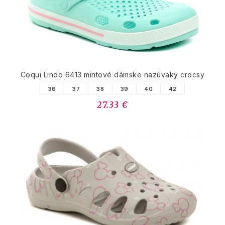
Coqui Lindo 6413 mintové dámske nazúvaky crocsy
36
37
38
39
40
42
27.33 €