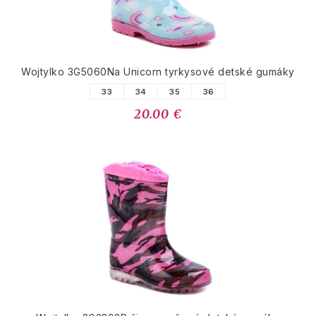
Wojtylko 3G5060Na Unicorn tyrkysové detské gumáky
33
34
35
36
20.00 €