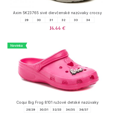
Axim 5K23765 sivé dievčenské nazúvaky crocsy
29
30
31
32
33
34
14.44 €
Novinka
Coqui Big Frog 8101 ružové detské nazúvaky
28/29
30/31
32/33
34/35
36/37