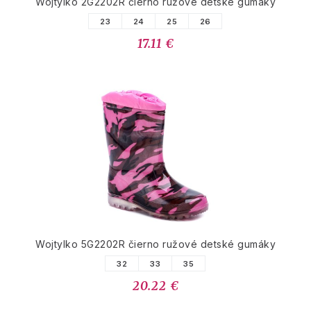
Wojtylko 2G2202R čierno ružové detské gumáky
23
24
25
26
17.11 €
Wojtylko 5G2202R čierno ružové detské gumáky
32
33
35
20.22 €