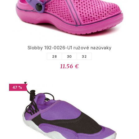
Slobby 192-0026-U1 ružové nazúvaky
28
30
32
11.56 €
47 %