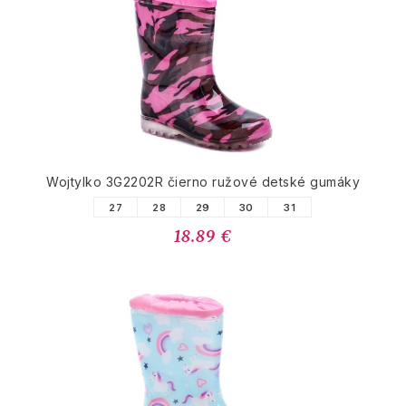
Wojtylko 3G2202R čierno ružové detské gumáky
27
28
29
30
31
18.89 €