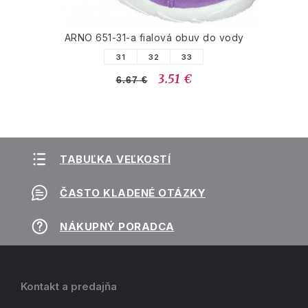
ARNO 651-31-a fialová obuv do vody
31
32
33
3.51 €
6.67 €
TABUĽKA VEĽKOSTÍ
ČASTO KLADENÉ OTÁZKY
NÁKUPNÝ PORADCA
Kontakt a predajňa