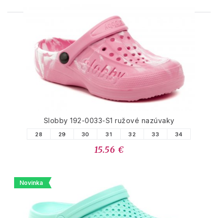
PODOBNÉ PRODUKTY
Slobby 192-0033-S1 ružové nazúvaky
28
29
30
31
32
33
34
15.56 €
Novinka