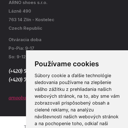
ARNO shoes s.r.o.
Lázně 490
763 14 Zlín - Kostelec
Czech Republic
Otváracia doba
Po-Pia: 9-17
So: 9-12
Používame cookies
(+420) 577 915 036,
Súbory cookie a ďalšie technológie
(+420) 773 667 390
sledovania používame na zlepšenie
vášho zážitku z prehliadania našich
webových stránok, na to, aby sme vám
arnoobuv@gmail.com
zobrazovali prispôsobený obsah a
cielené reklamy, na analýzu
návštevnosti našich webových stránok
a na pochopenie toho, odkiaľ naši
Tvorba e-shopů a webových stránek Zlín