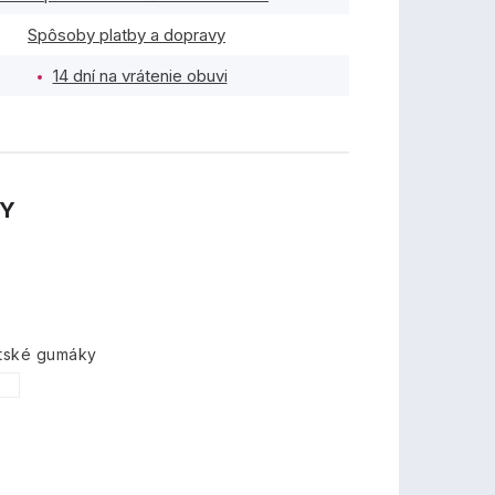
Spôsoby platby a dopravy
14 dní na vrátenie obuvi
TY
etské gumáky
1