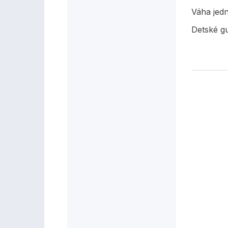
Váha jed
Detské g