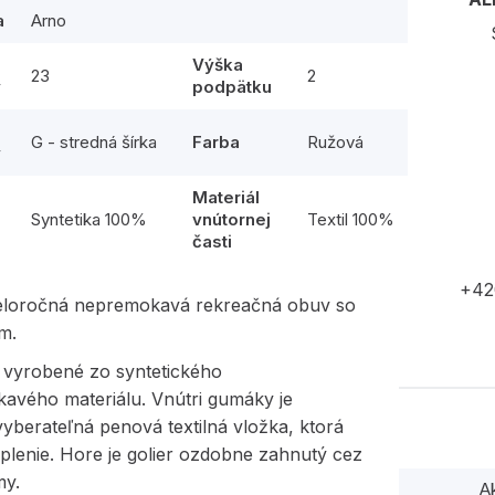
a
Arno
Výška
23
2
y
podpätku
G - stredná šírka
Farba
Ružová
y
Materiál
l
Syntetika 100%
vnútornej
Textil 100%
časti
+42
eloročná nepremokavá rekreačná obuv so
m.
 vyrobené zo syntetického
avého materiálu. Vnútri gumáky je
yberateľná penová textilná vložka, ktorá
eplenie. Hore je golier ozdobne zahnutý cez
my.
A