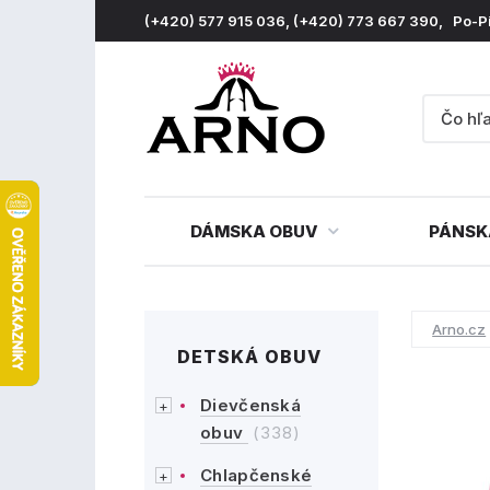
(+420) 577 915 036, (+420) 773 667 390, Po-P
DÁMSKA OBUV
PÁNSK
Arno.cz
DETSKÁ OBUV
Dievčenská
obuv
(338)
Chlapčenské