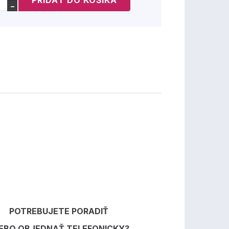
−
POTREBUJETE PORADIŤ
EBO OBJEDNAŤ TELEFONICKY?