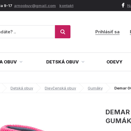
ia 9-17
arnoobuv@gmail.com
kontakt
N
Prihlásiť sa
A OBUV
DETSKÁ OBUV
ODEVY
Detská obuv
Dievčenská obuv
Gumáky
Demar 0
DEMAR
GUMÁ