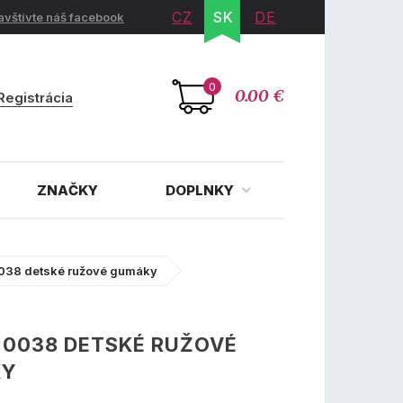
CZ
SK
DE
avštívte náš facebook
0
0.00 €
Registrácia
ZNAČKY
DOPLNKY
038 detské ružové gumáky
 0038 DETSKÉ RUŽOVÉ
KY