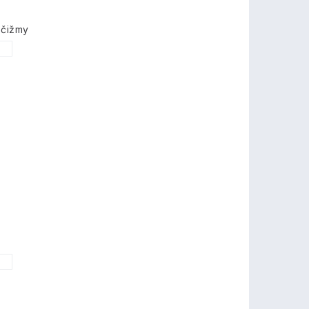
 čižmy
1
1