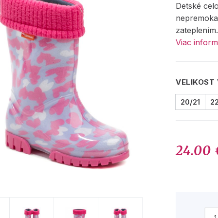
Detské cel
nepremoka
zateplením
Viac inform
VELIKOST
20/21
2
24.00 