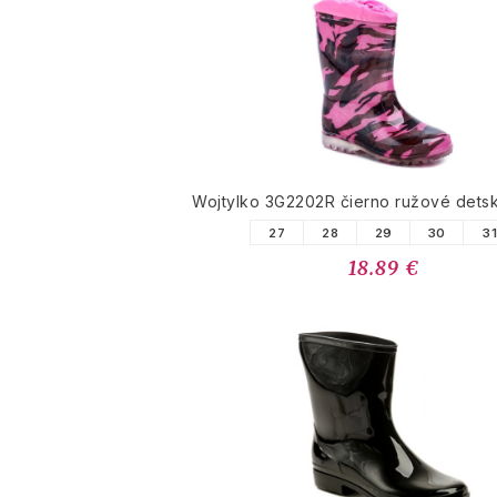
Wojtylko 3G2202R čierno ružové det
27
28
29
30
3
18.89 €