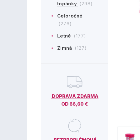
topánky
(298)
Celoročné
(276)
Letné
(177)
Zimná
(127)
DOPRAVA ZDARMA
OD 66,60 €
BEZPROBLÉMOVÁ