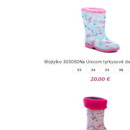
Wojtylko 3G5060Na Unicorn tyrkysové d
33
34
35
36
20.00 €