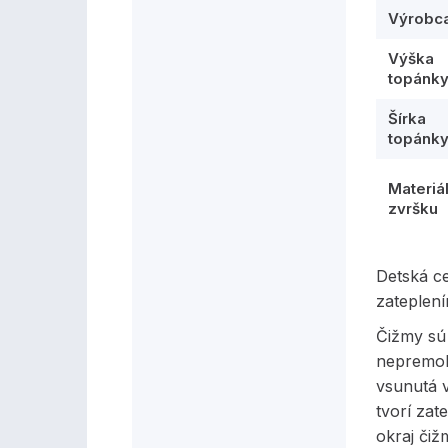
Výrobc
Výška
topánk
Šírka
topánk
Materiá
zvršku
Detská c
zateplení
Čižmy sú
nepremok
vsunutá v
tvorí zat
okraj čiž