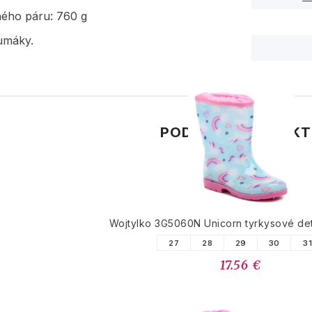
ného páru: 760 g
umáky.
PODOBNÉ PRODUK
Wojtylko 3G5060N Unicorn tyrkysové d
27
28
29
30
3
17.56 €