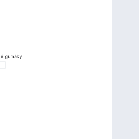
ské gumáky
1