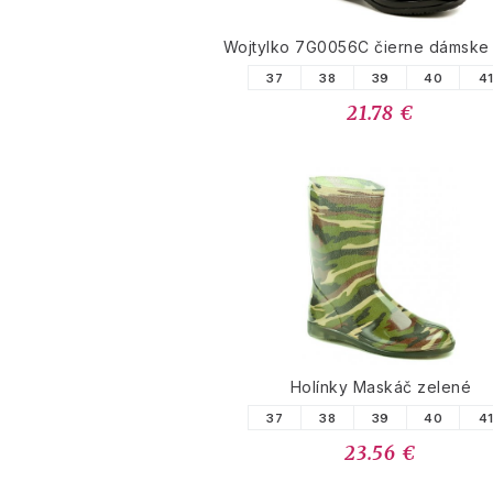
Wojtylko 7G0056C čierne dámske
37
38
39
40
4
21.78 €
Holínky Maskáč zelené
37
38
39
40
4
23.56 €