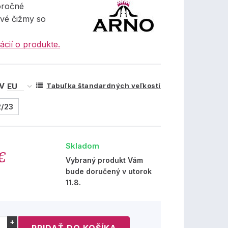
oročné
vé čižmy so
.
ácií o produkte.
 V
Tabuľka štandardných veľkostí
2/23
Skladom
€
Vybraný produkt Vám
bude doručený v utorok
11.8.
+