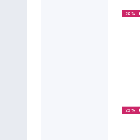
20 %
22 %