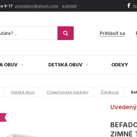
ia 9-17
arnoobuv@gmail.com
kontakt
N
Prihlásiť sa
A OBUV
DETSKÁ OBUV
ODEVY
Detská obuv
Chlapčenské topánky
Členková
Be
Uvedený 
BEFADO
ZIMNÉ