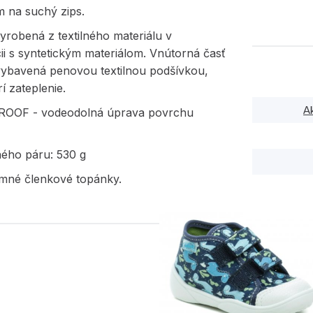
m na suchý zips.
yrobená z textilného materiálu v
i s syntetickým materiálom. Vnútorná časť
 vybavená penovou textilnou podšívkou,
rí zateplenie.
A
OOF - vodeodolná úprava povrchu
ného páru: 530 g
imné členkové topánky.
PODOBNÉ PRODUK