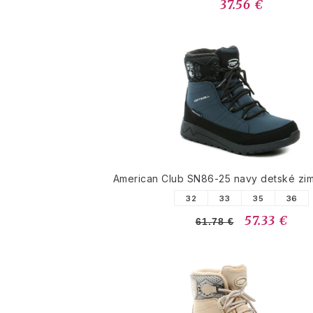
37.56 €
American Club SN86-25 navy detské zi
32
33
35
36
57.33 €
61.78 €