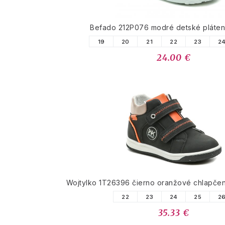
Befado 212P076 modré detské pláten
19
20
21
22
23
2
24.00 €
Wojtylko 1T26396 čierno oranžové chlapče
22
23
24
25
2
35.33 €