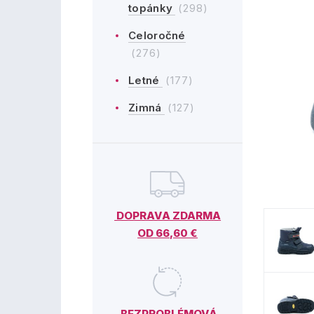
topánky
(298)
Celoročné
(276)
Letné
(177)
Zimná
(127)
DOPRAVA ZDARMA
OD 66,60 €
BEZPROBLÉMOVÁ