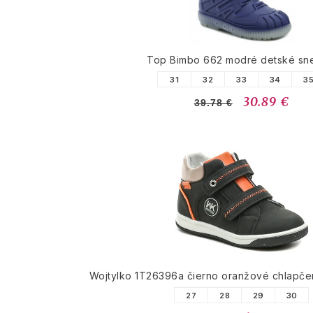
Top Bimbo 662 modré detské sn
31
32
33
34
3
30.89 €
39.78 €
Wojtylko 1T26396a čierno oranžové chlapče
27
28
29
30