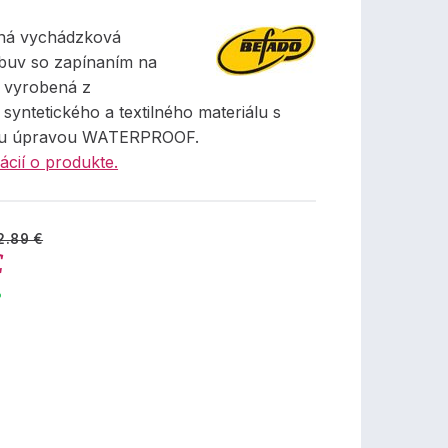
ná vychádzková
buv so zapínaním na
, vyrobená z
syntetického a textilného materiálu s
u úpravou WATERPROOF.
ácií o produkte.
2.89 €
€
%