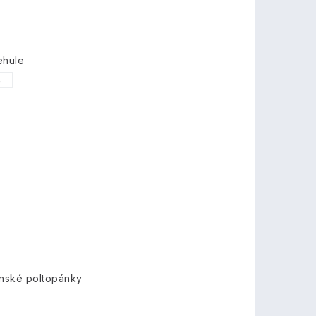
ehule
5
nské poltopánky