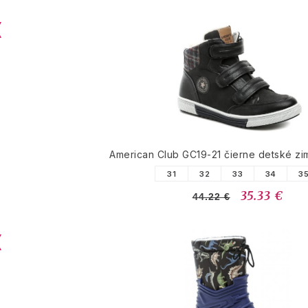
American Club GC19-21 čierne detské z
31
32
33
34
3
35.33 €
44.22 €