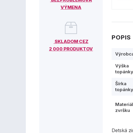
VÝMENA
POPIS
SKLADOM CEZ
2 000 PRODUKTOV
Výrobc
Výška
topánk
Šírka
topánk
Materiá
zvršku
Detská z