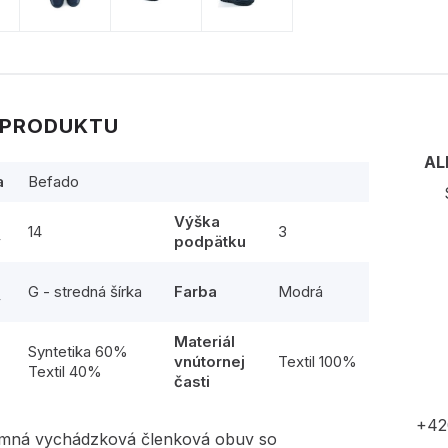
 PRODUKTU
AL
a
Befado
Výška
14
3
y
podpätku
G - stredná šírka
Farba
Modrá
y
Materiál
l
Syntetika 60%
vnútornej
Textil 100%
Textil 40%
časti
+42
imná vychádzková členková obuv so