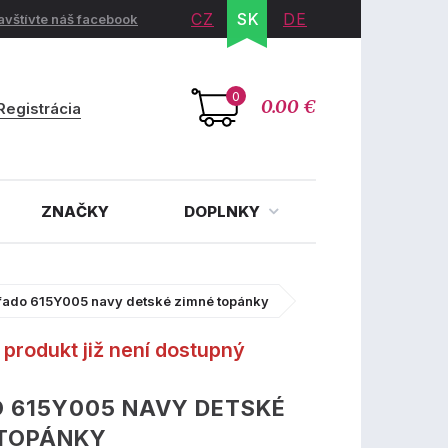
CZ
SK
DE
avštívte náš facebook
0
0.00 €
Registrácia
ZNAČKY
DOPLNKY
fado 615Y005 navy detské zimné topánky
produkt již není dostupný
 615Y005 NAVY DETSKÉ
 TOPÁNKY