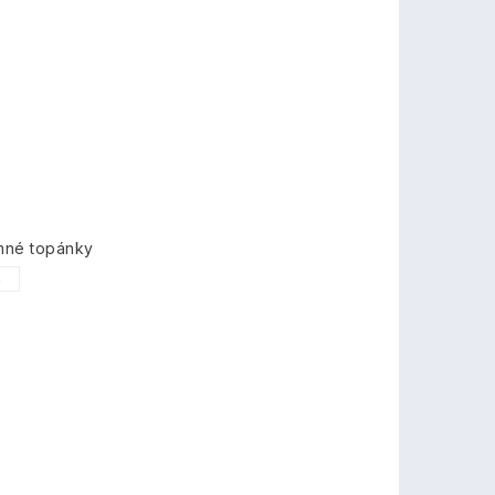
imné topánky
5