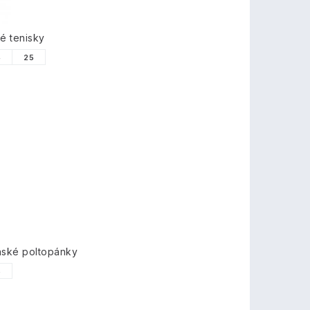
é tenisky
4
25
nské poltopánky
6