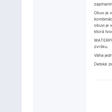
zapínaní
Obuv je v
kombináci
obuvi je
ktorá tvo
WATERPR
zvršku.
Váha jed
Detské z