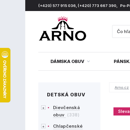
(+420) 577 915 036, (+420) 773 667 390, Po-P
DÁMSKA OBUV
PÁNSK
Arno.cz
DETSKÁ OBUV
Dievčenská
Sleva
obuv
(338)
Chlapčenské