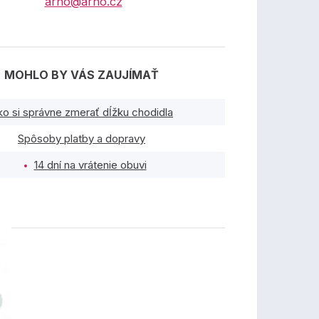
arno@arno.cz
MOHLO BY VÁS ZAUJÍMAŤ
ko si správne zmerať dĺžku chodidla
Spôsoby platby a dopravy
14 dní na vrátenie obuvi
TY