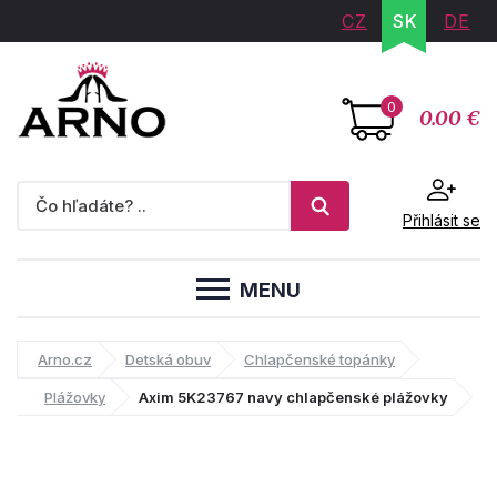
CZ
SK
DE
0
0.00 €
Přihlásit se
MENU
Arno.cz
Detská obuv
Chlapčenské topánky
Plážovky
Axim 5K23767 navy chlapčenské plážovky