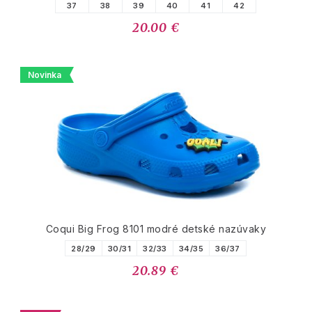
37
38
39
40
41
42
20.00 €
Novinka
Coqui Big Frog 8101 modré detské nazúvaky
28/29
30/31
32/33
34/35
36/37
20.89 €