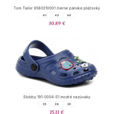
Tom Tailor 9580210001 čierne pánske plážovky
41
43
44
30.89 €
Slobby 191-0004-S1 modré nazúvaky
23
26
28
15.11 €