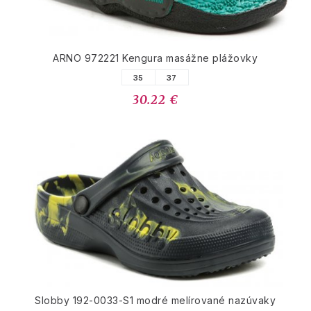
ARNO 972221 Kengura masážne plážovky
35
37
30.22 €
Slobby 192-0033-S1 modré melírované nazúvaky