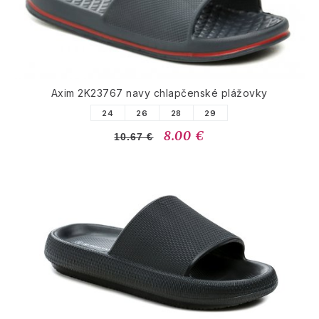
Axim 2K23767 navy chlapčenské plážovky
24
26
28
29
8.00 €
10.67 €