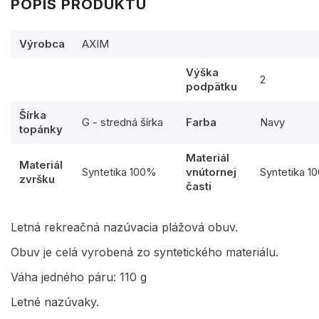
POPIS PRODUKTU
Výrobca
AXIM
Výška
2
podpätku
Šírka
G - stredná šírka
Farba
Navy
topánky
Materiál
Materiál
Syntetika 100%
vnútornej
Syntetika 1
zvršku
časti
Letná rekreačná nazúvacia plážová obuv.
Obuv je celá vyrobená zo syntetického materiálu.
Váha jedného páru: 110 g
Letné nazúvaky.