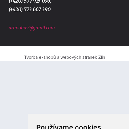
(+420) 577 915 036,
(+420) 773 667 390
arnoobuv@gmail.com
Tvorba e-shopů a webových stránek Zlín
Používame cookies