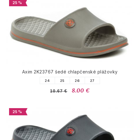
25 %
Axim 2K23767 šedé chlapčenské plážovky
24
25
26
27
8.00 €
10.67 €
25 %