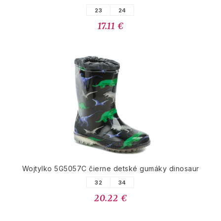
23
24
17.11 €
Wojtylko 5G5057C čierne detské gumáky dinosaur
32
34
20.22 €