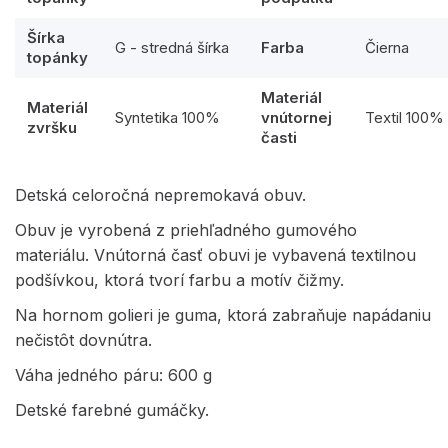
Šírka
G - stredná šírka
Farba
Čierna
topánky
Materiál
Materiál
Syntetika 100%
vnútornej
Textil 100%
zvršku
časti
Detská celoročná nepremokavá obuv.
Obuv je vyrobená z priehľadného gumového
materiálu. Vnútorná časť obuvi je vybavená textilnou
podšívkou, ktorá tvorí farbu a motív čižmy.
Na hornom golieri je guma, ktorá zabraňuje napádaniu
nečistôt dovnútra.
Váha jedného páru: 600 g
Detské farebné gumáčky.