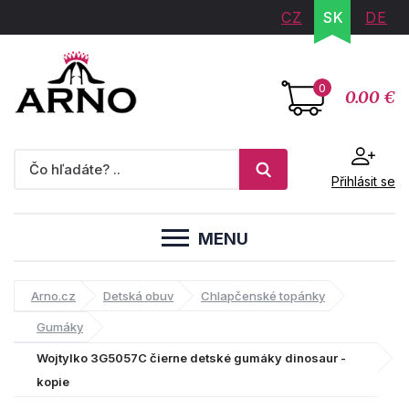
CZ
SK
DE
0
0.00 €
Přihlásit se
MENU
Arno.cz
Detská obuv
Chlapčenské topánky
Gumáky
Wojtylko 3G5057C čierne detské gumáky dinosaur -
kopie