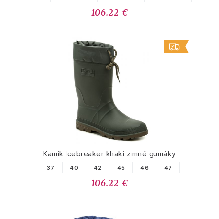
106.22 €
Kamik Icebreaker khaki zimné gumáky
37
40
42
45
46
47
106.22 €