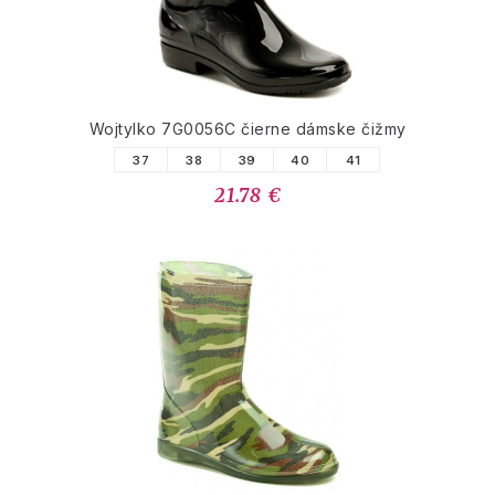
Wojtylko 7G0056C čierne dámske čižmy
37
38
39
40
41
21.78 €