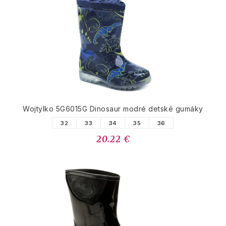
Wojtylko 5G6015G Dinosaur modré detské gumáky
32
33
34
35
36
20.22 €