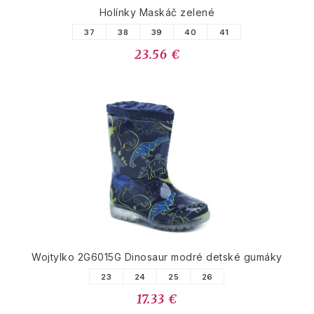
Holínky Maskáč zelené
37
38
39
40
41
23.56 €
Wojtylko 2G6015G Dinosaur modré detské gumáky
23
24
25
26
17.33 €