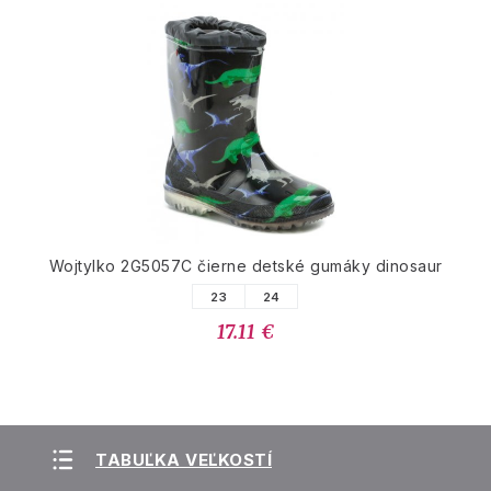
Wojtylko 2G5057C čierne detské gumáky dinosaur
23
24
17.11 €
TABUĽKA VEĽKOSTÍ