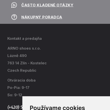
ČASTO KLADENÉ OTÁZKY
NÁKUPNÝ PORADCA
Kontakt a predajňa
ARNO shoes s.r.o.
Lázně 490
763 14 Zlín - Kostelec
Czech Republic
Otváracia doba
Po-Pia: 9-17
So: 9-12
Používame cookies
(+420) 577 915 036,