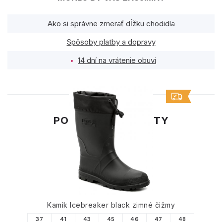
Ako si správne zmerať dĺžku chodidla
Spôsoby platby a dopravy
14 dní na vrátenie obuvi
PODOBNÉ PRODUKTY
Kamik Icebreaker black zimné čižmy
37
41
43
45
46
47
48