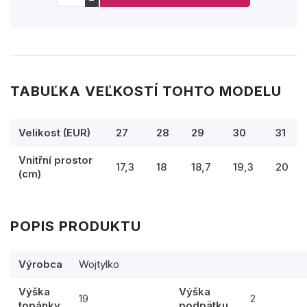
TABUĽKA VEĽKOSTÍ TOHTO MODELU
Velikost (EUR)
27
28
29
30
31
Vnitřní prostor
17,3
18
18,7
19,3
20
(cm)
POPIS PRODUKTU
Výrobca
Wojtylko
Výška
Výška
19
2
topánky
podpätku