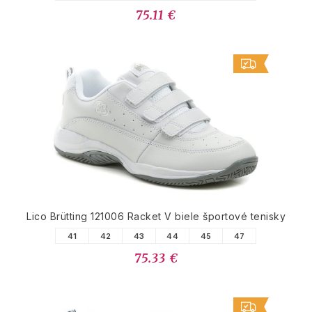
75.11 €
Lico Brütting 121006 Racket V biele športové tenisky
41
42
43
44
45
47
75.33 €