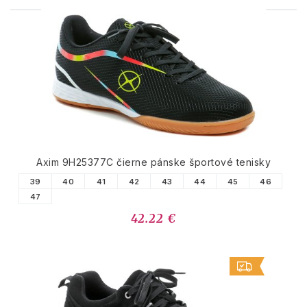
PODOBNÉ PRODUKTY
Axim 9H25377C čierne pánske športové tenisky
39
40
41
42
43
44
45
46
47
42.22 €