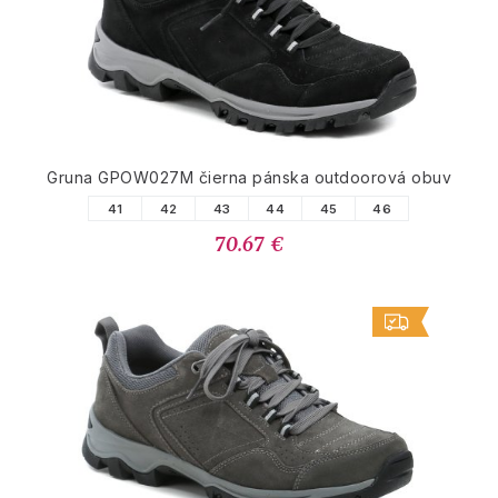
Gruna GPOW027M čierna pánska outdoorová obuv
41
42
43
44
45
46
70.67 €