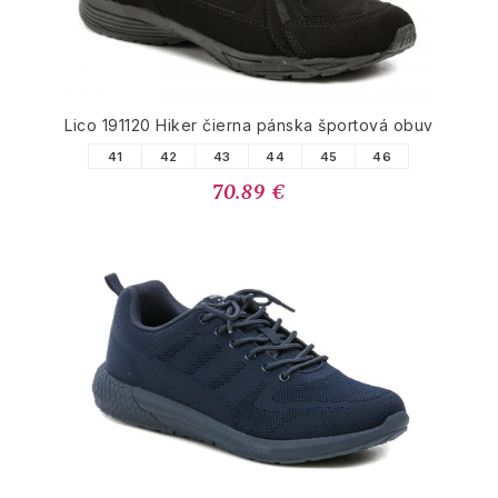
Lico 191120 Hiker čierna pánska športová obuv
41
42
43
44
45
46
70.89 €