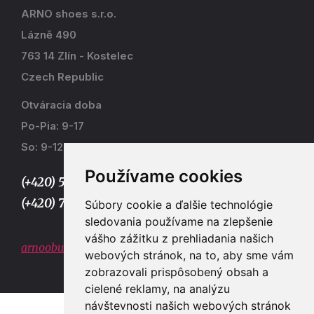
ARNO shoes s.r.o.
Lázně 490
763 14 Zlín - Kostelec
Czech Republic
Otváracia doba
Po-Pia: 9-17
So: 9-12
Používame cookies
(+420) 577 915 036,
(+420) 773 667 390
Súbory cookie a ďalšie technológie
sledovania používame na zlepšenie
vášho zážitku z prehliadania našich
arnoobuv@gmail.com
webových stránok, na to, aby sme vám
zobrazovali prispôsobený obsah a
cielené reklamy, na analýzu
návštevnosti našich webových stránok