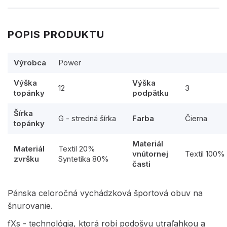
POPIS PRODUKTU
Výrobca
Power
Výška
Výška
12
3
topánky
podpätku
Šírka
G - stredná šírka
Farba
Čierna
topánky
Materiál
Materiál
Textil 20%
vnútornej
Textil 100%
zvršku
Syntetika 80%
časti
Pánska celoročná vychádzková športová obuv na
šnurovanie.
fXs - technológia, ktorá robí podošvu utraľahkou a