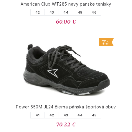
American Club WT285 navy pánske tenisky
42
43
44
45
46
60.00 €
Power 550M JL24 čierna pánska športová obuv
41
42
43
44
45
70.22 €