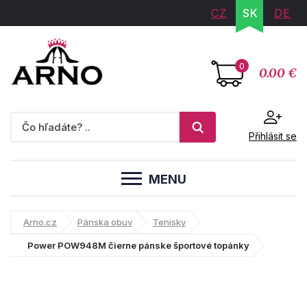
CZ
SK
DE
0
0.00 €
Přihlásit se
MENU
Arno.cz
Pánska obuv
Tenisky
Power POW948M čierne pánske športové topánky