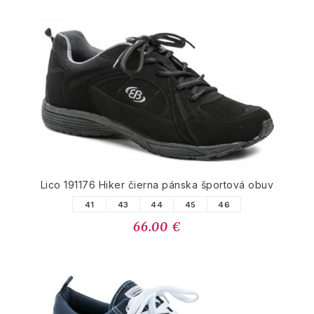
Lico 191176 Hiker čierna pánska športová obuv
41
43
44
45
46
66.00 €