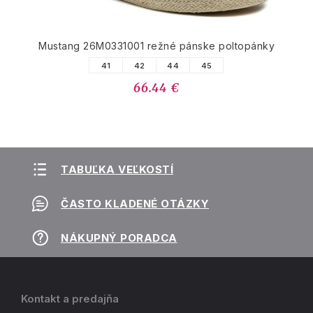
Mustang 26M0331001 režné pánske poltopánky
41
42
44
45
66.44 €
TABUĽKA VEĽKOSTÍ
ČASTO KLADENÉ OTÁZKY
NÁKUPNÝ PORADCA
Kontakt a predajňa