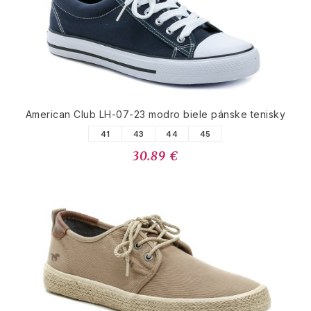
American Club LH-07-23 modro biele pánske tenisky
41
43
44
45
30.89 €