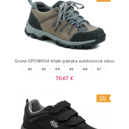
Gruna GPOW004 khaki pánska outdoorová obuv
42
43
44
45
46
47
70.67 €