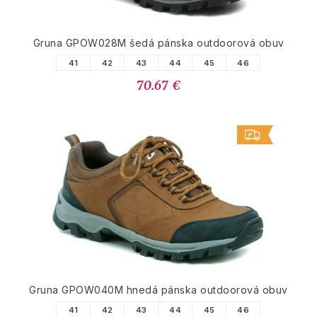
Gruna GPOW028M šedá pánska outdoorová obuv
41
42
43
44
45
46
70.67 €
Gruna GPOW040M hnedá pánska outdoorová obuv
41
42
43
44
45
46