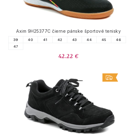
Axim 9H25377C čierne pánske športové tenisky
39
40
41
42
43
44
45
46
47
42.22 €