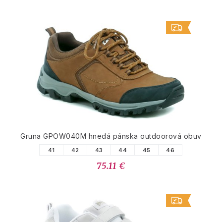
Gruna GPOW040M hnedá pánska outdoorová obuv
41
42
43
44
45
46
75.11 €