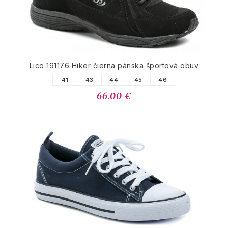
Lico 191176 Hiker čierna pánska športová obuv
41
43
44
45
46
66.00 €