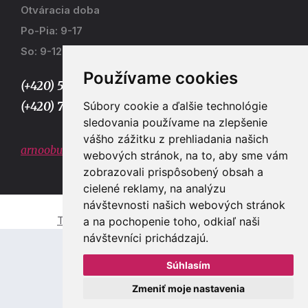
Otváracia doba
Po-Pia: 9-17
So: 9-12
Používame cookies
(+420) 577 915 036,
Súbory cookie a ďalšie technológie
(+420) 773 667 390
sledovania používame na zlepšenie
vášho zážitku z prehliadania našich
arnoobuv@gmail.com
webových stránok, na to, aby sme vám
zobrazovali prispôsobený obsah a
cielené reklamy, na analýzu
návštevnosti našich webových stránok
Tvorba e-shopů a webových stránek Zlín
a na pochopenie toho, odkiaľ naši
návštevníci prichádzajú.
Súhlasím
Zmeniť moje nastavenia