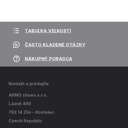
TABUĽKA VEĽKOSTÍ
ČASTO KLADENÉ OTÁZKY
NÁKUPNÝ PORADCA
Kontakt a predajňa
ARNO shoes s.r.o.
Lázně 490
763 14 Zlín - Kostelec
Czech Republic