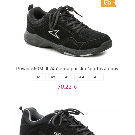
Power 550M JL24 čierna pánska športová obuv
41
42
43
44
45
70.22 €