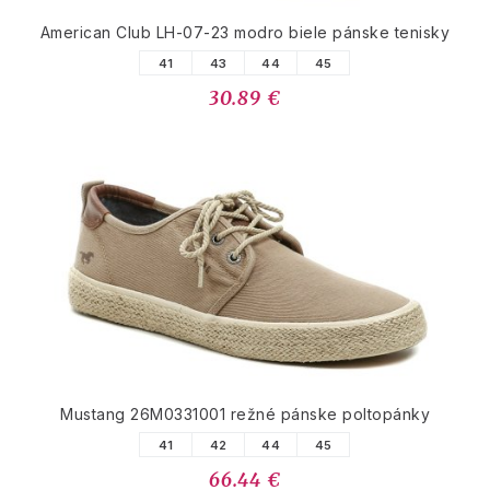
American Club LH-07-23 modro biele pánske tenisky
41
43
44
45
30.89 €
Mustang 26M0331001 režné pánske poltopánky
41
42
44
45
66.44 €