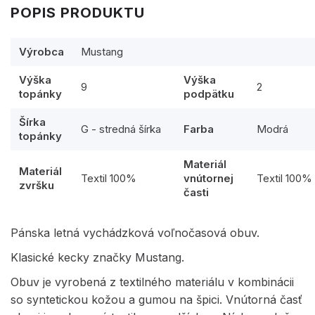
POPIS PRODUKTU
Výrobca
Mustang
Výška
Výška
9
2
topánky
podpätku
Šírka
G - stredná šírka
Farba
Modrá
topánky
Materiál
Materiál
Textil 100%
vnútornej
Textil 100%
zvršku
časti
Pánska letná vychádzková voľnočasová obuv.
Klasické kecky značky Mustang.
Obuv je vyrobená z textilného materiálu v kombinácii
so syntetickou kožou a gumou na špici. Vnútorná časť