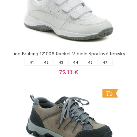
Lico Brütting 121006 Racket V biele športové tenisky
41
42
43
44
45
47
75.33 €