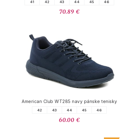
41
42
43
44
45
46
70.89 €
American Club WT285 navy pánske tenisky
42
43
44
45
46
60.00 €