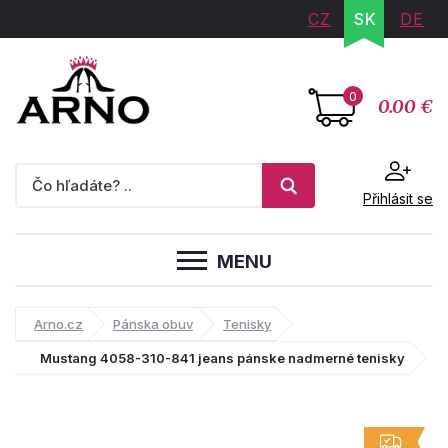
CZ
SK
DE
0
0.00 €
Přihlásit se
MENU
Arno.cz
Pánska obuv
Tenisky
Mustang 4058-310-841 jeans pánske nadmerné tenisky