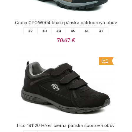
Gruna GPOW004 khaki pánska outdoorová obuv
42
43
44
45
46
47
70.67 €
Lico 191120 Hiker čierna pánska športová obuv