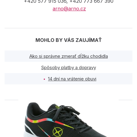
+420 577 915 036, +420 773 667 390
arno@arno.cz
MOHLO BY VÁS ZAUJÍMAŤ
Ako si správne zmerať dĺžku chodidla
Spôsoby platby a dopravy
14 dní na vrátenie obuvi
PODOBNÉ PRODUKTY