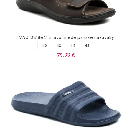
IMAC I3818e41 tmavo hnedé pánske nazúvaky
42
43
44
45
75.33 €