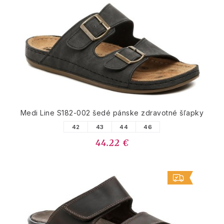
Medi Line S182-002 šedé pánske zdravotné šľapky
42
43
44
46
44.22 €