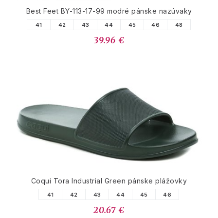
Best Feet BY-113-17-99 modré pánske nazúvaky
41
42
43
44
45
46
48
39.96 €
Coqui Tora Industrial Green pánske plážovky
41
42
43
44
45
46
20.67 €