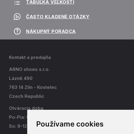
TABUĽKA VEĽKOSTÍ
ČASTO KLADENÉ OTÁZKY
NÁKUPNÝ PORADCA
Kontakt a predajňa
ARNO shoes s.r.o.
Lázně 490
763 14 Zlín - Kostelec
Czech Republic
Otváracia doba
Po-Pia: 9-17
Používame cookies
So: 9-12