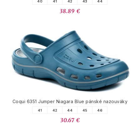
40
41
42
43
44
38.89 €
Coqui 6351 Jumper Niagara Blue pánské nazouváky
41
42
44
45
46
30.67 €