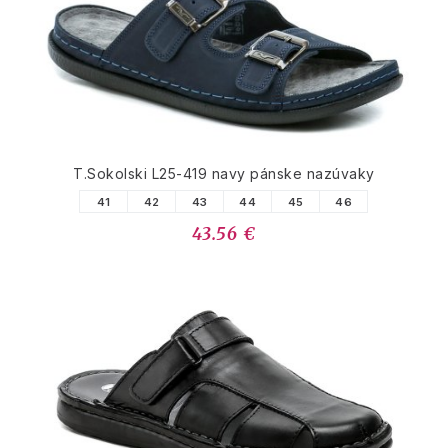
T.Sokolski L25-419 navy pánske nazúvaky
41
42
43
44
45
46
43.56 €