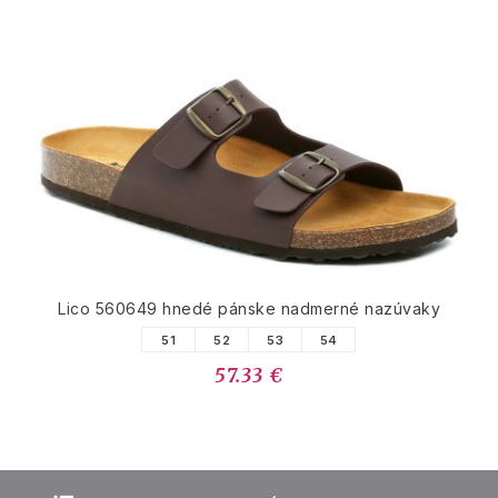
Lico 560649 hnedé pánske nadmerné nazúvaky
51
52
53
54
57.33 €