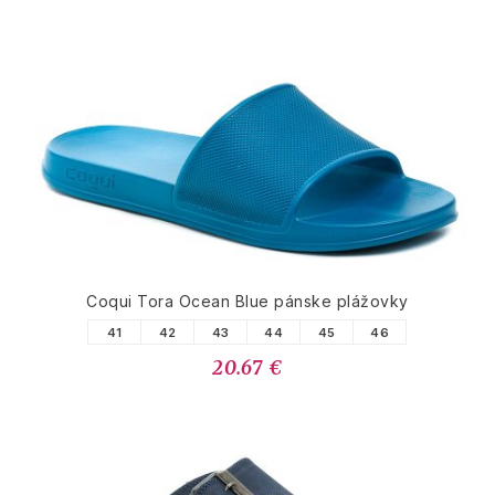
Coqui Tora Ocean Blue pánske plážovky
41
42
43
44
45
46
20.67 €