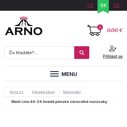
CZ
SK
DE
0
0.00 €
Přihlásit se
MENU
Arno.cz
Pánska obuv
Nazúvaky
Medi Line 44-24 hnedé pánske zdravotné nazúvaky