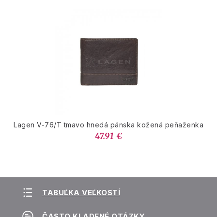
Lagen V-76/T tmavo hnedá pánska kožená peňaženka
47.91 €
TABUĽKA VEĽKOSTÍ
ČASTO KLADENÉ OTÁZKY