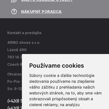
NÁKUPNÝ PORADCA
Kontakt a predajňa
ARNO shoes s.r.o.
Lázně 490
763 14 Zlín - Kostelec
Používame cookies
Czech Republic
Otváracia doba
Súbory cookie a ďalšie technológie
sledovania používame na zlepšenie
Po-Pia: 9-17
vášho zážitku z prehliadania našich
So: 9-12
webových stránok, na to, aby sme vám
zobrazovali prispôsobený obsah a
(+420) 577 915 036,
cielené reklamy, na analýzu
(+420) 773 667 390