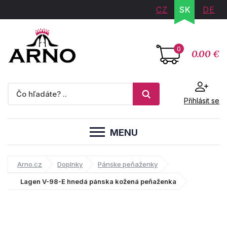
CZ
SK
DE
0
0.00 €
Přihlásit se
MENU
Arno.cz
Doplnky
Pánske peňaženky
Lagen V-98-E hnedá pánska kožená peňaženka