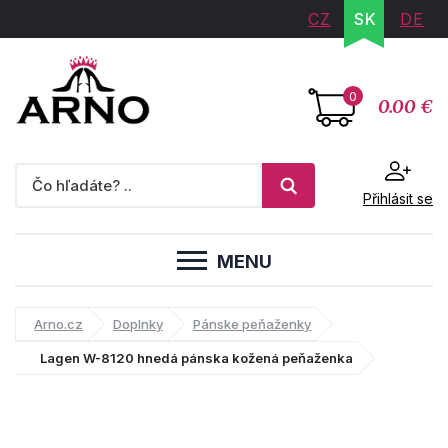
CZ
SK
DE
0
0.00 €
Přihlásit se
MENU
Arno.cz
Doplnky
Pánske peňaženky
Lagen W-8120 hnedá pánska kožená peňaženka