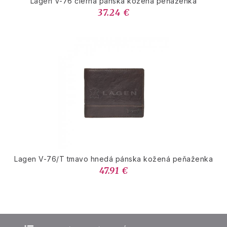
Lagen V-76 čierna pánska kožená peňaženka
37.24 €
Lagen V-76/T tmavo hnedá pánska kožená peňaženka
47.91 €