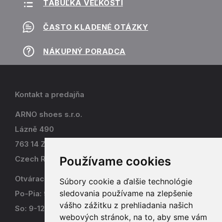
TABUĽKA VEĽKOSTÍ
ČASTO KLADENÉ OTÁZKY
NÁKUPNÝ PORADCA
Kontakt a predajňa
ARNO shoes s.r.o.
Lázně 490
763 14 Zlín - Kostelec
Používame cookies
Czech Republic
Otváracia doba
Súbory cookie a ďalšie technológie
sledovania používame na zlepšenie
Po-Pia: 9-17
vášho zážitku z prehliadania našich
So: 9-12
webových stránok, na to, aby sme vám