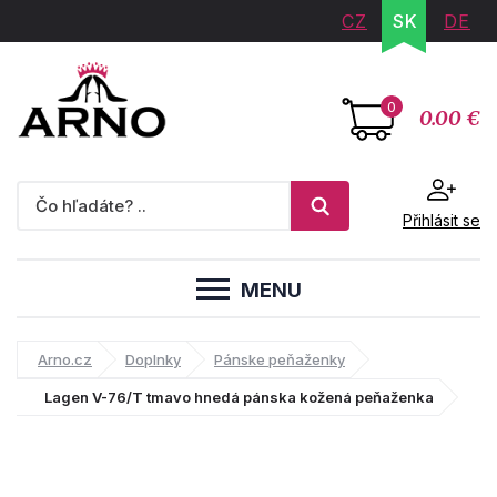
CZ
SK
DE
0
0.00 €
Přihlásit se
MENU
Arno.cz
Doplnky
Pánske peňaženky
Lagen V-76/T tmavo hnedá pánska kožená peňaženka