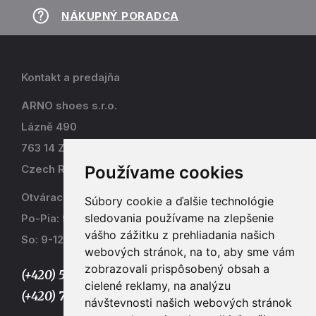
NÁKUPNÝ PORADCA
Kontakt a predajňa
ARNO shoes s.r.o.
Lázně 490
763 14 Zlín - Kostelec
Používame cookies
Czech Republic
Otváracia doba
Súbory cookie a ďalšie technológie
sledovania používame na zlepšenie
Po-Pia: 9-17
vášho zážitku z prehliadania našich
So: 9-12
webových stránok, na to, aby sme vám
zobrazovali prispôsobený obsah a
(+420) 577 915 036,
cielené reklamy, na analýzu
(+420) 773 667 390
návštevnosti našich webových stránok