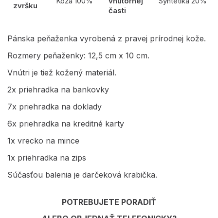
Koža 100%
vnútornej
Syntetika 20%
zvršku
časti
Pánska peňaženka vyrobená z pravej prírodnej kože.
Rozmery peňaženky: 12,5 cm x 10 cm.
Vnútri je tiež kožený materiál.
2x priehradka na bankovky
7x priehradka na doklady
6x priehradka na kreditné karty
1x vrecko na mince
1x priehradka na zips
Súčasťou balenia je darčeková krabička.
POTREBUJETE PORADIŤ