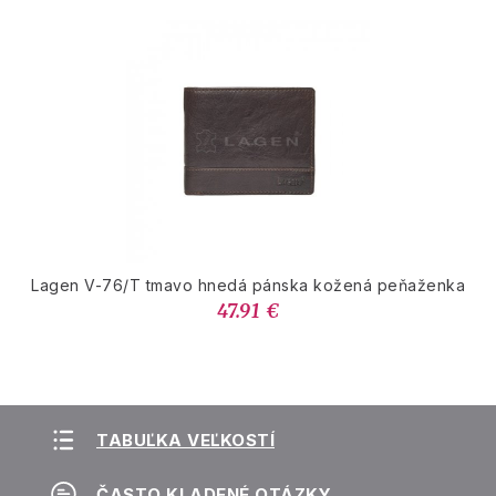
Lagen V-76/T tmavo hnedá pánska kožená peňaženka
47.91 €
TABUĽKA VEĽKOSTÍ
ČASTO KLADENÉ OTÁZKY