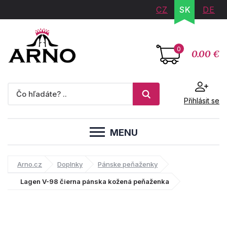
CZ
SK
DE
0
0.00 €
Přihlásit se
MENU
Arno.cz
Doplnky
Pánske peňaženky
Lagen V-98 čierna pánska kožená peňaženka