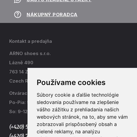
NÁKUPNÝ PORADCA
Kontakt a predajňa
ARNO shoes s.r.o.
Lázně 490
763 14 Zlín - Kostelec
Používame cookies
Czech Republic
Otváracia doba
Súbory cookie a ďalšie technológie
sledovania používame na zlepšenie
Po-Pia: 9-17
vášho zážitku z prehliadania našich
So: 9-12
webových stránok, na to, aby sme vám
zobrazovali prispôsobený obsah a
(+420) 577 915 036,
cielené reklamy, na analýzu
(+420) 773 667 390