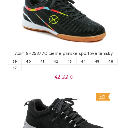
PODOBNÉ PRODUKTY
Axim 9H25377C čierne pánske športové tenisky
39
40
41
42
43
44
45
46
47
42.22 €