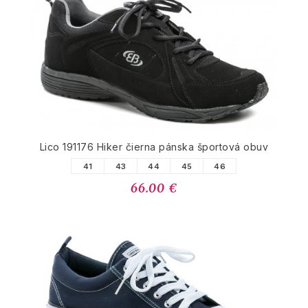
Lico 191176 Hiker čierna pánska športová obuv
41
43
44
45
46
66.00 €