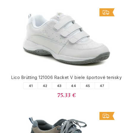
Lico Brütting 121006 Racket V biele športové tenisky
41
42
43
44
45
47
75.33 €