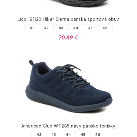
Lico 191120 Hiker čierna pánska športová obuv
41
42
43
44
45
46
70.89 €
American Club WT285 navy pánske tenisky
42
43
44
45
46