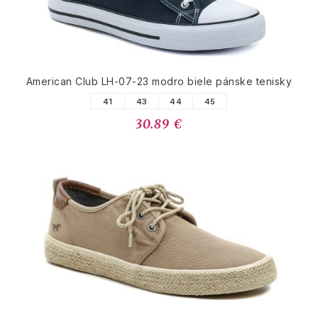
American Club LH-07-23 modro biele pánske tenisky
41
43
44
45
30.89 €