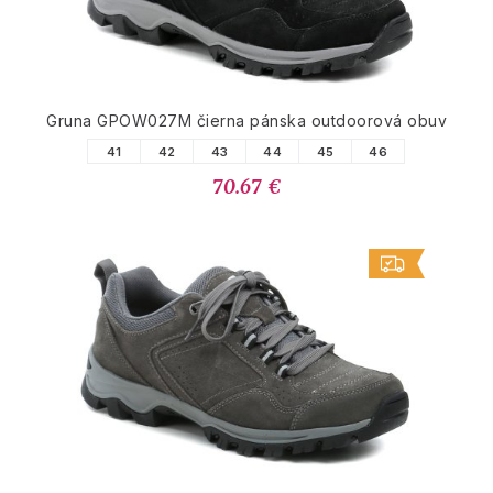
Gruna GPOW027M čierna pánska outdoorová obuv
41
42
43
44
45
46
70.67 €