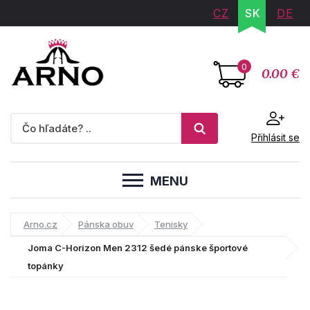
CZ
SK
DE
0
0.00 €
Přihlásit se
MENU
Arno.cz
Pánska obuv
Tenisky
Joma C-Horizon Men 2312 šedé pánske športové
topánky