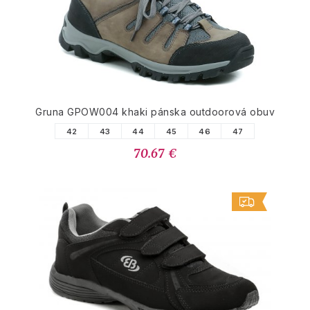
Gruna GPOW004 khaki pánska outdoorová obuv
42
43
44
45
46
47
70.67 €