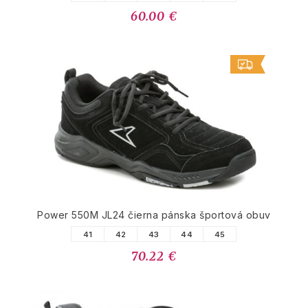
60.00 €
Power 550M JL24 čierna pánska športová obuv
41
42
43
44
45
70.22 €