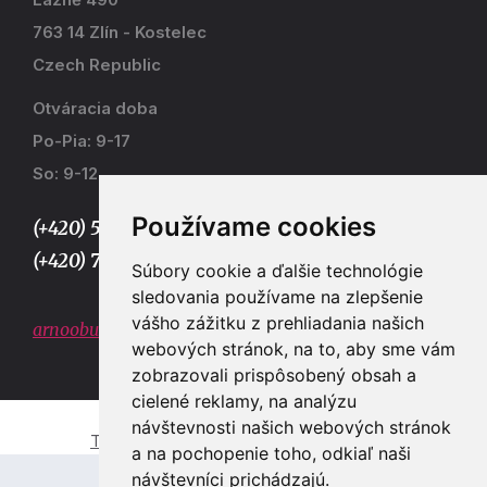
763 14 Zlín - Kostelec
Czech Republic
Otváracia doba
Po-Pia: 9-17
So: 9-12
Používame cookies
(+420) 577 915 036,
(+420) 773 667 390
Súbory cookie a ďalšie technológie
sledovania používame na zlepšenie
vášho zážitku z prehliadania našich
arnoobuv@gmail.com
webových stránok, na to, aby sme vám
zobrazovali prispôsobený obsah a
cielené reklamy, na analýzu
návštevnosti našich webových stránok
Tvorba e-shopů a webových stránek Zlín
a na pochopenie toho, odkiaľ naši
návštevníci prichádzajú.