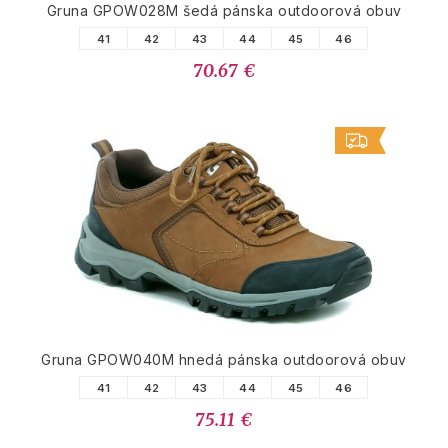
Gruna GPOW028M šedá pánska outdoorová obuv
41
42
43
44
45
46
70.67 €
Gruna GPOW040M hnedá pánska outdoorová obuv
41
42
43
44
45
46
75.11 €