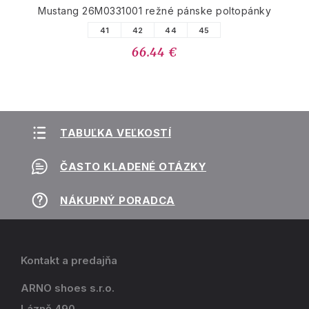
Mustang 26M0331001 režné pánske poltopánky
41
42
44
45
66.44 €
TABUĽKA VEĽKOSTÍ
ČASTO KLADENÉ OTÁZKY
NÁKUPNÝ PORADCA
Kontakt a predajňa
ARNO shoes s.r.o.
Lázně 490