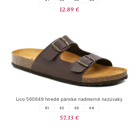
12.89 €
Lico 560649 hnedé pánske nadmerné nazúvaky
51
52
53
54
57.33 €