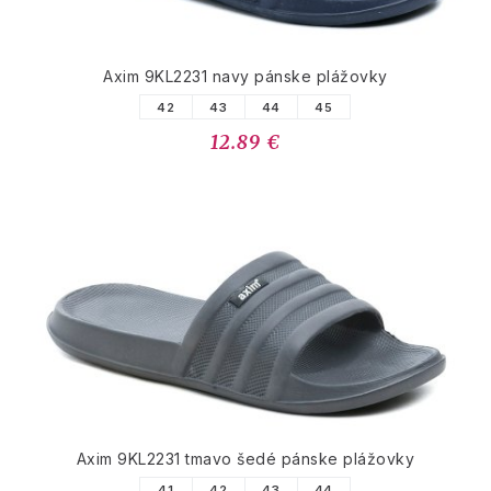
Axim 9KL2231 navy pánske plážovky
42
43
44
45
12.89 €
Axim 9KL2231 tmavo šedé pánske plážovky
41
42
43
44