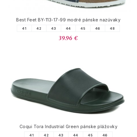
Best Feet BY-113-17-99 modré pánske nazúvaky
41
42
43
44
45
46
48
39.96 €
Coqui Tora Industrial Green pánske plážovky
41
42
43
44
45
46