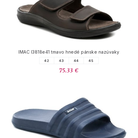
IMAC I3818e41 tmavo hnedé pánske nazúvaky
42
43
44
45
75.33 €