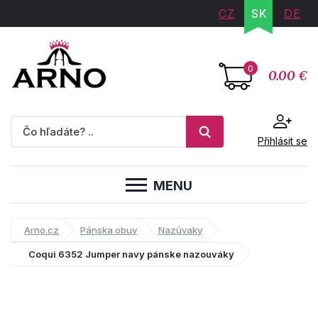
CZ
SK
DE
0
0.00 €
Přihlásit se
MENU
Arno.cz
Pánska obuv
Nazúvaky
Coqui 6352 Jumper navy pánske nazouváky