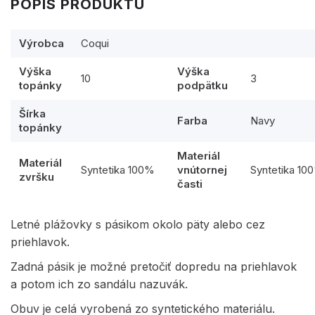
POPIS PRODUKTU
Výrobca
Coqui
Výška
Výška
10
3
topánky
podpätku
Šírka
Farba
Navy
topánky
Materiál
Materiál
Syntetika 100%
vnútornej
Syntetika 10
zvršku
časti
Letné plážovky s pásikom okolo päty alebo cez
priehlavok.
Zadná pásik je možné pretočiť dopredu na priehlavok
a potom ich zo sandálu nazuvák.
Obuv je celá vyrobená zo syntetického materiálu.