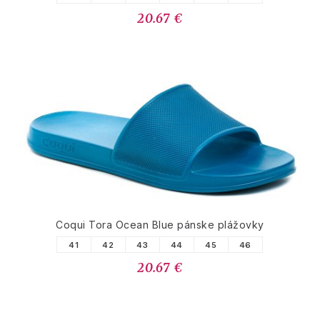
20.67 €
Coqui Tora Ocean Blue pánske plážovky
41
42
43
44
45
46
20.67 €