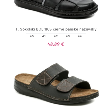
T. Sokolski BOL 1108 čierne pánske nazúvaky
40
41
42
43
44
48.89 €