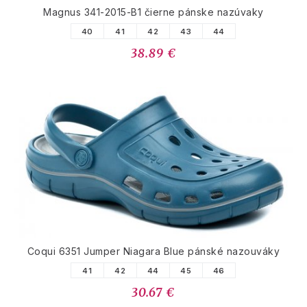
Magnus 341-2015-B1 čierne pánske nazúvaky
40
41
42
43
44
38.89 €
Coqui 6351 Jumper Niagara Blue pánské nazouváky
41
42
44
45
46
30.67 €