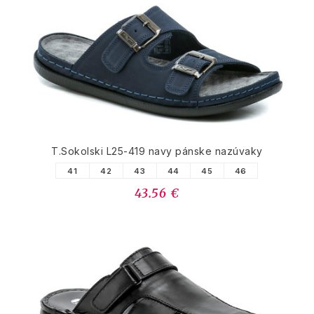
T.Sokolski L25-419 navy pánske nazúvaky
41
42
43
44
45
46
43.56 €