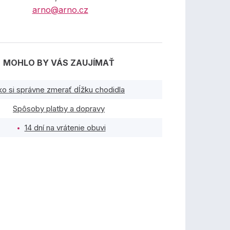
arno@arno.cz
MOHLO BY VÁS ZAUJÍMAŤ
ko si správne zmerať dĺžku chodidla
Spôsoby platby a dopravy
14 dní na vrátenie obuvi