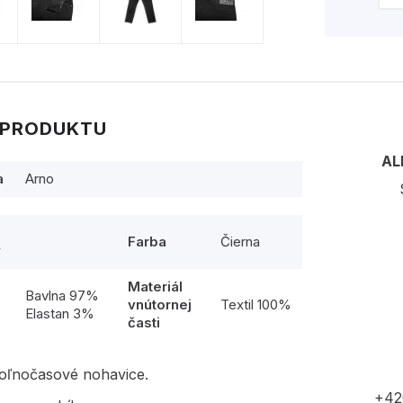
 PRODUKTU
AL
a
Arno
Farba
Čierna
y
Materiál
l
Bavlna 97%
vnútornej
Textil 100%
Elastan 3%
časti
oľnočasové nohavice.
+42