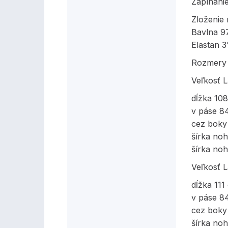
Zapínani
Zloženie 
Bavlna 
Elastan 
Rozmery 
Veľkosť 
dĺžka 10
v páse 8
cez boky
šírka no
šírka noh
Veľkosť 
dĺžka 111
v páse 8
cez boky
šírka no