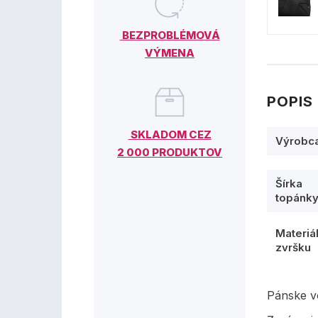
BEZPROBLÉMOVÁ
VÝMENA
POPIS
SKLADOM CEZ
Výrobc
2 000 PRODUKTOV
Šírka
topánk
Materiá
zvršku
Pánske v