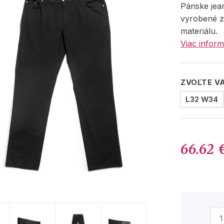
Pánske jea
vyrobené z
materiálu.
Viac inform
ZVOĽTE V
L32 W34
66.62 