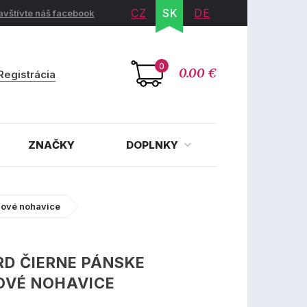
CZ
SK
DE
avštívte náš facebook
0
0.00 €
Registrácia
ZNAČKY
DOPLNKY
sové nohavice
D ČIERNE PÁNSKE
OVÉ NOHAVICE