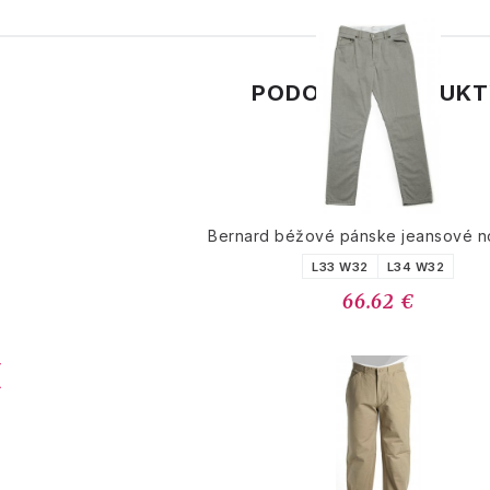
PODOBNÉ PRODUK
Bernard béžové pánske jeansové n
L33 W32
L34 W32
66.62 €