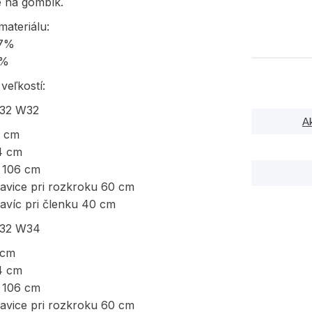
e na gombík.
materiálu:
97%
3%
veľkostí:
L32 W32
A
8 cm
4 cm
 106 cm
havice pri rozkroku 60 cm
avíc pri členku 40 cm
L32 W34
 cm
4 cm
 106 cm
havice pri rozkroku 60 cm