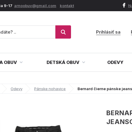
ia 9-17
arnoobuv@gmail.com
kontakt
N
Prihlásiť sa
A OBUV
DETSKÁ OBUV
ODEVY
Odevy
Pánske nohavice
Bernard čierne pánske jean
BERNAR
JEANS