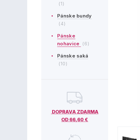
(1)
Pánske bundy
(4)
Pánske
nohavice
(6)
Pánske saká
(10)
DOPRAVA ZDARMA
OD 66,60 €