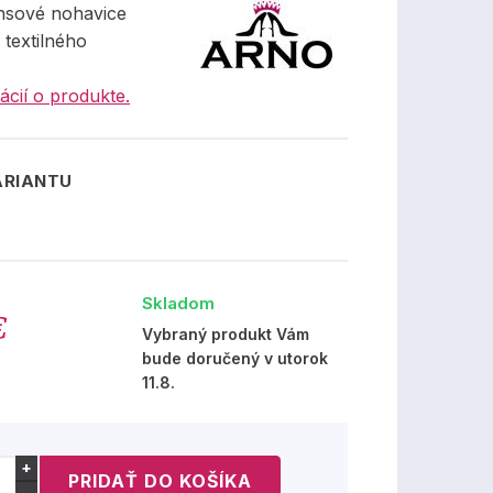
nsové nohavice
 textilného
ácií o produkte.
ARIANTU
Skladom
€
Vybraný produkt Vám
bude doručený v utorok
11.8.
+