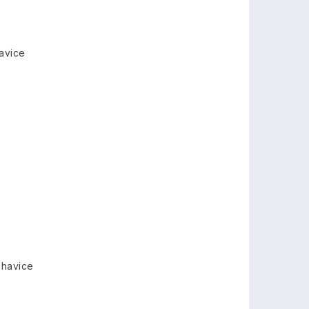
avice
ohavice