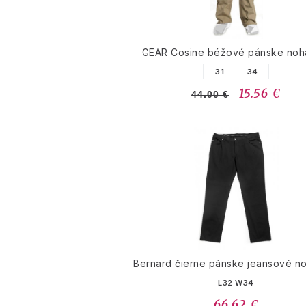
GEAR Cosine béžové pánske noh
31
34
15.56 €
44.00 €
Bernard čierne pánske jeansové n
L32 W34
66.62 €