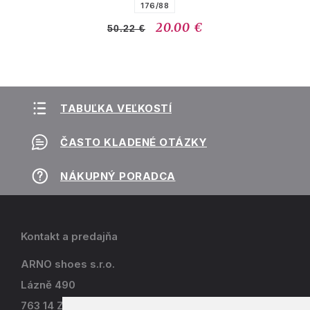
176/88
20.00 €
50.22 €
TABUĽKA VEĽKOSTÍ
ČASTO KLADENÉ OTÁZKY
NÁKUPNÝ PORADCA
Kontakt a predajňa
ARNO shoes s.r.o.
Lázně 490
763 14 Zlín - Kostelec