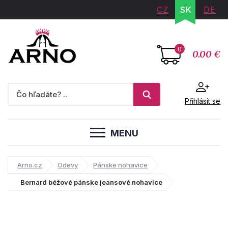
CZ
SK
DE
0
0.00 €
Přihlásit se
MENU
Arno.cz
Odevy
Pánske nohavice
Bernard béžové pánske jeansové nohavice