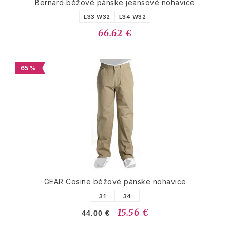
Bernard béžové pánske jeansové nohavice
L33 W32
L34 W32
66.62 €
65 %
GEAR Cosine béžové pánske nohavice
31
34
15.56 €
44.00 €