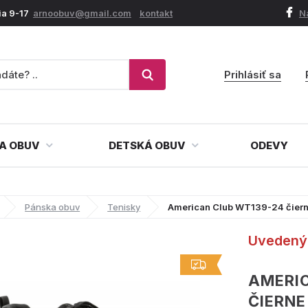
ia 9-17
arnoobuv@gmail.com
kontakt
N
Prihlásiť sa
A OBUV
DETSKÁ OBUV
ODEVY
Pánska obuv
Tenisky
American Club WT139-24 čiern
Uvedený 
AMERI
ČIERN