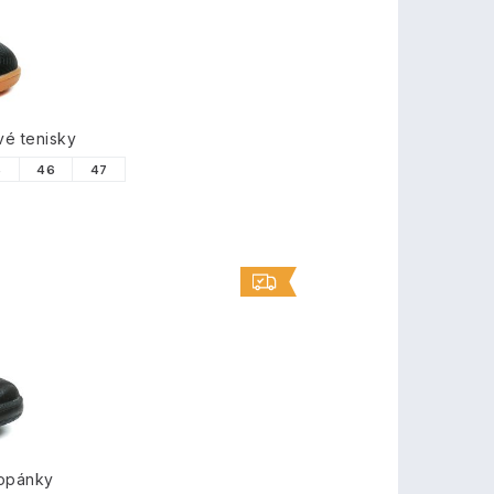
é tenisky
5
46
47
topánky