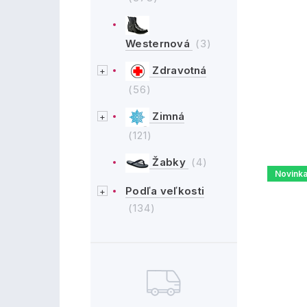
Westernová
(3)
Zdravotná
(56)
Zimná
(121)
Žabky
(4)
Novink
Podľa veľkosti
(134)