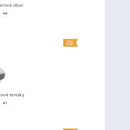
orová obuv
46
tové tenisky
47