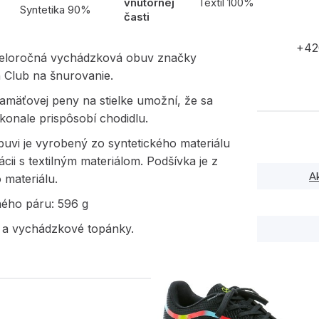
vnútornej
Textil 100%
Syntetika 90%
časti
+42
eloročná vychádzková obuv značky
 Club na šnurovanie.
amäťovej peny na stielke umožní, že sa
okonale prispôsobí chodidlu.
uvi je vyrobený zo syntetického materiálu
cii s textilným materiálom. Podšívka je z
A
o materiálu.
ného páru: 596 g
 a vychádzkové topánky.
PODOBNÉ PRODUK