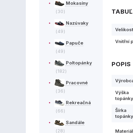
Mokasíny
TABUĽ
(30)
Nazúvaky
Velikos
(49)
Vnitřní 
Papuče
(49)
Poltopánky
POPIS
(182)
Výrobc
Pracovné
(36)
Výška
topánk
Rekreačná
Šírka
(66)
topánk
Sandále
(28)
Materiá