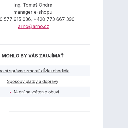
Ing. Tomáš Ondra
manager e-shopu
0 577 915 036, +420 773 667 390
arno@arno.cz
MOHLO BY VÁS ZAUJÍMAŤ
ko si správne zmerať dĺžku chodidla
Spôsoby platby a dopravy
14 dní na vrátenie obuvi
TY