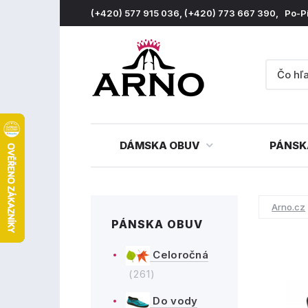
(+420) 577 915 036, (+420) 773 667 390, Po-P
DÁMSKA OBUV
PÁNSK
Arno.cz
PÁNSKA OBUV
Celoročná
(261)
Do vody