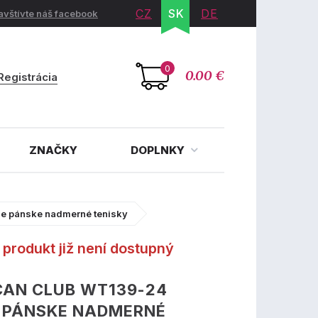
CZ
SK
DE
avštívte náš facebook
0
0.00 €
Registrácia
ZNAČKY
DOPLNKY
e pánske nadmerné tenisky
produkt již není dostupný
CAN CLUB WT139-24
E PÁNSKE NADMERNÉ