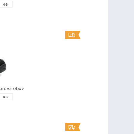
46
orová obuv
46