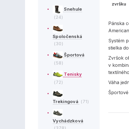
zvršku
Snehule
(24)
Pánska c
American
Spoločenská
Systém p
(30)
stielka d
Športová
Zvršok ob
(58)
v kombiná
textilnéh
Tenisky
(72)
Váha jed
Športové
Trekingová
(71)
Vychádzková
(378)