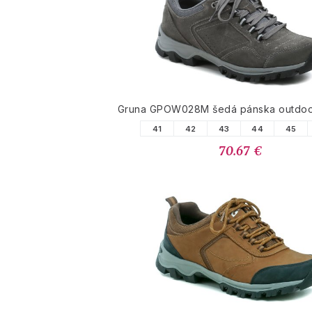
Gruna GPOW028M šedá pánska outdoo
41
42
43
44
45
70.67 €