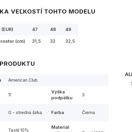
KA VEĽKOSTÍ TOHTO MODELU
t (EUR)
47
48
49
prostor (cm)
31,5
32
32,5
 PRODUKTU
AL
a
American Club
Výška
11
3
y
podpätku
G - stredná šírka
Farba
Čierna
y
Materiál
l
Textil 10%