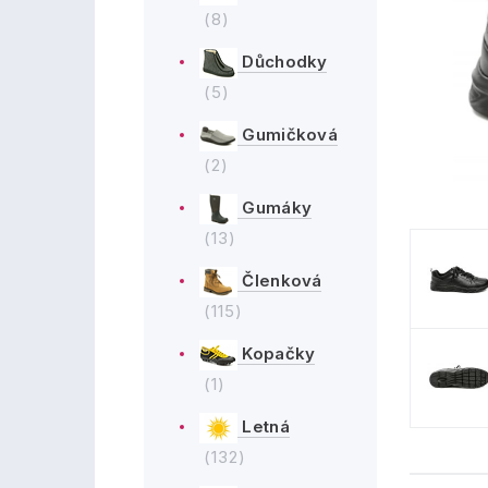
(8)
Důchodky
(5)
Gumičková
(2)
Gumáky
(13)
Členková
(115)
Kopačky
(1)
Letná
(132)