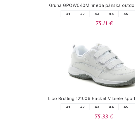
Gruna GPOW040M hnedá pánska outdo
41
42
43
44
45
75.11 €
Lico Brütting 121006 Racket V biele špor
41
42
43
44
45
75.33 €