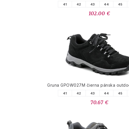
41
42
43
44
45
102.00 €
Gruna GPOW027M čierna pánska outdo
41
42
43
44
45
70.67 €