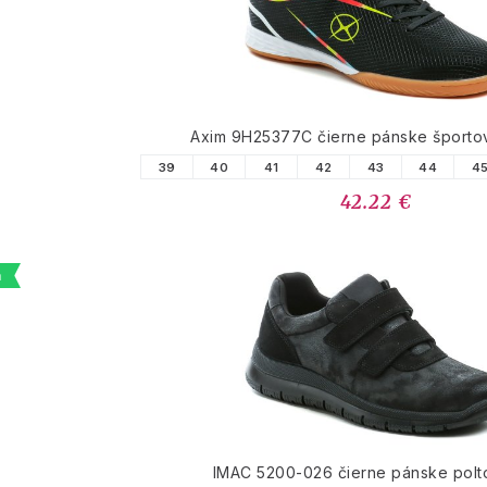
Axim 9H25377C čierne pánske športov
39
40
41
42
43
44
4
42.22 €
a
IMAC 5200-026 čierne pánske pol