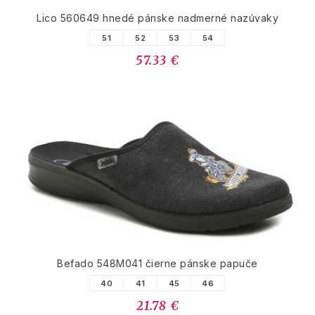
Lico 560649 hnedé pánske nadmerné nazúvaky
51
52
53
54
57.33 €
Befado 548M041 čierne pánske papuče
40
41
45
46
21.78 €