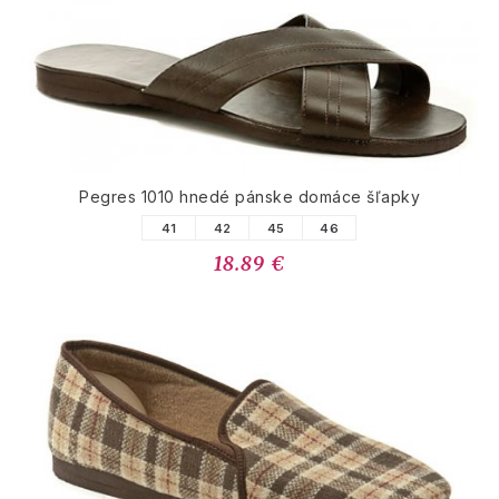
Pegres 1010 hnedé pánske domáce šľapky
41
42
45
46
18.89 €