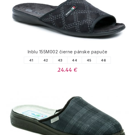
Inblu 155M002 čierne pánske papuče
41
42
43
44
45
46
24.44 €