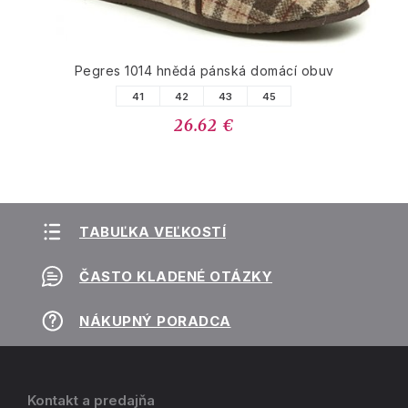
Pegres 1014 hnědá pánská domácí obuv
41
42
43
45
26.62 €
TABUĽKA VEĽKOSTÍ
ČASTO KLADENÉ OTÁZKY
NÁKUPNÝ PORADCA
Kontakt a predajňa