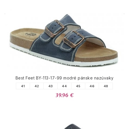
PODOBNÉ PRODUKTY
Best Feet BY-113-17-99 modré pánske nazúvaky
41
42
43
44
45
46
48
39.96 €