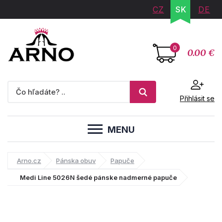
CZ
SK
DE
0
0.00 €
Přihlásit se
MENU
Arno.cz
Pánska obuv
Papuče
Medi Line 5026N šedé pánske nadmerné papuče