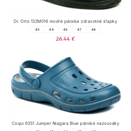
Dr. Orto 132M016 modré pánske zdravotné šľapky
43
44
45
47
48
26.44 €
Coqui 6351 Jumper Niagara Blue pánské nazouváky