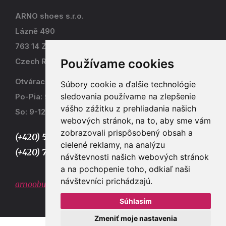
ARNO shoes s.r.o.
Lázně 490
763 14 Zlín - Kostelec
Používame cookies
Czech Republic
Otváracia doba
Súbory cookie a ďalšie technológie
sledovania používame na zlepšenie
Po-Pia: 9-17
vášho zážitku z prehliadania našich
So: 9-12
webových stránok, na to, aby sme vám
zobrazovali prispôsobený obsah a
(+420) 577 915 036,
cielené reklamy, na analýzu
(+420) 773 667 390
návštevnosti našich webových stránok
a na pochopenie toho, odkiaľ naši
návštevníci prichádzajú.
arnoobuv@gmail.com
Súhlasím
Zmeniť moje nastavenia