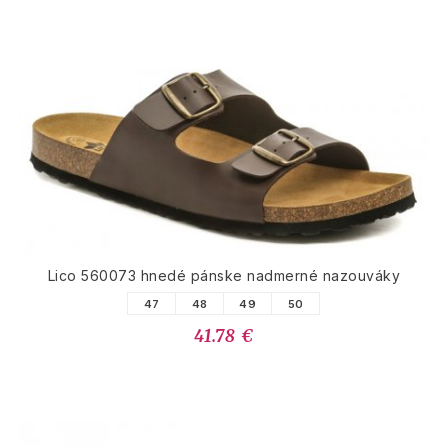
Lico 560073 hnedé pánske nadmerné nazouváky
47
48
49
50
41.78 €