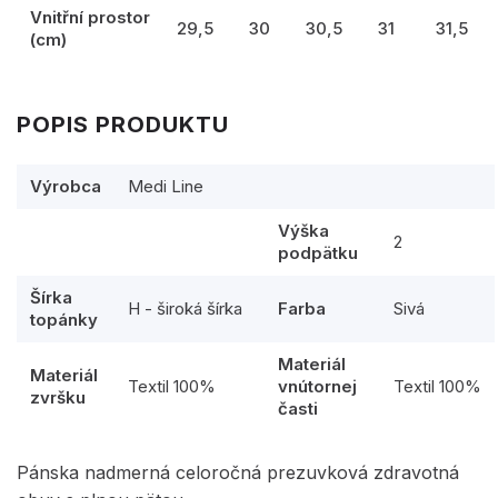
Vnitřní prostor
29,5
30
30,5
31
31,5
(cm)
POPIS PRODUKTU
Výrobca
Medi Line
Výška
2
podpätku
Šírka
H - široká šírka
Farba
Sivá
topánky
Materiál
Materiál
Textil 100%
vnútornej
Textil 100%
zvršku
časti
Pánska nadmerná celoročná prezuvková zdravotná