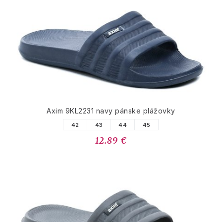
Axim 9KL2231 navy pánske plážovky
42
43
44
45
12.89 €