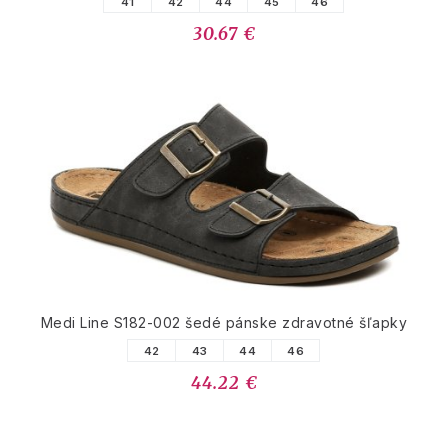
41
42
44
45
46
30.67 €
Medi Line S182-002 šedé pánske zdravotné šľapky
42
43
44
46
44.22 €