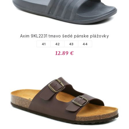
Axim 9KL2231 tmavo šedé pánske plážovky
41
42
43
44
12.89 €