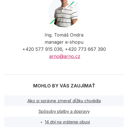
Ing. Tomáš Ondra
manager e-shopu
+420 577 915 036, +420 773 667 390
arno@arno.cz
MOHLO BY VÁS ZAUJÍMAŤ
Ako si správne zmerať dĺžku chodidla
Spôsoby platby a dopravy
14 dní na vrátenie obuvi