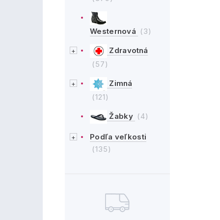
Westernová
(3)
Zdravotná
(57)
Zimná
(121)
Žabky
(4)
Podľa veľkosti
(135)