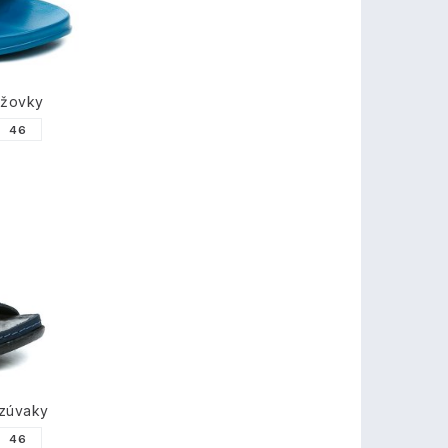
ážovky
46
azúvaky
46