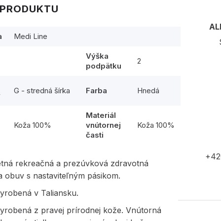
 PRODUKTU
AL
a
Medi Line
Výška
2
podpätku
G - stredná šírka
Farba
Hnedá
y
Materiál
l
Koža 100%
vnútornej
Koža 100%
časti
+42
etná rekreačná a prezúvková zdravotná
a obuv s nastaviteľným pásikom.
yrobená v Taliansku.
vyrobená z pravej prírodnej kože. Vnútorná