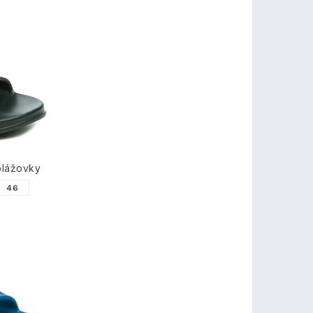
plážovky
46