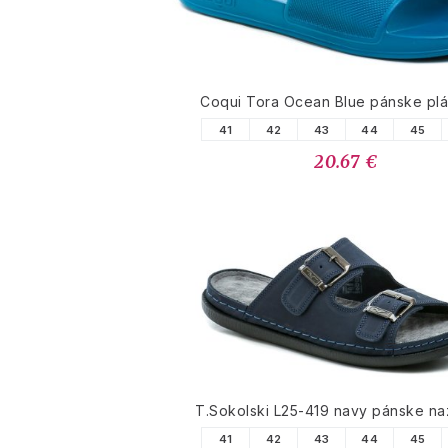
Coqui Tora Ocean Blue pánske pl
41
42
43
44
45
20.67 €
T.Sokolski L25-419 navy pánske n
41
42
43
44
45