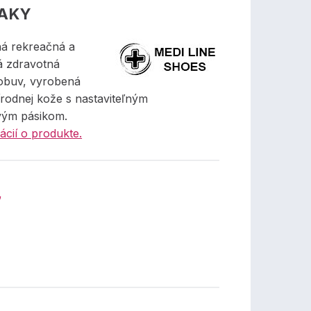
AKY
ná rekreačná a
 zdravotná
obuv, vyrobená
írodnej kože s nastaviteľným
vým pásikom.
ácií o produkte.
€