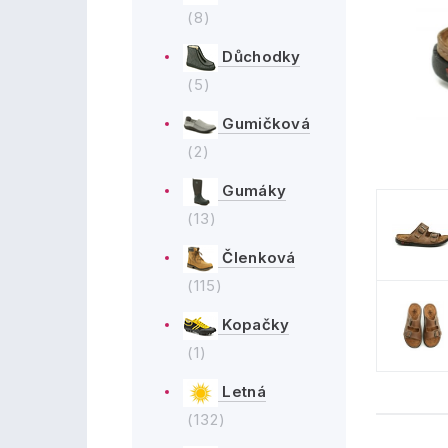
(8)
Důchodky
(5)
Gumičková
(2)
Gumáky
(13)
Členková
(115)
Kopačky
(1)
Letná
(132)