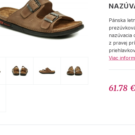
NAZÚV
Pánska let
prezúvková
nazúvacia 
z pravej pr
priehlavko
Viac inform
61.78 