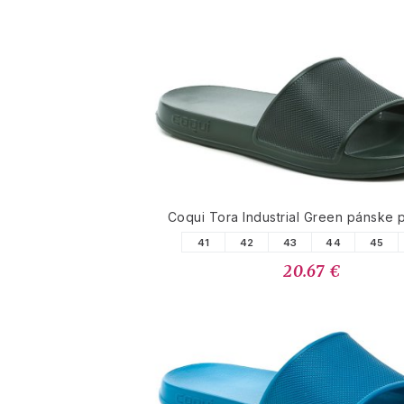
Coqui Tora Industrial Green pánske 
41
42
43
44
45
20.67 €