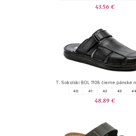
43.56 €
T. Sokolski BOL 1108 čierne pánske 
40
41
42
43
4
48.89 €