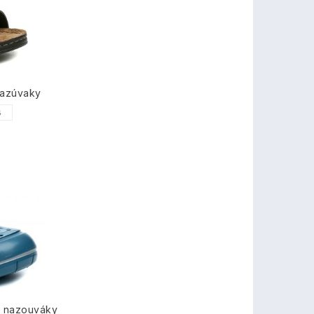
nazúvaky
4
é nazouváky