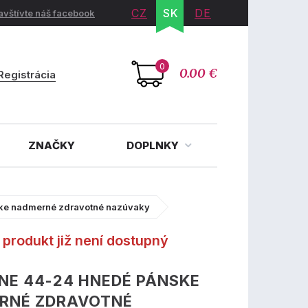
CZ
SK
DE
avštívte náš facebook
0
0.00 €
Registrácia
ZNAČKY
DOPLNKY
ke nadmerné zdravotné nazúvaky
produkt již není dostupný
INE 44-24 HNEDÉ PÁNSKE
RNÉ ZDRAVOTNÉ