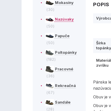
Mokasíny
POPIS
(30)
Výrobc
Nazúvaky
(50)
Papuče
(50)
Šírka
topánk
Poltopánky
(182)
Materiá
zvršku
Pracovné
(36)
Pánska l
Rekreačná
nazúvaci
(67)
Obuv je v
Sandále
Obuv je 
(28)