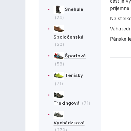
časť je v
príjemne
Snehule
(24)
Na stielk
Váha jed
Spoločenská
Pánske l
(30)
Športová
(58)
Tenisky
(71)
Trekingová
(71)
Vychádzková
(379)