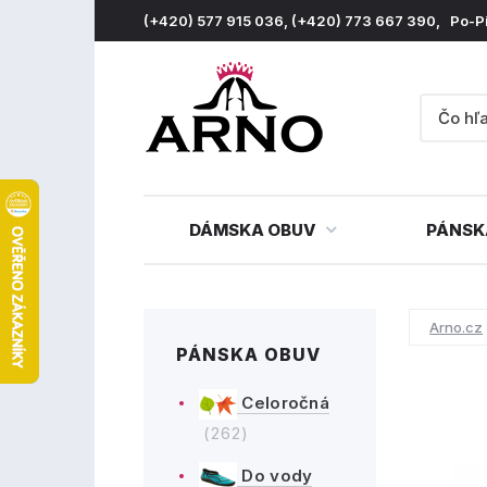
(+420) 577 915 036, (+420) 773 667 390, Po-P
DÁMSKA OBUV
PÁNSK
Arno.cz
PÁNSKA OBUV
Celoročná
(262)
Do vody