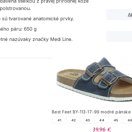
ybavená stielkou z pravej prírodnej kože
 polstrovanou.
A
e sú tvarované anatomické prvky.
ného páru: 650 g
etné nazúvaky značky Medi Line.
PODOBNÉ PRODUK
Best Feet BY-113-17-99 modré pánske
41
42
43
44
45
4
39.96 €