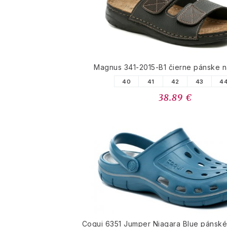
Magnus 341-2015-B1 čierne pánske 
40
41
42
43
4
38.89 €
Coqui 6351 Jumper Niagara Blue pánsk