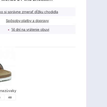
ko si správne zmerať dĺžku chodidla
Spôsoby platby a dopravy
14 dní na vrátenie obuvi
TY
 nazúvaky
6
48