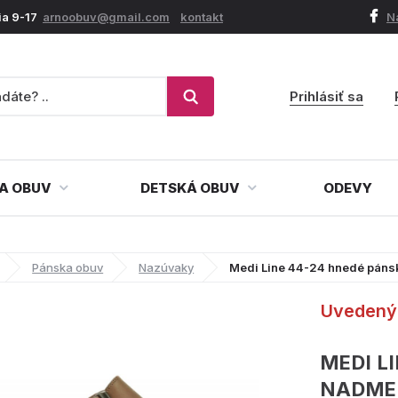
ia 9-17
arnoobuv@gmail.com
kontakt
N
Prihlásiť sa
A OBUV
DETSKÁ OBUV
ODEVY
Pánska obuv
Nazúvaky
Medi Line 44-24 hnedé páns
Uvedený 
MEDI L
NADME