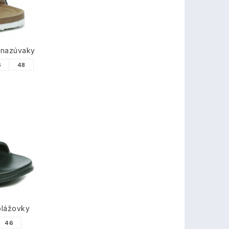
 nazúvaky
6
48
plážovky
46