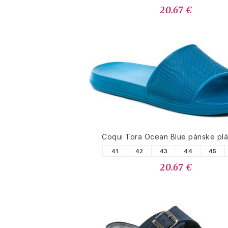
20.67 €
Coqui Tora Ocean Blue pánske pl
41
42
43
44
45
20.67 €