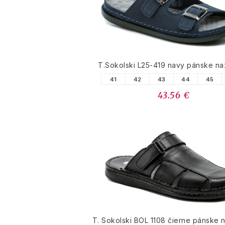
T.Sokolski L25-419 navy pánske n
41
42
43
44
45
43.56 €
T. Sokolski BOL 1108 čierne pánske 