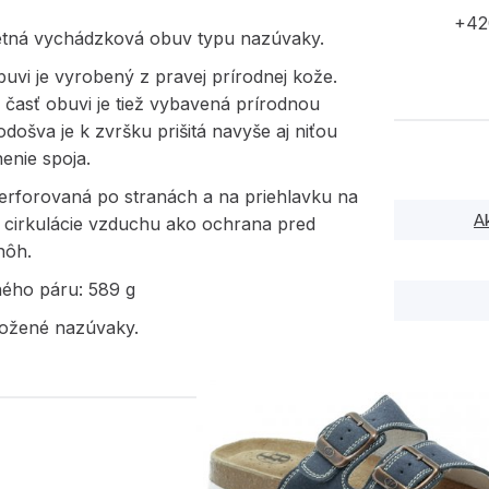
+42
etná vychádzková obuv typu nazúvaky.
uvi je vyrobený z pravej prírodnej kože.
časť obuvi je tiež vybavená prírodnou
došva je k zvršku prišitá navyše aj niťou
nenie spoja.
perforovaná po stranách a na priehlavku na
A
e cirkulácie vzduchu ako ochrana pred
nôh.
ného páru: 589 g
ožené nazúvaky.
PODOBNÉ PRODUK