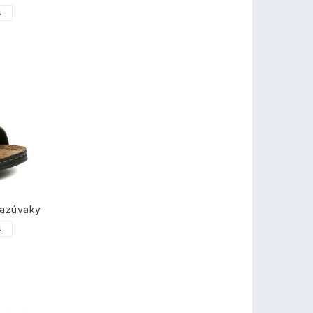
4
nazúvaky
4