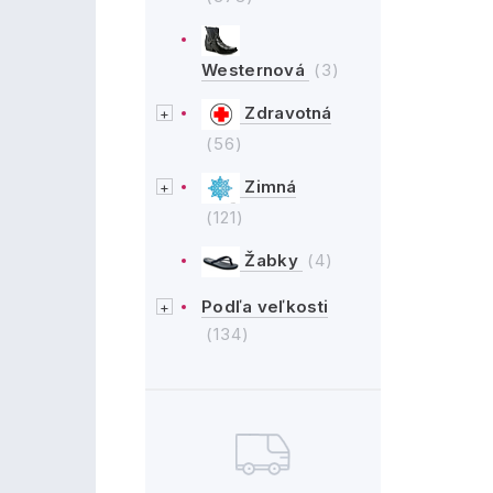
Westernová
(3)
Zdravotná
(56)
Zimná
(121)
Žabky
(4)
Podľa veľkosti
(134)