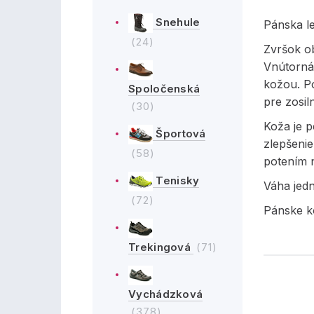
Snehule
Pánska l
(24)
Zvršok ob
Vnútorná 
kožou. Po
Spoločenská
pre zosil
(30)
Koža je 
Športová
zlepšeni
(58)
potením 
Tenisky
Váha jed
(72)
Pánske k
Trekingová
(71)
Vychádzková
(378)