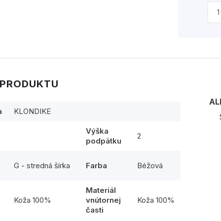
 PRODUKTU
AL
a
KLONDIKE
Výška
2
podpätku
G - stredná šírka
Farba
Béžová
y
Materiál
l
Koža 100%
vnútornej
Koža 100%
časti