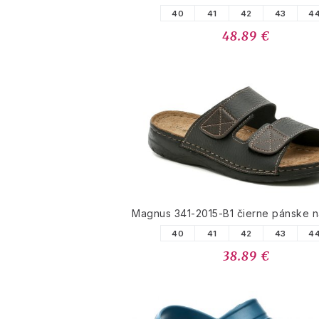
40
41
42
43
4
48.89 €
Magnus 341-2015-B1 čierne pánske 
40
41
42
43
4
38.89 €