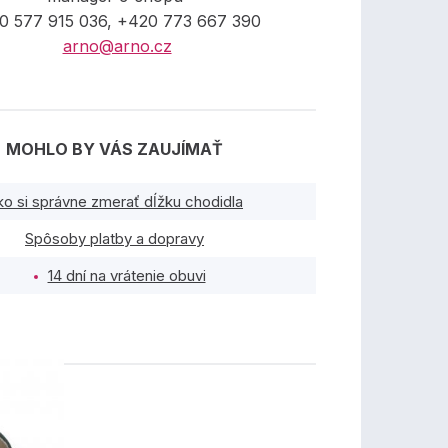
0 577 915 036, +420 773 667 390
arno@arno.cz
MOHLO BY VÁS ZAUJÍMAŤ
ko si správne zmerať dĺžku chodidla
Spôsoby platby a dopravy
14 dní na vrátenie obuvi
TY