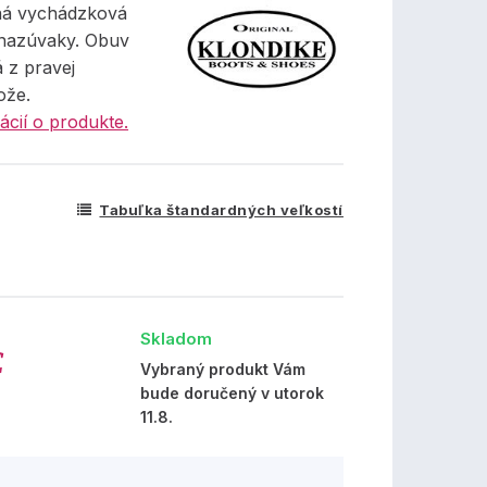
ná vychádzková
nazúvaky. Obuv
 z pravej
ože.
ácií o produkte.
Tabuľka štandardných veľkostí
Skladom
€
Vybraný produkt Vám
bude doručený v utorok
11.8.