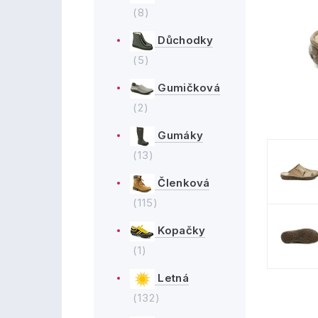
(8)
Důchodky
(5)
Gumičková
(2)
Gumáky
(13)
Členková
(115)
Kopačky
(1)
Letná
(132)