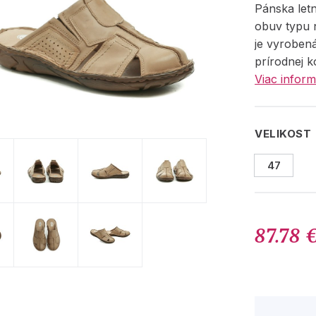
Pánska let
obuv typu 
je vyrobená
prírodnej k
Viac inform
VELIKOST
47
87.78 