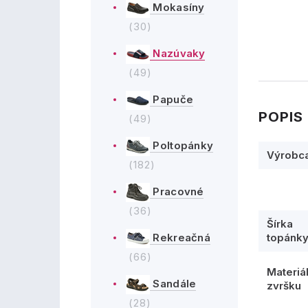
Mokasíny
(30)
Nazúvaky
(49)
Papuče
POPIS
(49)
Poltopánky
Výrobc
(182)
Pracovné
(36)
Šírka
topánk
Rekreačná
(66)
Materiá
Sandále
zvršku
(28)