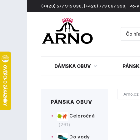
(+420) 577 915 036, (+420) 773 667 390, Po-P
DÁMSKA OBUV
PÁNSK
Arno.cz
PÁNSKA OBUV
Celoročná
(261)
Do vody