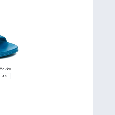
ážovky
46