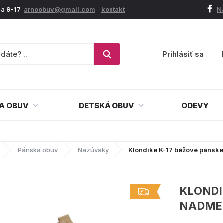
ia 9-17
arnoobuv@gmail.com
kontakt
N
Prihlásiť sa
A OBUV
DETSKÁ OBUV
ODEVY
Pánska obuv
Nazúvaky
Klondike K-17 béžové pánsk
KLONDI
NADME