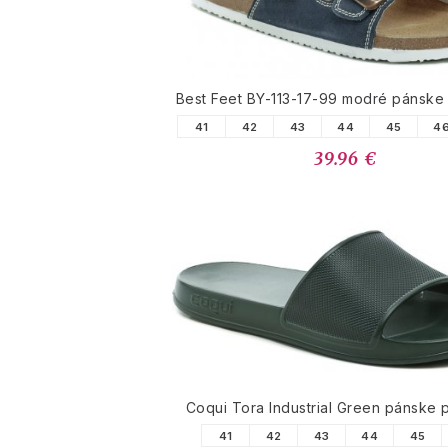
Best Feet BY-113-17-99 modré pánske
41
42
43
44
45
4
39.96 €
Coqui Tora Industrial Green pánske 
41
42
43
44
45