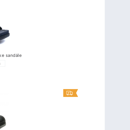
ke sandále
4