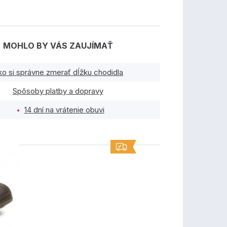
MOHLO BY VÁS ZAUJÍMAŤ
ko si správne zmerať dĺžku chodidla
Spôsoby platby a dopravy
14 dní na vrátenie obuvi
TY