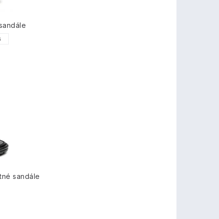
sandále
6
tné sandále