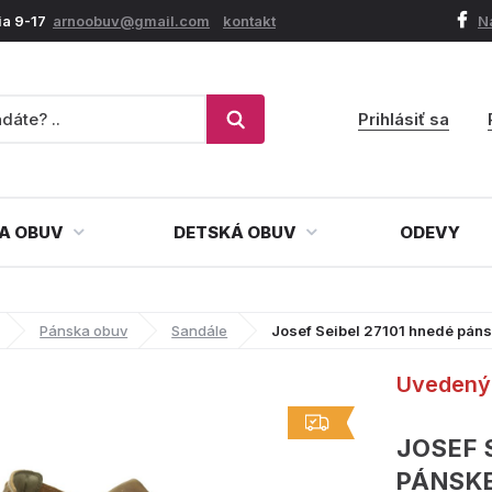
ia 9-17
arnoobuv@gmail.com
kontakt
N
Prihlásiť sa
A OBUV
DETSKÁ OBUV
ODEVY
Pánska obuv
Sandále
Josef Seibel 27101 hnedé pán
Uvedený 
JOSEF 
PÁNSK