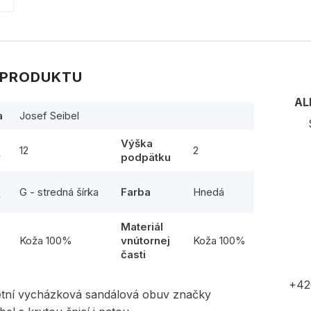
 PRODUKTU
AL
a
Josef Seibel
Výška
12
2
y
podpätku
G - stredná šírka
Farba
Hnedá
y
Materiál
l
Koža 100%
vnútornej
Koža 100%
časti
+42
etní vycházková sandálová obuv značky