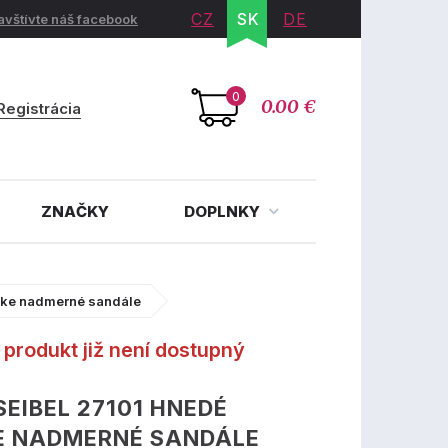
CZ
SK
DE
avštívte náš facebook
0
0.00 €
Registrácia
ZNAČKY
DOPLNKY
ske nadmerné sandále
produkt již není dostupný
SEIBEL 27101 HNEDÉ
E NADMERNÉ SANDÁLE