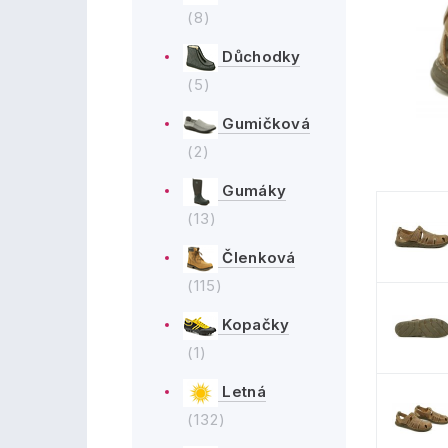
(8)
Důchodky
(5)
Gumičková
(2)
Gumáky
(13)
Členková
(115)
Kopačky
(1)
Letná
(132)