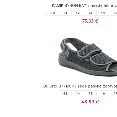
KAMIK BYRON BAY 2 hnedé letné s
40
41
42
43
44
4
75.33 €
Dr. Orto 077M003 šedé pánske zdravo
42
44
45
46
4
48.89 €