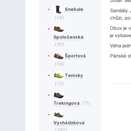
Josef Sei
Snehule
Sandály J
(24)
chůzi, p
Obuv je v
je vybave
Spoločenská
(30)
Váha jed
Športová
Pánské st
(58)
Tenisky
(72)
Trekingová
(71)
Vychádzková
(380)