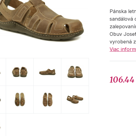
Pánska let
sandálová 
zalepovaní
Obuv Josef 
vyrobená z
Viac inform
106.44