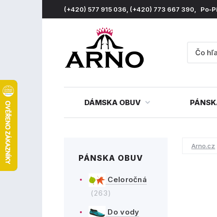
(+420) 577 915 036, (+420) 773 667 390, Po-P
DÁMSKA OBUV
PÁNSK
Arno.cz
PÁNSKA OBUV
Celoročná
(263)
Do vody