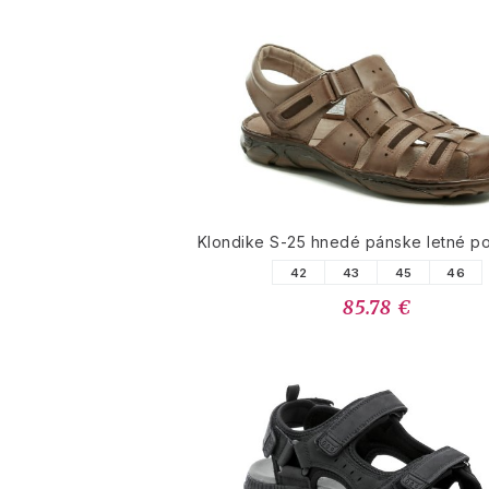
Klondike S-25 hnedé pánske letné p
42
43
45
46
85.78 €