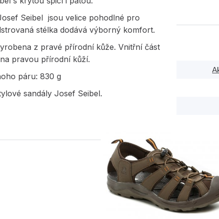
bel s krytou špicí i patou.
osef Seibel jsou velice pohodlné pro
olstrovaná stélka dodává výborný komfort.
yrobena z pravé přírodní kůže. Vnitřní část
na pravou přírodní kůží.
A
noho páru: 830 g
ylové sandály Josef Seibel.
PODOBNÉ PRODUK