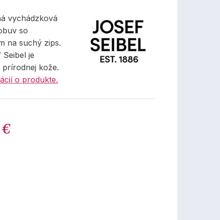
ná vychádzková
obuv so
m na suchý zips.
Seibel je
 prírodnej kože.
ácií o produkte.
 €