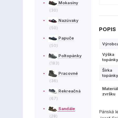
Mokasíny
(30)
Nazúvaky
(50)
POPIS
Papuče
Výrobc
(50)
Výška
Poltopánky
topánk
(183)
Šírka
Pracovné
topánk
(36)
Materiá
Rekreačná
zvršku
(67)
Sandále
Pánská l
(28)