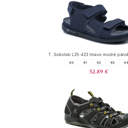
T. Sokolski L25-423 tmavo modré páns
40
41
42
43
4
52.89 €