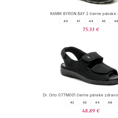
KAMIK BYRON BAY 2 čierne pánske 
40
41
44
45
4
75.33 €
Dr. Orto 077M001 čierne pánske zdravo
42
43
44
46
48.89 €