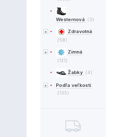
Westernová
(3)
Zdravotná
(58)
Zimná
(121)
Žabky
(4)
Podľa veľkosti
(135)