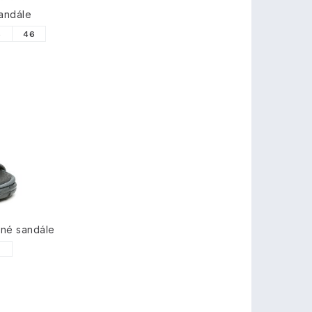
andále
5
46
tné sandále
7