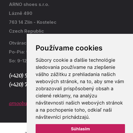
ARNO shoes s.r.o.
Lázně 490
763 14 Zlín - Kostelec
Czech Republic
Otváracia doba
Používame cookies
Po-Pia: 9-17
Súbory cookie a ďalšie technológie
So: 9-12
sledovania používame na zlepšenie
vášho zážitku z prehliadania našich
(+420) 577 915 036,
webových stránok, na to, aby sme vám
(+420) 773 667 390
zobrazovali prispôsobený obsah a
cielené reklamy, na analýzu
návštevnosti našich webových stránok
arnoobuv@gmail.com
a na pochopenie toho, odkiaľ naši
návštevníci prichádzajú.
Súhlasím