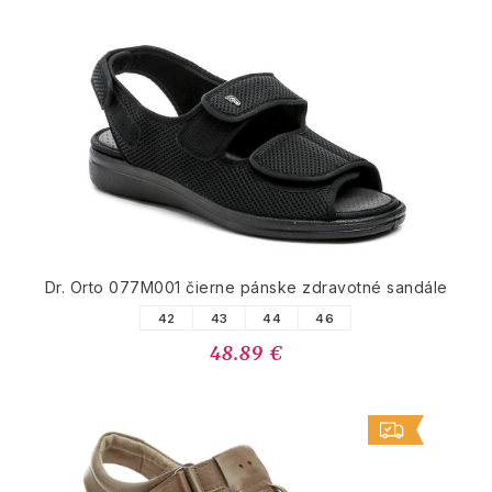
Dr. Orto 077M001 čierne pánske zdravotné sandále
42
43
44
46
48.89 €