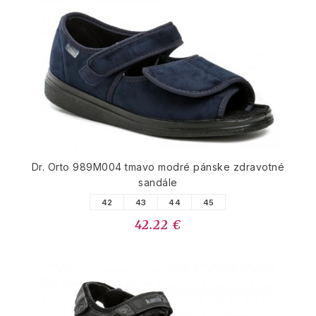
Dr. Orto 989M004 tmavo modré pánske zdravotné
sandále
42
43
44
45
42.22 €