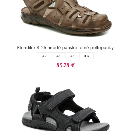
Klondike S-25 hnedé pánske letné poltopánky
42
43
45
46
85.78 €