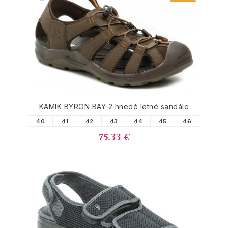
PODOBNÉ PRODUKTY
KAMIK BYRON BAY 2 hnedé letné sandále
40
41
42
43
44
45
46
75.33 €