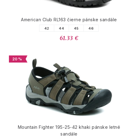
American Club RL163 čierne pánske sandále
42
44
45
46
61.33 €
20 %
Mountain Fighter 195-25-42 khaki pánske letné
sandále