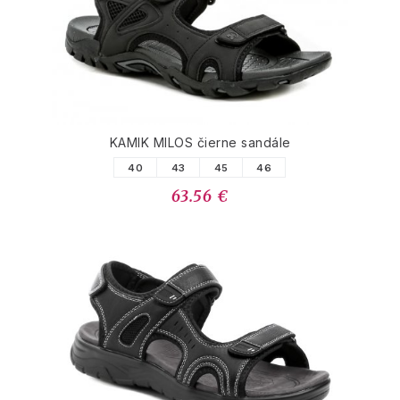
KAMIK MILOS čierne sandále
40
43
45
46
63.56 €