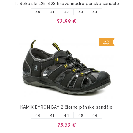
T. Sokolski L25-423 tmavo modré pánske sandále
40
41
42
43
44
52.89 €
KAMIK BYRON BAY 2 čierne pánske sandále
40
41
44
45
46
75.33 €