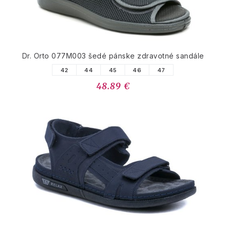
Dr. Orto 077M003 šedé pánske zdravotné sandále
42
44
45
46
47
48.89 €