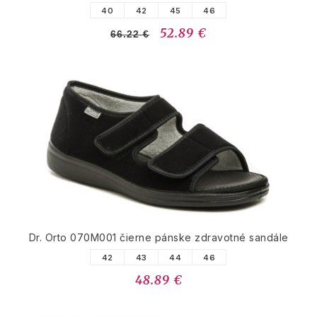
40
42
45
46
52.89 €
66.22 €
Dr. Orto 070M001 čierne pánske zdravotné sandále
42
43
44
46
48.89 €