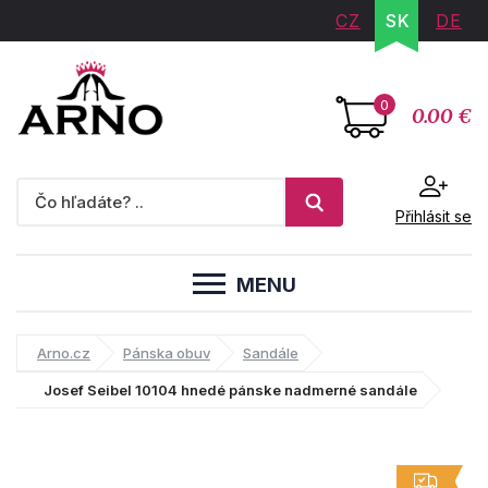
CZ
SK
DE
0
0.00 €
Přihlásit se
MENU
Arno.cz
Pánska obuv
Sandále
Josef Seibel 10104 hnedé pánske nadmerné sandále