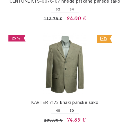
CENTONE KTS-0076-07 hnedé prskané pánske sako
52
54
84.00 €
113.78 €
25 %
KARTER 7173 khaki pánske sako
48
50
74.89 €
100.00 €