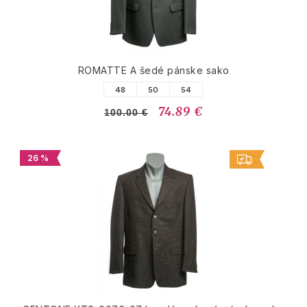
ROMATTE A šedé pánske sako
48
50
54
74.89 €
100.00 €
26 %