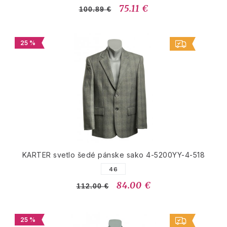
75.11 €
100.89 €
25 %
KARTER svetlo šedé pánske sako 4-5200YY-4-518
46
84.00 €
112.00 €
25 %