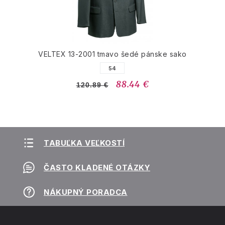
VELTEX 13-2001 tmavo šedé pánske sako
54
88.44 €
120.89 €
TABUĽKA VEĽKOSTÍ
ČASTO KLADENÉ OTÁZKY
NÁKUPNÝ PORADCA