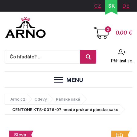
CZ
SK
DE
0
0.00 €
Přihlásit se
MENU
Arno.cz
Odevy
Pánske saká
CENTONE KTS-0076-07 hnedé prskané pánske sako
Sleva