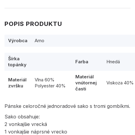
POPIS PRODUKTU
Výrobca
Arno
Šírka
Farba
Hnedá
topánky
Materiál
Materiál
Vlna 60%
vnútornej
Viskoza 40%
zvršku
Polyester 40%
časti
Pánske celoročné jednoradové sako s tromi gombíkmi.
Sako obsahuje:
2 vonkajšie vrecká
1 vonkajšie náprsné vrecko