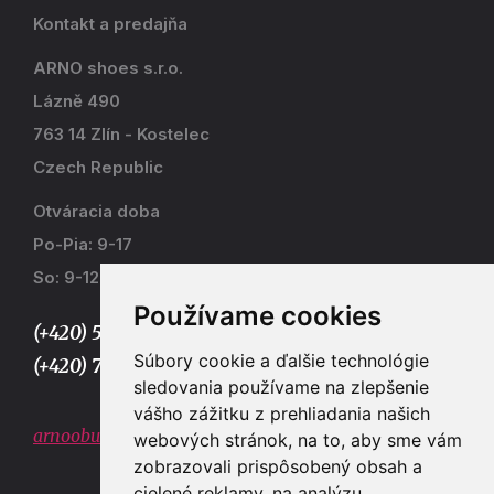
Kontakt a predajňa
ARNO shoes s.r.o.
Lázně 490
763 14 Zlín - Kostelec
Czech Republic
Otváracia doba
Po-Pia: 9-17
So: 9-12
Používame cookies
(+420) 577 915 036,
Súbory cookie a ďalšie technológie
(+420) 773 667 390
sledovania používame na zlepšenie
vášho zážitku z prehliadania našich
arnoobuv@gmail.com
webových stránok, na to, aby sme vám
zobrazovali prispôsobený obsah a
cielené reklamy, na analýzu