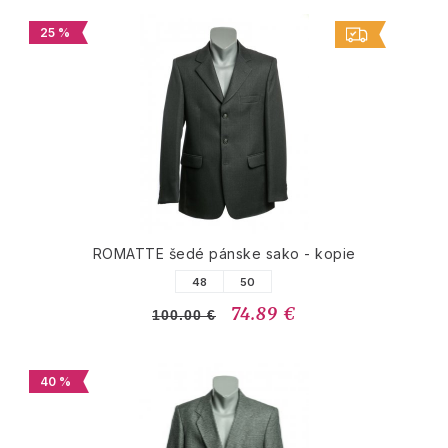
25 %
ROMATTE šedé pánske sako - kopie
48
50
74.89 €
100.00 €
40 %