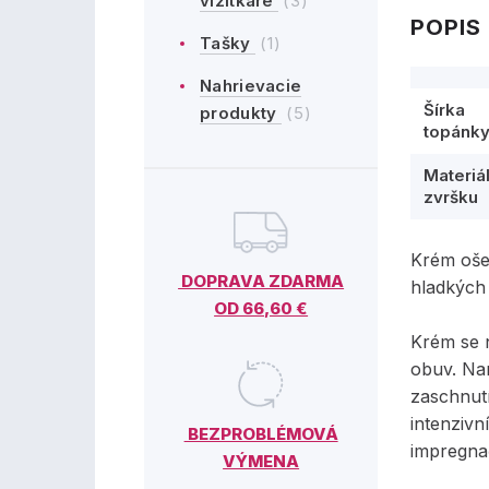
vizitkáre
(3)
POPIS
Tašky
(1)
Nahrievacie
Šírka
produkty
(5)
topánk
Materiá
zvršku
Krém oše
DOPRAVA ZDARMA
hladkých 
OD 66,60 €
Krém se 
obuv. Na
zaschnut
intenzivn
BEZPROBLÉMOVÁ
impregnač
VÝMENA