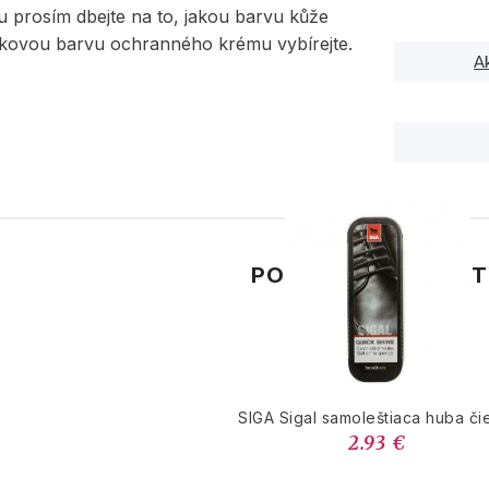
u prosím dbejte na to, jakou barvu kůže
akovou barvu ochranného krému vybírejte.
A
PODOBNÉ PRODUK
SIGA Sigal samoleštiaca huba či
2.93 €