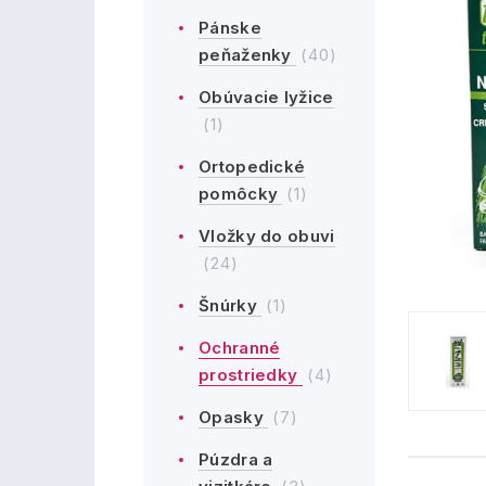
Pánske
peňaženky
(40)
Obúvacie lyžice
(1)
Ortopedické
pomôcky
(1)
Vložky do obuvi
(24)
Šnúrky
(1)
Ochranné
prostriedky
(4)
Opasky
(7)
Púzdra a