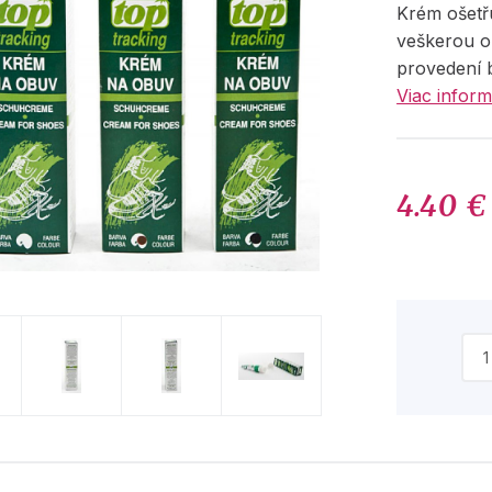
Krém ošetřu
veškerou ob
provedení b
Viac inform
4.40 €