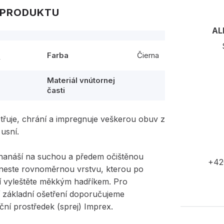
 PRODUKTU
AL
Farba
Čierna
y
l
Materiál vnútornej
časti
třuje, chrání a impregnuje veškerou obuv z
usní.
nanáší na suchou a předem očištěnou
+42
neste rovnoměrnou vrstvu, kterou po
í vyleštěte měkkým hadříkem. Pro
í základní ošetření doporučujeme
ní prostředek (sprej) Imprex.