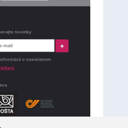
erajte novinky
informácií o zasielanom
letteru
ava