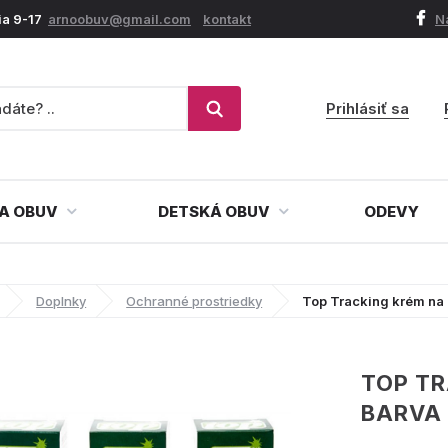
ia 9-17
arnoobuv@gmail.com
kontakt
N
Prihlásiť sa
A OBUV
DETSKÁ OBUV
ODEVY
Doplnky
Ochranné prostriedky
Top Tracking krém na
TOP TR
BARVA