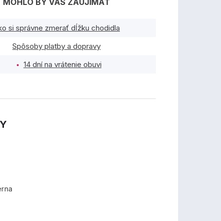
MOHLO BY VÁS ZAUJÍMAŤ
ko si správne zmerať dĺžku chodidla
Spôsoby platby a dopravy
14 dní na vrátenie obuvi
TY
erna