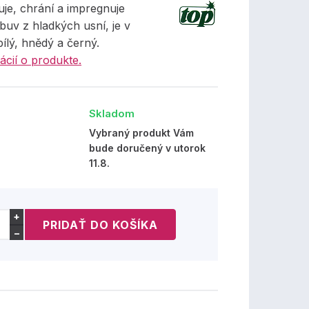
je, chrání a impregnuje
uv z hladkých usní, je v
ílý, hnědý a černý.
ácií o produkte.
Skladom
Vybraný produkt Vám
bude doručený v utorok
11.8.
+
−