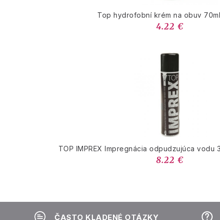
Top hydrofobní krém na obuv 70ml
4.22 €
TOP IMPREX Impregnácia odpudzujúca vodu 3
8.22 €
ČASTO KLADENÉ OTÁZKY