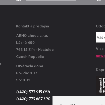
Kontakt a predajňa
Odob
ARNO shoes s.r.o.
Lázně 490
Viac 
763 14 Zlín - Kostelec
news
Czech Republic
e
Otváracia doba
Dopr
Po-Pia: 9-17
So: 9-12
(+420) 577 915 036,
(+420) 773 667 390