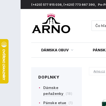
(+420) 577 915 036, (+420) 773 667 390, Po-P
DÁMSKA OBUV
PÁNSK
Arno.cz
DOPLNKY
Dámske
peňaženky
(18)
Pánske etue
(1)