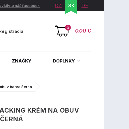
CZ
SK
DE
avštívte náš facebook
0
0.00 €
Registrácia
ZNAČKY
DOPLNKY
 obuv barva černá
ACKING KRÉM NA OBUV
 ČERNÁ