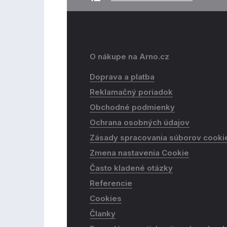
O nákupe na Arno.cz
Doprava a platba
Reklamačný poriadok
Obchodné podmienky
Ochrana osobných údajov
Zásady spracovania súborov cooki
Zmena nastavenia Cookie
Často kladené otázky
Referencie
Cookies
Članky