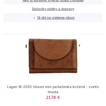
Ako si správne zmerať dĺžku chodidla
Spôsoby platby a dopravy
14 dní na vrátenie obuvi
PODOBNÉ PRODUKTY
Lagen W-2030 Unisex mini peňaženka kožená - svetlo
hnedá
21.78 €