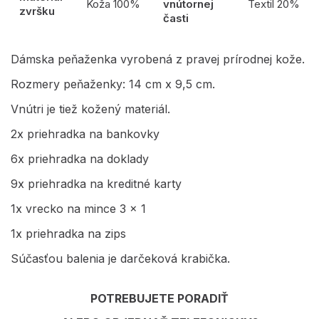
Koža 100%
vnútornej
Textil 20%
zvršku
časti
Dámska peňaženka vyrobená z pravej prírodnej kože.
Rozmery peňaženky: 14 cm x 9,5 cm.
Vnútri je tiež kožený materiál.
2x priehradka na bankovky
6x priehradka na doklady
9x priehradka na kreditné karty
1x vrecko na mince 3 x 1
1x priehradka na zips
Súčasťou balenia je darčeková krabička.
POTREBUJETE PORADIŤ