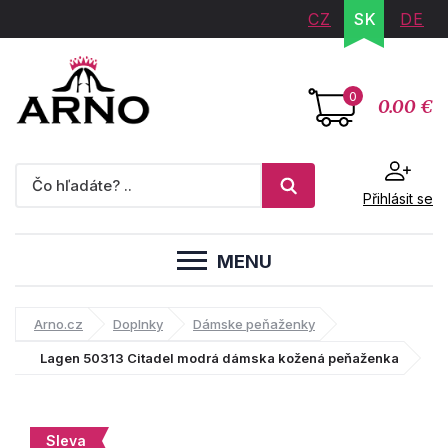
CZ
SK
DE
0
0.00 €
Přihlásit se
MENU
Arno.cz
Doplnky
Dámske peňaženky
Lagen 50313 Citadel modrá dámska kožená peňaženka
Sleva