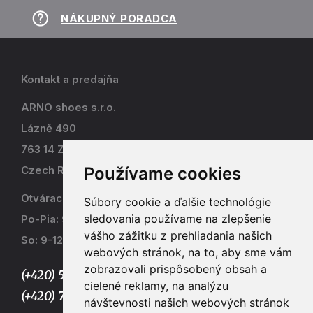
NÁKUPNÝ PORADCA
Kontakt a predajňa
ARNO shoes s.r.o.
Lázně 490
763 14 Zlín - Kostelec
Používame cookies
Czech Republic
Otváracia doba
Súbory cookie a ďalšie technológie
sledovania používame na zlepšenie
Po-Pia: 9-17
vášho zážitku z prehliadania našich
So: 9-12
webových stránok, na to, aby sme vám
zobrazovali prispôsobený obsah a
(+420) 577 915 036,
cielené reklamy, na analýzu
(+420) 773 667 390
návštevnosti našich webových stránok